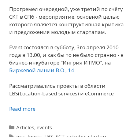
Прогремел очередной, уже третий по счёту
СКТ в СПб - мероприятие, основной целью
которого является конструктивная критика
и предложения молодым стартапам.
Event состоялся в субботу, 3го апреля 2010
года в 13.00, и как бы то не было странно - в
бизнес-инкубаторе "Ингрия ИТМО", на
Биржевой линии В.О., 14
Рассматривались проекты в области
LBS(Location-based services) и eCommerce
Read more
Categories
Articles
,
events
Tags
gps
,
Ingria
,
LBS
,
SCT
,
sctpiter
,
startup
,