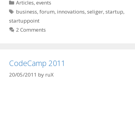
Categories
Articles
,
events
Tags
business
,
forum
,
innovations
,
seliger
,
startup
,
startuppoint
2 Comments
CodeCamp 2011
20/05/2011
by
ruX