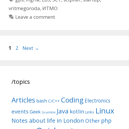
vritmegoroda
,
ИТМО
Leave a comment
Post
Page
Page
1
2
Next
→
navigation
/topics
Articles
Coding
Electronics
bash
C/C++
Linux
Java
events
kotlin
Geek
Links
Grumble
Notes about life in London
php
Other