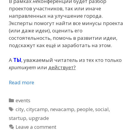
В рамках
не
конференции будет разбор
проектов участников, так или иначе
направленных на улучшение города.
Эксперты помогут найти все минусы проекта
(или даже идеи), оценить его
состоятельность, помочь в развитии идеи,
подскажут как ещё и заработать на этом.
А
ТЫ
, уважаемый читатель из тех кто только
критикует
или
действует?
Read more
Categories
events
Tags
city
,
citycamp
,
nevacamp
,
people
,
social
,
startup
,
upgrade
Leave a comment