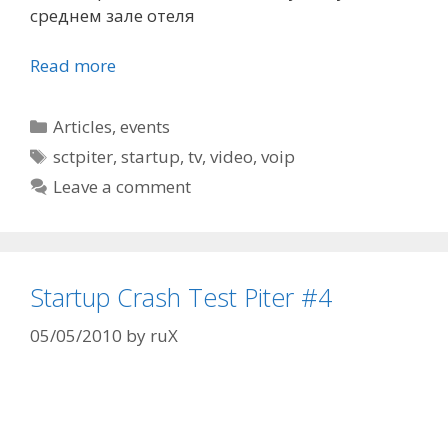
среднем зале отеля
Read more
Categories
Articles
,
events
Tags
sctpiter
,
startup
,
tv
,
video
,
voip
Leave a comment
Startup Crash Test Piter #4
05/05/2010
by
ruX