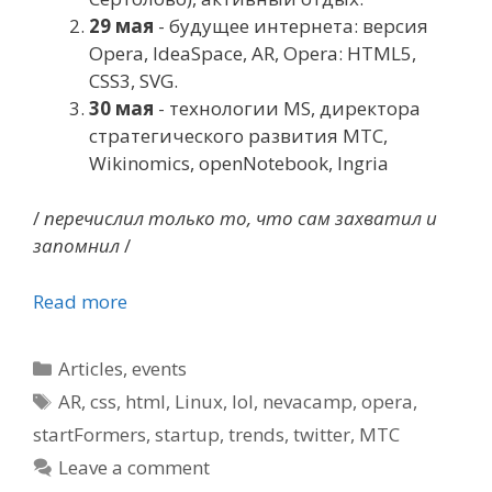
29 мая
- будущее интернета: версия
Opera, IdeaSpace, AR, Opera: HTML5,
CSS3, SVG.
30 мая
- технологии MS, директора
стратегического развития МТС,
Wikinomics, openNotebook, Ingria
/
перечислил только то, что сам захватил и
запомнил
/
Read more
Categories
Articles
,
events
Tags
AR
,
css
,
html
,
Linux
,
lol
,
nevacamp
,
opera
,
startFormers
,
startup
,
trends
,
twitter
,
МТС
Leave a comment