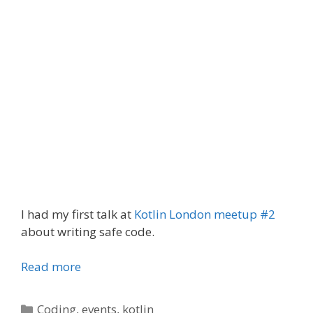
I had my first talk at
Kotlin London meetup #2
about writing safe code.
Read more
Categories
Coding
,
events
,
kotlin