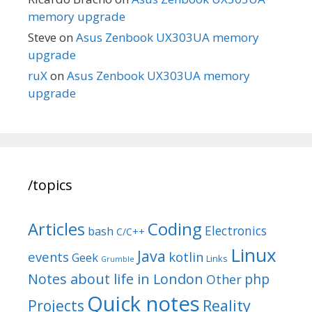
memory upgrade
Steve
on
Asus Zenbook UX303UA memory
upgrade
ruX
on
Asus Zenbook UX303UA memory
upgrade
/topics
Articles
Coding
Electronics
bash
C/C++
Linux
Java
events
kotlin
Geek
Links
Grumble
Notes about life in London
php
Other
Quick notes
Reality
Projects