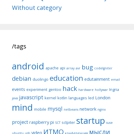
Without category
/tags
android
bug
apache
api
array
avr
codeIgniter
education
debian
edutainment
duolingo
email
hack
events
experiment
gentoo
Ingria
hardware
hollywar
javascript
London
kernel
kotlin
languages
led
java
mind
mysql
network
mobile
netbeans
nginx
startup
project
raspberry pi
sctpiter
SCT
suse
ИТМО
мысли
video
ubuntu
usb
конференция