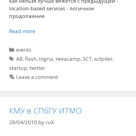
как нельзя лучше вяжется с предыдущей -
location-based services - логичное
продолжение
Read more
Categories
events
Tags
AR
,
flash
,
Ingria
,
nevacamp
,
SCT
,
sctpiter
,
startup
,
twitter
Leave a comment
КМУ в СПбГУ ИТМО
28/04/2010
by
ruX