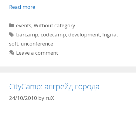
Read more
Categories
events
,
Without category
Tags
barcamp
,
codecamp
,
development
,
Ingria
,
soft
,
unconference
Leave a comment
CityCamp: апгрейд города
24/10/2010
by
ruX