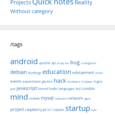
Quick notes
Reality
Projects
Without category
/tags
android
bug
apache
api
array
avr
codeIgniter
education
debian
edutainment
duolingo
email
hack
events
experiment
gentoo
Ingria
hardware
hollywar
javascript
London
kernel
kotlin
languages
led
java
mind
mysql
network
mobile
netbeans
nginx
startup
project
raspberry pi
sctpiter
SCT
suse