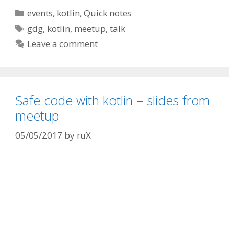
Categories
events
,
kotlin
,
Quick notes
Tags
gdg
,
kotlin
,
meetup
,
talk
Leave a comment
Safe code with kotlin – slides from
meetup
05/05/2017
by
ruX