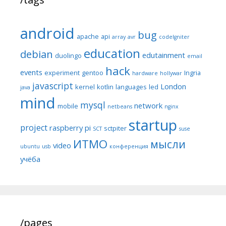
android
bug
apache
api
array
avr
codeIgniter
education
debian
edutainment
duolingo
email
hack
events
experiment
gentoo
Ingria
hardware
hollywar
javascript
London
kernel
kotlin
languages
led
java
mind
mysql
network
mobile
netbeans
nginx
startup
project
raspberry pi
sctpiter
SCT
suse
ИТМО
мысли
video
ubuntu
usb
конференция
учёба
/pages