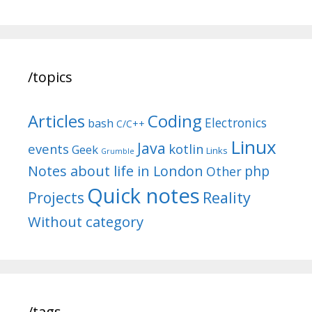
/topics
Articles
Coding
Electronics
bash
C/C++
Linux
Java
events
kotlin
Geek
Links
Grumble
Notes about life in London
php
Other
Quick notes
Reality
Projects
Without category
/tags