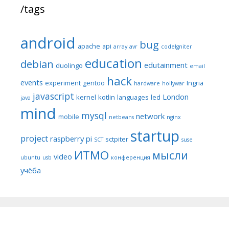
/tags
android
bug
apache
api
array
avr
codeIgniter
education
debian
edutainment
duolingo
email
hack
events
experiment
gentoo
Ingria
hardware
hollywar
javascript
London
kernel
kotlin
languages
led
java
mind
mysql
network
mobile
netbeans
nginx
startup
project
raspberry pi
sctpiter
SCT
suse
ИТМО
мысли
video
ubuntu
usb
конференция
учёба