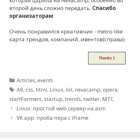
которая царила на NevaCamp, особенно во
второй день сложно передать.
Спасибо
организаторам
Очень понравился креативчик - metro-like
карта трендов, компаний, ивентов(справа)
Categories
Articles
,
events
Tags
AR
,
css
,
html
,
Linux
,
lol
,
nevacamp
,
opera
,
startFormers
,
startup
,
trends
,
twitter
,
МТС
Post
Linux: простой web сервер на asm
navigation
VK app: проба пера с iframe