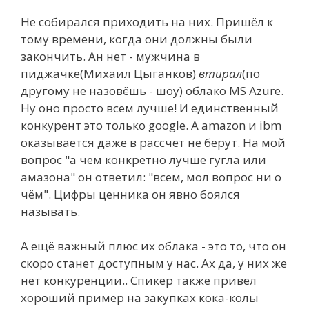
Не собирался приходить на них. Пришёл к
тому времени, когда они должны были
закончить. Ан нет - мужчина в
пиджачке(Михаил Цыганков)
втирал
(по
другому не назовёшь - шоу) облако MS Azure.
Ну оно просто всем лучше! И единственный
конкурент это только google. А amazon и ibm
оказывается даже в рассчёт не берут. На мой
вопрос "а чем конкретно лучше гугла или
амазона" он ответил: "всем, мол вопрос ни о
чём". Цифры ценника он явно боялся
называть.
А ещё важный плюс их облака - это то, что он
скоро станет доступным у нас. Ах да, у них же
нет конкуренции.. Спикер также привёл
хороший пример на закупках кока-колы