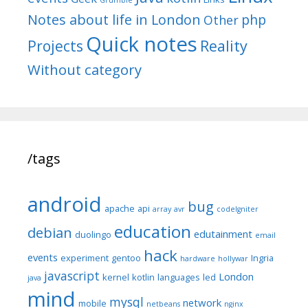
Grumble
Notes about life in London
php
Other
Quick notes
Reality
Projects
Without category
/tags
android
bug
apache
api
array
avr
codeIgniter
education
debian
edutainment
duolingo
email
hack
events
experiment
gentoo
Ingria
hardware
hollywar
javascript
London
kernel
kotlin
languages
led
java
mind
mysql
network
mobile
netbeans
nginx