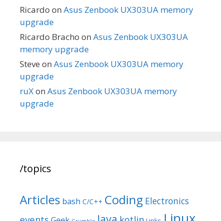
Ricardo
on
Asus Zenbook UX303UA memory
upgrade
Ricardo Bracho
on
Asus Zenbook UX303UA
memory upgrade
Steve
on
Asus Zenbook UX303UA memory
upgrade
ruX
on
Asus Zenbook UX303UA memory
upgrade
/topics
Articles
Coding
Electronics
bash
C/C++
Linux
Java
events
kotlin
Geek
Links