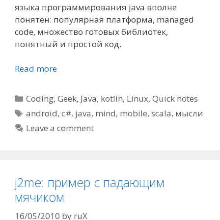
языка программирования java вполне
понятен: популярная платформа, managed
code, множество готовых библиотек,
понятный и простой код.
Read more
Categories
Coding
,
Geek
,
Java
,
kotlin
,
Linux
,
Quick notes
Tags
android
,
c#
,
java
,
mind
,
mobile
,
scala
,
мысли
Leave a comment
j2me: пример с падающим
мячиком
16/05/2010
by
ruX