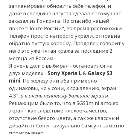
запланировал обновить себе телефон, и
даже в середине августа сделал к этому шаг -
заказал из Гонконга. Но спасибо нашей
почте "Почте России", во время растоможки
телефон просто напросто украли, отправив
обратно пустую коробку. Продавец говорит у
него это уже пятая кража за последние 2
месяца из России.
Я очень долго выбирал - остановился на
двух моделях -
Sony Xperia L
&
Galaxy S3
mini
. По железу они оба примерно
одинаковы, но у сони, к сожалению, экран
4.3",
а я очень ненавижу большие экраны
.
Решающим было то, что в SGS3mini amoled
экран - как следствие плохое качество,
отсутствие белого цвета, а так же классный
дизайн от Сони - визуально Самсунг заметно
проигрывает.