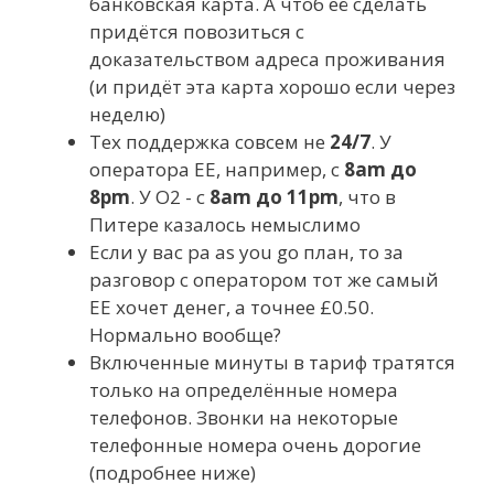
банковская карта. А чтоб её сделать
придётся повозиться с
доказательством адреса проживания
(и придёт эта карта хорошо если через
неделю)
Тех поддержка совсем не
24/7
. У
оператора EE, например, с
8am до
8pm
. У O2 - с
8am до 11pm
, что в
Питере казалось немыслимо
Если у вас pa as you go план, то за
разговор с оператором тот же самый
EE хочет денег, а точнее £0.50.
Нормально вообще?
Включенные минуты в тариф тратятся
только на определённые номера
телефонов. Звонки на некоторые
телефонные номера очень дорогие
(подробнее ниже)