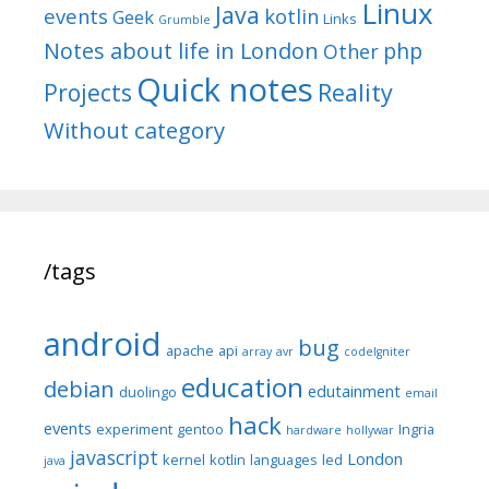
Linux
Java
events
kotlin
Geek
Links
Grumble
Notes about life in London
php
Other
Quick notes
Reality
Projects
Without category
/tags
android
bug
apache
api
array
avr
codeIgniter
education
debian
edutainment
duolingo
email
hack
events
experiment
gentoo
Ingria
hardware
hollywar
javascript
London
kernel
kotlin
languages
led
java