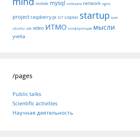
mind
mysql
network
mobile
netbeans
nginx
startup
project
raspberry pi
sctpiter
SCT
suse
ИТМО
мысли
video
ubuntu
usb
конференция
учёба
/pages
Public talks
Scientific activities
Научная деятельность