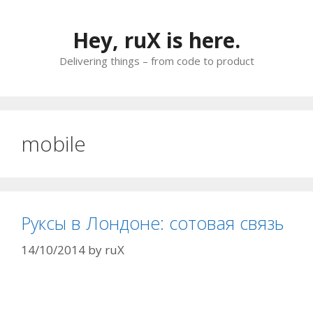
Skip
to
Hey, ruX is here.
content
Delivering things – from code to product
mobile
Руксы в Лондоне: сотовая связь
14/10/2014
by
ruX