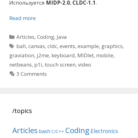
Используется
MIDP-2.0
,
CLDC-1.1
.
Read more
Categories
Articles
,
Coding
,
Java
Tags
ball
,
canvas
,
cldc
,
events
,
example
,
graphics
,
graviation
,
j2me
,
keyboard
,
MIDlet
,
mobile
,
netbeans
,
p1i
,
touch screen
,
video
3 Comments
/topics
Articles
Coding
Electronics
bash
C/C++