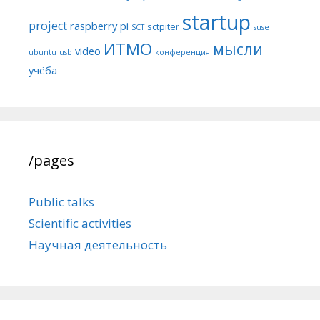
startup
project
raspberry pi
sctpiter
SCT
suse
ИТМО
мысли
video
ubuntu
usb
конференция
учёба
/pages
Public talks
Scientific activities
Научная деятельность