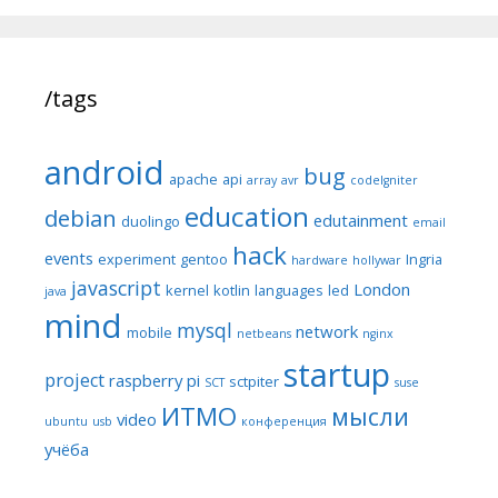
/tags
android
bug
apache
api
array
avr
codeIgniter
education
debian
edutainment
duolingo
email
hack
events
experiment
gentoo
Ingria
hardware
hollywar
javascript
London
kernel
kotlin
languages
led
java
mind
mysql
network
mobile
netbeans
nginx
startup
project
raspberry pi
sctpiter
SCT
suse
ИТМО
мысли
video
ubuntu
usb
конференция
учёба