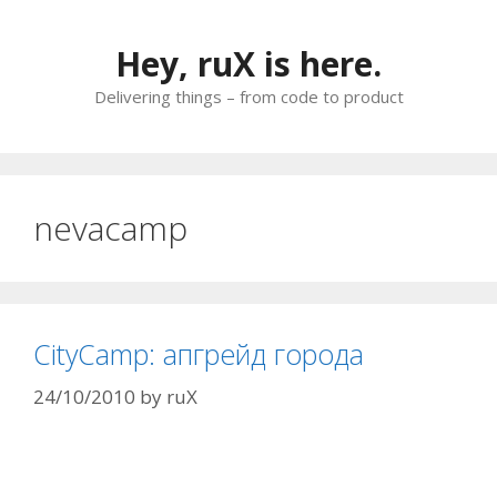
Skip
to
Hey, ruX is here.
content
Delivering things – from code to product
nevacamp
CityCamp: апгрейд города
24/10/2010
by
ruX