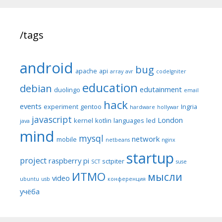
/tags
android
bug
apache
api
array
avr
codeIgniter
education
debian
edutainment
duolingo
email
hack
events
experiment
gentoo
Ingria
hardware
hollywar
javascript
London
kernel
kotlin
languages
led
java
mind
mysql
network
mobile
netbeans
nginx
startup
project
raspberry pi
sctpiter
SCT
suse
ИТМО
мысли
video
ubuntu
usb
конференция
учёба