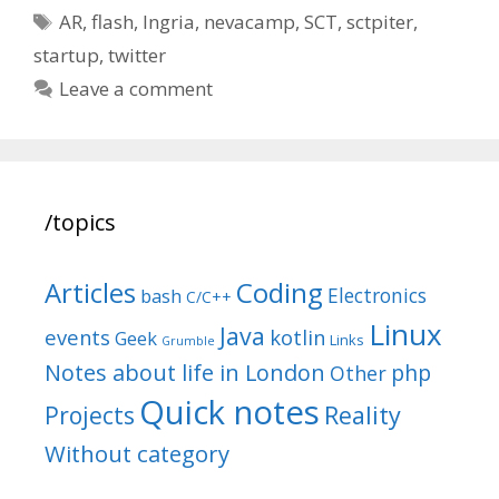
Tags
AR
,
flash
,
Ingria
,
nevacamp
,
SCT
,
sctpiter
,
startup
,
twitter
Leave a comment
/topics
Articles
Coding
Electronics
bash
C/C++
Linux
Java
events
kotlin
Geek
Links
Grumble
Notes about life in London
php
Other
Quick notes
Reality
Projects
Without category