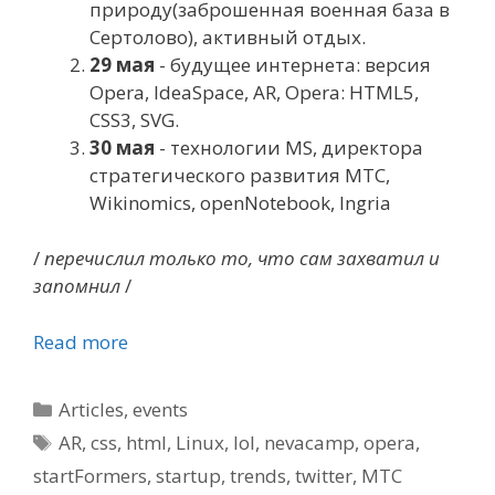
природу(заброшенная военная база в
Сертолово), активный отдых.
29 мая
- будущее интернета: версия
Opera, IdeaSpace, AR, Opera: HTML5,
CSS3, SVG.
30 мая
- технологии MS, директора
стратегического развития МТС,
Wikinomics, openNotebook, Ingria
/
перечислил только то, что сам захватил и
запомнил
/
Read more
Categories
Articles
,
events
Tags
AR
,
css
,
html
,
Linux
,
lol
,
nevacamp
,
opera
,
startFormers
,
startup
,
trends
,
twitter
,
МТС