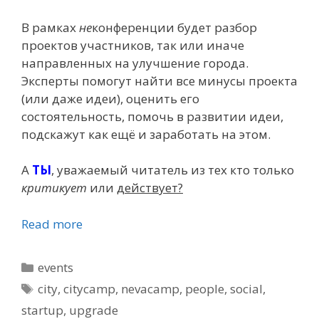
В рамках
не
конференции будет разбор
проектов участников, так или иначе
направленных на улучшение города.
Эксперты помогут найти все минусы проекта
(или даже идеи), оценить его
состоятельность, помочь в развитии идеи,
подскажут как ещё и заработать на этом.
А
ТЫ
, уважаемый читатель из тех кто только
критикует
или
действует?
Read more
Categories
events
Tags
city
,
citycamp
,
nevacamp
,
people
,
social
,
startup
,
upgrade