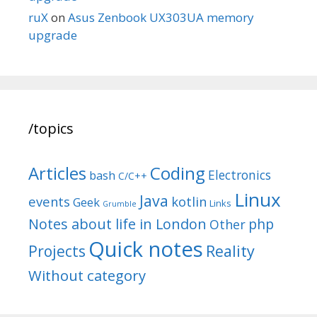
ruX
on
Asus Zenbook UX303UA memory
upgrade
/topics
Articles
Coding
Electronics
bash
C/C++
Linux
Java
events
kotlin
Geek
Links
Grumble
Notes about life in London
php
Other
Quick notes
Reality
Projects
Without category