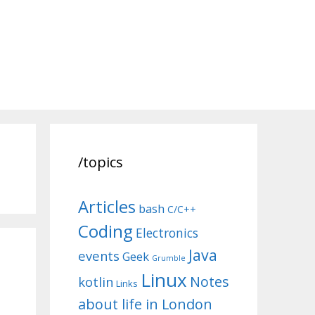
/topics
Articles
bash
C/C++
Coding
Electronics
Java
events
Geek
Grumble
Linux
Notes
kotlin
Links
about life in London