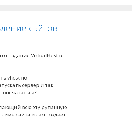
вление сайтов
о создания VirtualHost в
ть vhost по
пускать сервер и так
ло опечататься?
елающий всю эту рутинную
- имя сайта и сам создаёт