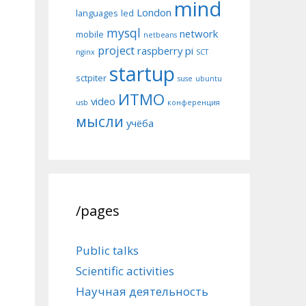
mind
London
languages
led
mysql
network
mobile
netbeans
project
raspberry pi
nginx
SCT
startup
sctpiter
suse
ubuntu
ИТМО
video
usb
конференция
мысли
учёба
/pages
Public talks
Scientific activities
Научная деятельность