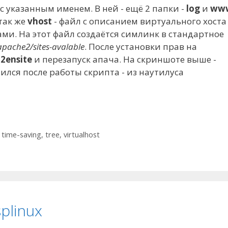
 с указанным именем. В ней - ещё 2 папки -
log
и
ww
 так же
vhost
- файл с описанием виртуального хоста
ами. На этот файл создаётся симлинк в стандартное
apache2/sites-avalable
. После установки прав на
2ensite
и перезапуск апача. На скриншоте выше -
чился после работы скрипта - из
наутилуса
,
time-saving
,
tree
,
virtualhost
plinux