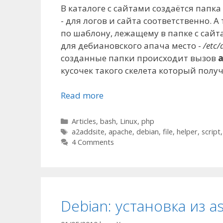
В каталоге с сайтами создаётся папка
- для логов и сайта соответственно. А
по шаблону, лежащему в папке с сайт
для дебиановского апача место -
/etc/
созданные папки происходит вызов
a
кусочек такого скелета который полу
Read more
Categories
Articles
,
bash
,
Linux
,
php
Tags
a2addsite
,
apache
,
debian
,
file
,
helper
,
script
4 Comments
Debian: установка из as