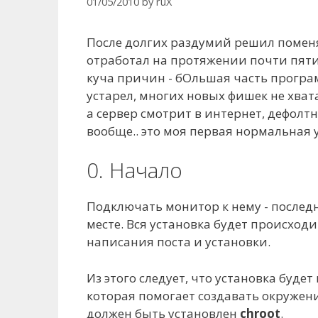
01/05/2010
by
ruX
После долгих раздумий решил поменя
отработал на протяжении почти пяти 
куча причин - бОльшая часть програ
устарел, многих новых фишек не хват
а сервер смотрит в интернет, дефолтн
вообще.. это моя первая нормальная у
0. Начало
Подключать монитор к нему - последн
месте. Вся установка будет происходи
написания поста и установки.
Из этого следует, что установка буде
которая помогает создавать окружен
должен быть установлен
chroot
.