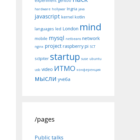
experiment
gentoo
Ingria
hardware
hollywar
java
javascript
kernel
kotlin
mind
London
languages
led
mysql
network
mobile
netbeans
project
raspberry pi
nginx
SCT
startup
sctpiter
suse
ubuntu
ИТМО
video
usb
конференция
мысли
учёба
/pages
Public talks