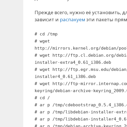
Прежде всего, нужно её установить, д
зависит и
распакуем
эти пакеты прямо
# cd /tmp
# wget
http://mirrors.kernel.org/debian/poo
# wget http://ftp.cl.debian.org/debi
installer-extra4_0.61_i386.deb
# wget http://ftp.egr.msu.edu/debian
installer4_0.61_i386.deb
# wget http://ftp-mirror.internap.co
keyring/debian-archive-keyring_2009.
# cd /
# ar p /tmp/cdebootstrap_0.5.4_i386.
# ar p /tmp/libdebian-installer-extr
# ar p /tmp/libdebian-installer4_0.6
# ar p /tmp/debian-archive-keyring_2