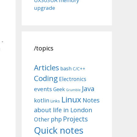
UX303UA memory
upgrade
 -
/topics
и
Articles
bash
C/C++
Coding
Electronics
Java
events
Geek
Grumble
Linux
Notes
kotlin
Links
about life in London
Projects
php
Other
Quick notes