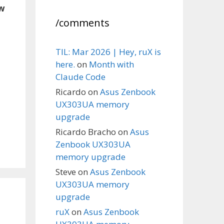
w
/comments
TIL: Mar 2026 | Hey, ruX is
here.
on
Month with
Claude Code
Ricardo
on
Asus Zenbook
UX303UA memory
upgrade
Ricardo Bracho
on
Asus
Zenbook UX303UA
memory upgrade
Steve
on
Asus Zenbook
UX303UA memory
upgrade
ruX
on
Asus Zenbook