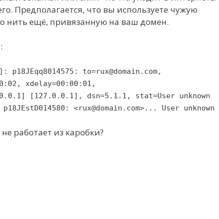
его. Предполагается, что вы используете чужую
что нить ещё, привязанную на ваш домен.
:
]: p18JEqq8014575: to=rux@domain.com,
0:02, xdelay=00:00:01,
0.0.1] [127.0.0.1], dsn=5.1.1, stat=User unknown
 p18JEstD014580: <rux@domain.com>... User unknown
 не работает из каробки?