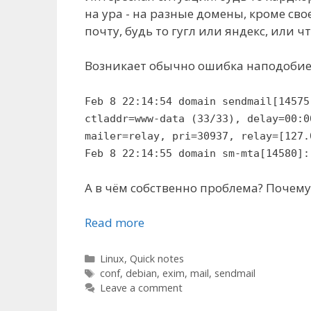
на ура - на разные домены, кроме сво
почту, будь то гугл или яндекс, или 
Возникает обычно ошибка наподобие
Feb 8 22:14:54 domain sendmail[14575
ctladdr=www-data (33/33), delay=00:0
mailer=relay, pri=30937, relay=[127.
Feb 8 22:14:55 domain sm-mta[14580]:
А в чём собственно проблема? Почему
Read more
Categories
Linux
,
Quick notes
Tags
conf
,
debian
,
exim
,
mail
,
sendmail
Leave a comment