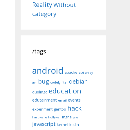
Reality
Without
category
/tags
android
apache
api
array
bug
debian
avr
codeIgniter
education
duolingo
edutainment
events
email
hack
experiment
gentoo
Ingria
hardware
hollywar
java
javascript
kernel
kotlin