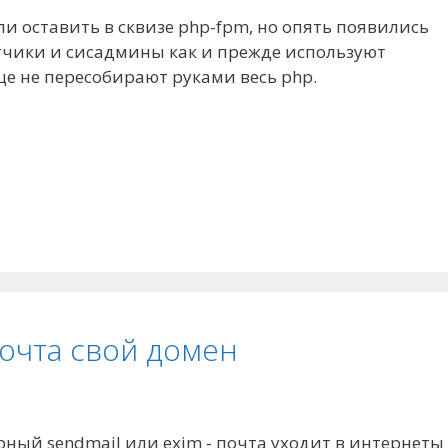
и оставить в сквизе php-fpm, но опять появились
отчики и сисадмины как и прежде используют
ще не пересобирают руками весь php.
почта свой домен
рный sendmail или exim - почта уходит в интернеты