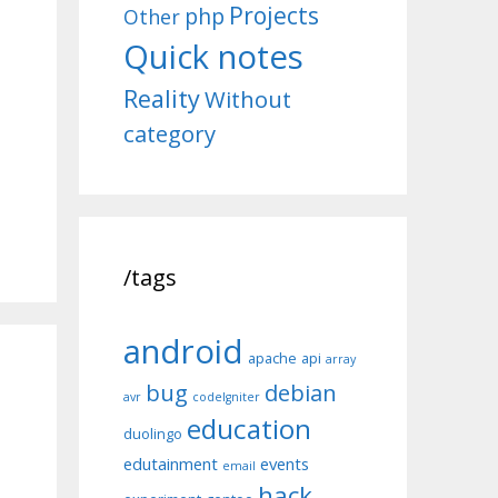
Projects
php
Other
Quick notes
Reality
Without
category
/tags
android
apache
api
array
bug
debian
avr
codeIgniter
education
duolingo
edutainment
events
email
hack