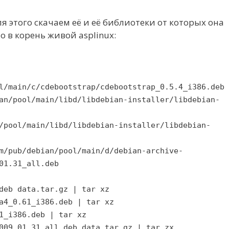
ля этого скачаем её и её библиотеки от которых она
 в корень живой asplinux:
l/main/c/cdebootstrap/cdebootstrap_0.5.4_i386.deb
an/pool/main/libd/libdebian-installer/libdebian-
/pool/main/libd/libdebian-installer/libdebian-
m/pub/debian/pool/main/d/debian-archive-
01.31_all.deb
deb data.tar.gz | tar xz
a4_0.61_i386.deb | tar xz
1_i386.deb | tar xz
009.01.31_all.deb data.tar.gz | tar zx