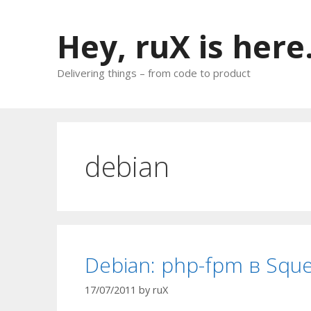
Skip
to
Hey, ruX is here
content
Delivering things – from code to product
debian
Debian: php-fpm в Squ
17/07/2011
by
ruX