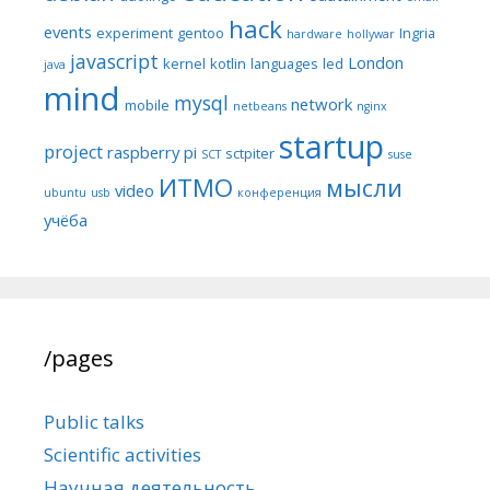
hack
events
experiment
gentoo
Ingria
hardware
hollywar
javascript
London
kernel
kotlin
languages
led
java
mind
mysql
network
mobile
netbeans
nginx
startup
project
raspberry pi
sctpiter
SCT
suse
ИТМО
мысли
video
ubuntu
usb
конференция
учёба
/pages
Public talks
Scientific activities
Научная деятельность