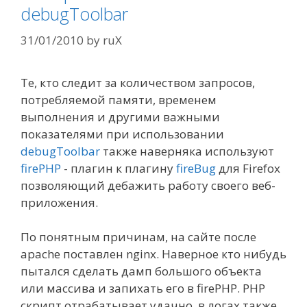
debugToolbar
31/01/2010
by
ruX
Те, кто следит за количеством запросов,
потребляемой памяти, временем
выполнения и другими важными
показателями при использовании
debugToolbar
также наверняка используют
firePHP
- плагин к плагину
fireBug
для Firefox
позволяющий дебажить работу своего веб-
приложения.
По понятным причинам, на сайте после
apache поставлен nginx. Наверное кто нибудь
пытался сделать дамп большого объекта
или массива и запихать его в firePHP. PHP
скрипт отрабатывает удачно, в логах также