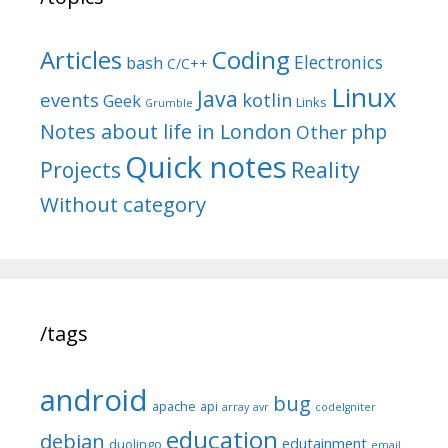
Articles
Coding
Electronics
bash
C/C++
Linux
Java
events
kotlin
Geek
Links
Grumble
Notes about life in London
php
Other
Quick notes
Reality
Projects
Without category
/tags
android
bug
apache
api
array
avr
codeIgniter
education
debian
edutainment
duolingo
email