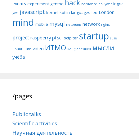
hack
events
experiment
gentoo
Ingria
hardware
hollywar
javascript
London
kernel
kotlin
languages
led
java
mind
mysql
network
mobile
netbeans
nginx
startup
project
raspberry pi
sctpiter
SCT
suse
ИТМО
мысли
video
ubuntu
usb
конференция
учёба
/pages
Public talks
Scientific activities
Научная деятельность