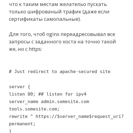
что к таким местам желательо пускать
только шифрованый трафик (даже если
сертификаты самопальные).
Для того, чтоб nginx переадресовывал все
запросы с заданного хоста на точно такой
же, но с https:
# Just redirect to apache-secured site
server {
listen 80; ## listen for ipv4
server_name admin.somesite.com
tools.somesite.com;
rewrite ^ https://$server_name$request_uri?
permanent;
}