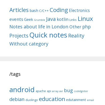
Articles
Coding
Electronics
bash
C/C++
Linux
Java
events
kotlin
Geek
Links
Grumble
Notes about life in London
php
Other
Quick notes
Reality
Projects
Without category
/tags
android
bug
apache
api
array
avr
codeIgniter
education
debian
edutainment
duolingo
email