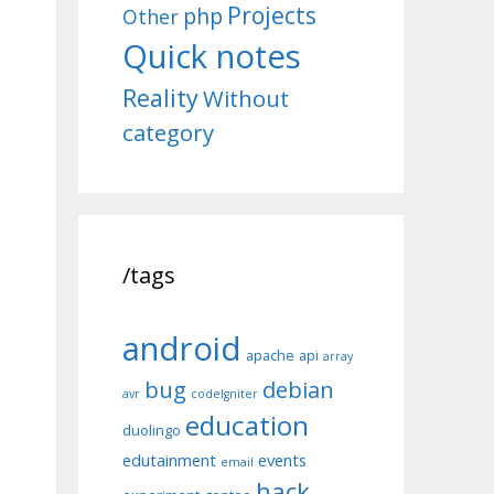
Projects
php
Other
Quick notes
Reality
Without
category
/tags
android
apache
api
array
bug
debian
avr
codeIgniter
education
duolingo
edutainment
events
email
hack