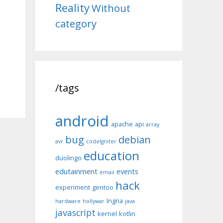
Reality
Without
category
/tags
android
apache
api
array
bug
debian
avr
codeIgniter
education
duolingo
edutainment
events
email
hack
experiment
gentoo
Ingria
hardware
hollywar
java
javascript
kernel
kotlin