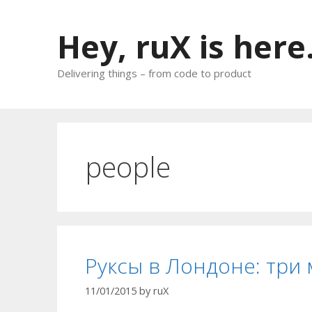
Skip
to
Hey, ruX is here
content
Delivering things – from code to product
people
Руксы в Лондоне: три
11/01/2015
by
ruX