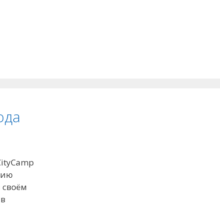
ода
 CityCamp
нию
 своём
 в