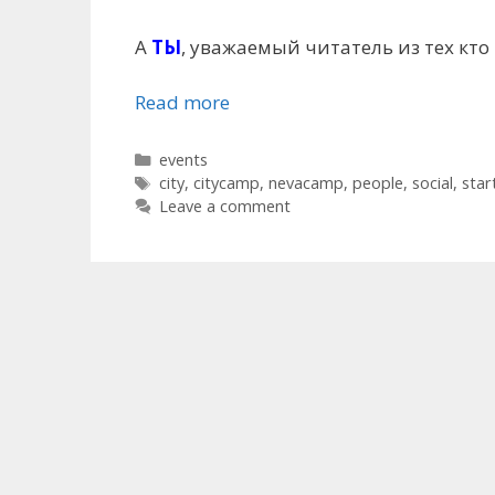
А
ТЫ
, уважаемый читатель из тех кто
Read more
Categories
events
Tags
city
,
citycamp
,
nevacamp
,
people
,
social
,
star
Leave a comment