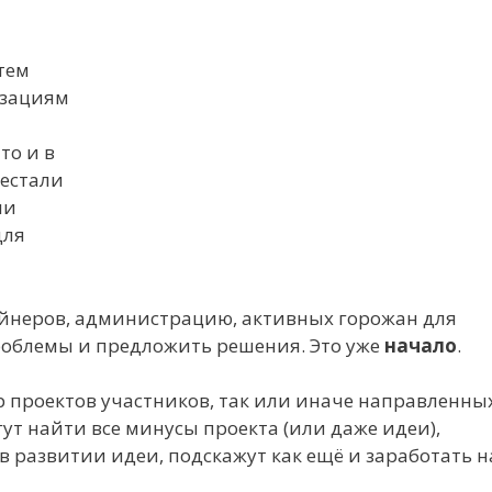
тем
изациям
то и в
рестали
ли
для
айнеров, администрацию, активных горожан для
роблемы и предложить решения. Это уже
начало
.
 проектов участников, так или иначе направленны
ут найти все минусы проекта (или даже идеи),
 в развитии идеи, подскажут как ещё и заработать н