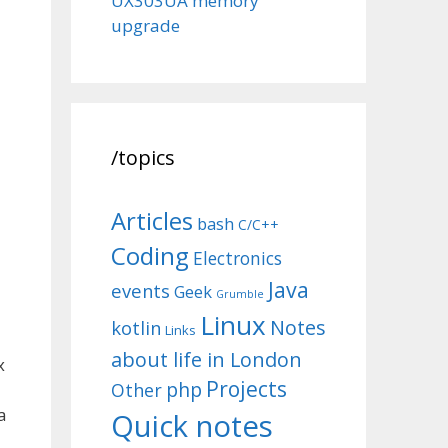
UX303UA memory
upgrade
/topics
Articles
bash
C/C++
Coding
Electronics
Java
events
Geek
Grumble
Linux
Notes
kotlin
Links
about life in London
х
Projects
php
Other
а
Quick notes