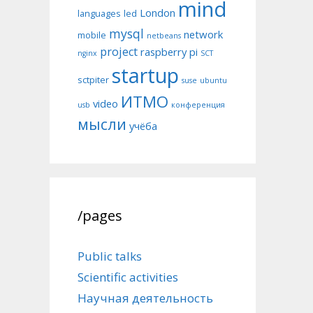
mind
London
languages
led
mysql
network
mobile
netbeans
project
raspberry pi
nginx
SCT
startup
sctpiter
suse
ubuntu
ИТМО
video
usb
конференция
мысли
учёба
/pages
Public talks
Scientific activities
Научная деятельность