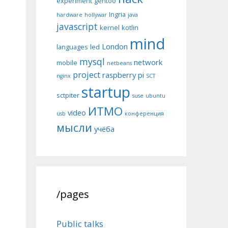
experiment
gentoo
Ingria
hardware
hollywar
java
javascript
kernel
kotlin
mind
London
languages
led
mysql
network
mobile
netbeans
project
raspberry pi
nginx
SCT
startup
sctpiter
suse
ubuntu
ИТМО
video
usb
конференция
мысли
учёба
/pages
Public talks