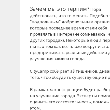
Зачем мы это терпим?
Пора
действовать, что то менять. Подобно 
"подпольным" добровольным орган
которые последнее время стали себя
проявлять в Питере (не сомневаюсь, ч
других городах). Некоторые люди пе
ныть о том как всё плохо вокруг и ста
предпринимать реальные действия 
улучшения
своего
города.
CityCamp собирает айтишников, диз
того, чтоб обсудить существующие п
В рамках
не
конференции будет разбор
на улучшение города. Эксперты помог
оценить его состоятельность, помочь
этом.