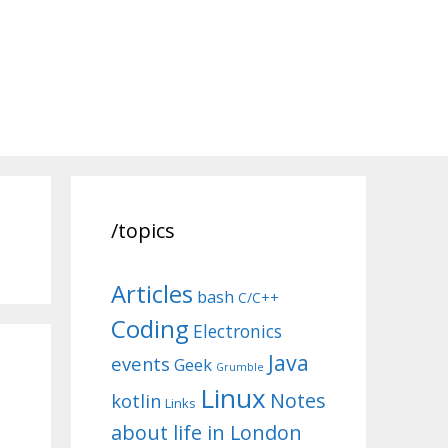
/topics
Articles
bash
C/C++
Coding
Electronics
Java
events
Geek
Grumble
Linux
Notes
kotlin
Links
about life in London