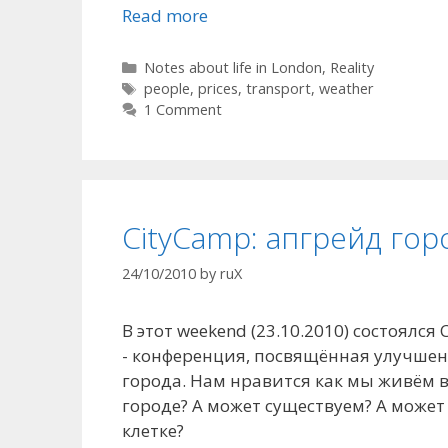
Read more
Categories
Notes about life in London
,
Reality
Tags
people
,
prices
,
transport
,
weather
1 Comment
CityCamp: апгрейд гор
24/10/2010
by
ruX
В этот weekend (23.10.2010) состоялся
- конференция, посвящённая улучше
города. Нам нравится как мы живём в
городе? А может существуем? А может
клетке?