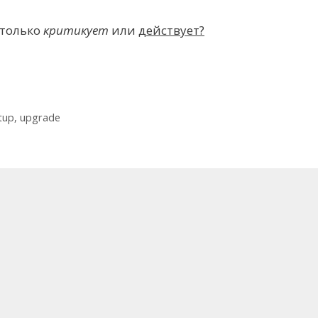
 только
критикует
или
действует?
tup
,
upgrade