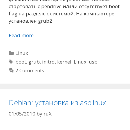
стартовать с pendrive и/или отсутствует boot-
flag на разделе с системой. На компьютере
установлен grub2
Read more
Categories
Linux
Tags
boot
,
grub
,
initrd
,
kernel
,
Linux
,
usb
2 Comments
Debian: установка из asplinux
01/05/2010
by
ruX