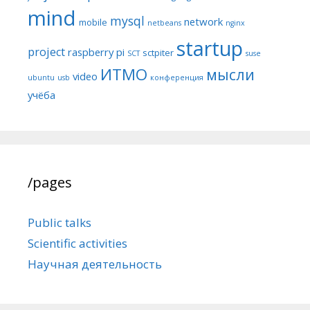
mind
mysql
network
mobile
netbeans
nginx
startup
project
raspberry pi
sctpiter
SCT
suse
ИТМО
мысли
video
ubuntu
usb
конференция
учёба
/pages
Public talks
Scientific activities
Научная деятельность