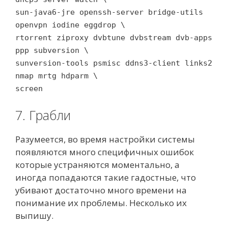
sun-java6-jre openssh-server bridge-utils
openvpn iodine eggdrop \
rtorrent ziproxy dvbtune dvbstream dvb-apps
ppp subversion \
sunversion-tools psmisc ddns3-client links2
nmap mrtg hdparm \
screen
7. Грабли
Разумеется, во время настройки системы
появляются много специфичных ошибок
которые устраняются моментально, а
иногда попадаются такие гадостные, что
убивают достаточно много времени на
понимание их проблемы. Несколько их
выпишу.