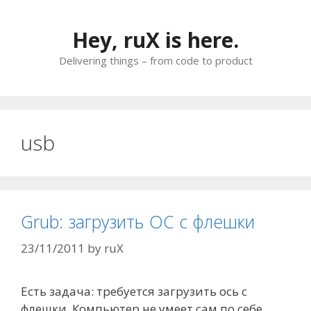
Skip
to
Hey, ruX is here.
content
Delivering things – from code to product
usb
Grub: загрузить ОС с флешки
23/11/2011
by
ruX
Есть задача: требуется загрузить ось с
флешки. Компьютер не умеет сам по себе