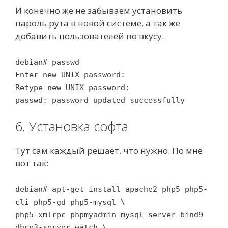
И конечно же не забываем установить
пароль рута в новой системе, а так же
добавить пользователей по вкусу.
debian# passwd
Enter new UNIX password:
Retype new UNIX password:
passwd: password updated successfully
6. Установка софта
Тут сам каждый решает, что нужно. По мне
вот так:
debian# apt-get install apache2 php5 php5-
cli php5-gd php5-mysql \
php5-xmlrpc phpmyadmin mysql-server bind9
dhcp3-server watch \