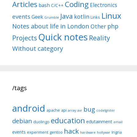
Articles
Coding
Electronics
bash
C/C++
Linux
Java
events
kotlin
Geek
Links
Grumble
Notes about life in London
php
Other
Quick notes
Reality
Projects
Without category
/tags
android
bug
apache
api
array
avr
codeIgniter
education
debian
edutainment
duolingo
email
hack
events
experiment
gentoo
Ingria
hardware
hollywar