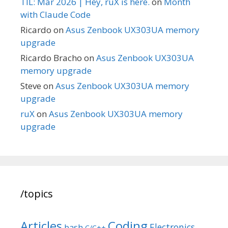
TIL: Mar 2026 | Hey, ruX is here.
on
Month
with Claude Code
Ricardo
on
Asus Zenbook UX303UA memory
upgrade
Ricardo Bracho
on
Asus Zenbook UX303UA
memory upgrade
Steve
on
Asus Zenbook UX303UA memory
upgrade
ruX
on
Asus Zenbook UX303UA memory
upgrade
/topics
Articles
Coding
Electronics
bash
C/C++