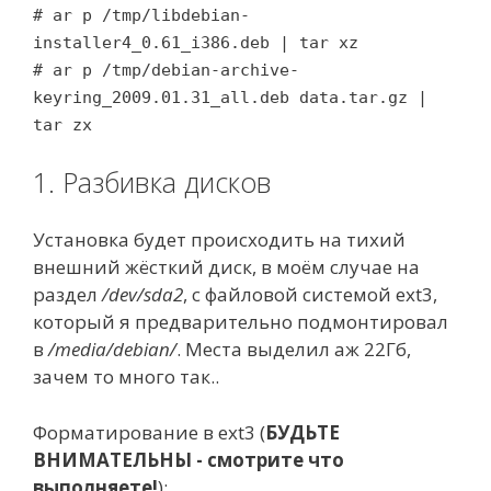
# ar p /tmp/libdebian-
installer4_0.61_i386.deb | tar xz
# ar p /tmp/debian-archive-
keyring_2009.01.31_all.deb data.tar.gz |
tar zx
1. Разбивка дисков
Установка будет происходить на тихий
внешний жёсткий диск, в моём случае на
раздел
/dev/sda2
, с файловой системой ext3,
который я предварительно подмонтировал
в
/media/debian/
. Места выделил аж 22Гб,
зачем то много так..
Форматирование в ext3 (
БУДЬТЕ
ВНИМАТЕЛЬНЫ - смотрите что
выполняете!
):