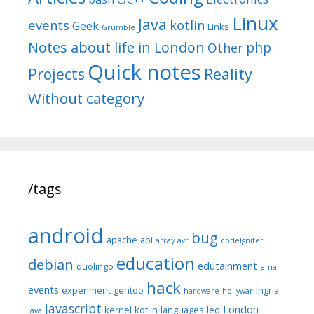
Linux
Java
events
kotlin
Geek
Links
Grumble
Notes about life in London
php
Other
Quick notes
Reality
Projects
Without category
/tags
android
bug
apache
api
array
avr
codeIgniter
education
debian
edutainment
duolingo
email
hack
events
experiment
gentoo
Ingria
hardware
hollywar
javascript
London
kernel
kotlin
languages
led
java