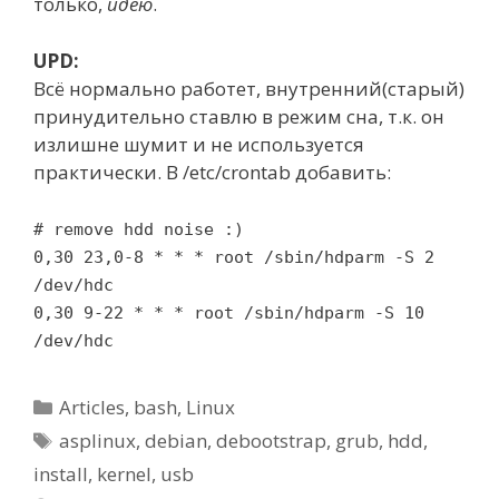
только,
идею
.
UPD:
Всё нормально работет, внутренний(старый)
принудительно ставлю в режим сна, т.к. он
излишне шумит и не используется
практически. В /etc/crontab добавить:
# remove hdd noise :)
0,30 23,0-8 * * * root /sbin/hdparm -S 2
/dev/hdc
0,30 9-22 * * * root /sbin/hdparm -S 10
/dev/hdc
Categories
Articles
,
bash
,
Linux
Tags
asplinux
,
debian
,
debootstrap
,
grub
,
hdd
,
install
,
kernel
,
usb