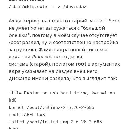
/sbin/mkfs.ext3 -m 2 /dev/sda2
Ах да, сервер на столько старый, что его биос
не
умеет
хочет загружаться с "большой
флешки", поэтому в моём случае отсутствует
/boot раздел, ну и соответственно настройка
загрузчика. Файлы ядра новой системы
лежат на
/boot
жёсткого диска
системы(старой), при этом
root
в аргументах
ядра указывает на раздел внешнего
диска(по имени раздела). Это выглядит так:
title Debian on usb-hard drive, kernel on
hd0
kernel /boot/vmlinuz-2.6.26-2-686
root=LABEL=boX
initrd /boot/initrd.img-2.6.26-2-686