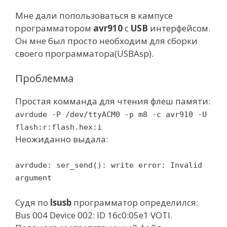
Мне дали попользоваться в кампусе
программатором
avr910
с
USB
интерфейсом.
Он мне был просто необходим для сборки
своего программатора(USBAsp).
Проблемма
Простая комманда для чтения флеш памяти:
avrdude -P /dev/ttyACM0 -p m8 -c avr910 -U
flash:r:flash.hex:i
Неожиданно выдала:
avrdude: ser_send(): write error: Invalid
argument
Cудя по
lsusb
программатор определился:
Bus 004 Device 002: ID 16c0:05e1 VOTI.