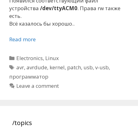
Появился соответствующий файл
устройства
/dev/ttyACM0
. Права rw также
есть.
Всё казалось бы хорошо..
Read more
Categories
Electronics
,
Linux
Tags
avr
,
avrdude
,
kernel
,
patch
,
usb
,
v-usb
,
программатор
Leave a comment
/topics