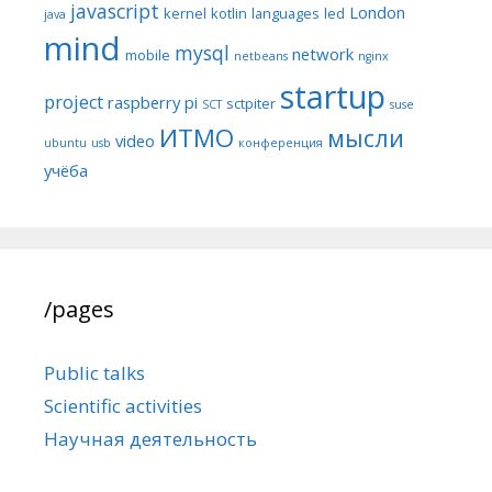
javascript
London
kernel
kotlin
languages
led
java
mind
mysql
network
mobile
netbeans
nginx
startup
project
raspberry pi
sctpiter
SCT
suse
ИТМО
мысли
video
ubuntu
usb
конференция
учёба
/pages
Public talks
Scientific activities
Научная деятельность