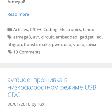
Atmega8
Read more
Categories
Articles
,
C/C++
,
Coding
,
Electronics
,
Linux
Tags
atmega8
,
avr
,
circuit
,
embedded
,
gadget
,
led
,
libgtop
,
libusb
,
make
,
pwm
,
usb
,
v-usb
,
шим
13 Comments
avrdude: прошивка в
низкоскоростном режиме USB
CDC
30/01/2010
by
ruX