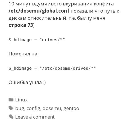
10 минут вдумчивого вкуривания конфига
/etc/dosemu/global.conf
показали что путь к
дискам относительный, т.е. был (у меня
строка 73
)
$_hdimage = "drives/*"
Поменял на
$_hdimage = "/etc/dosemu/drives/*"
Ошибка ушла :)
Categories
Linux
Tags
bug
,
config
,
dosemu
,
gentoo
Leave a comment