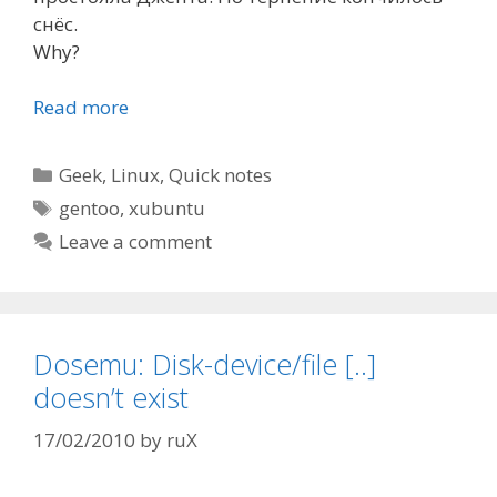
снёс.
Why?
Read more
Categories
Geek
,
Linux
,
Quick notes
Tags
gentoo
,
xubuntu
Leave a comment
Dosemu: Disk-device/file [..]
doesn’t exist
17/02/2010
by
ruX