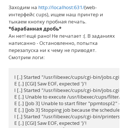
Заходим на
http://localhost:631/
(web-
интерфейс cups), ищем наш принтер и
тыкаем кнопку пробная печать.
*барабанная дробь*
Ан нет! ещё рано! Не печатает :(. В заданиях
написанно - Остановленно, попытка
перезапуска ни к чему не приводят.
Смотрим логи:
I [..] Started "/usr/libexec/cups/cgi-bin/jobs.cgi" (
E [..] [CGI] Saw EOF, expected '}'!

I [..] Started "/usr/libexec/cups/cgi-bin/jobs.cgi" (
E [..] Unable to execute /usr/libexec/cups/filter/pp
E [..] [Job 3] Unable to start filter "ppmtospl2" - No 
E [..] [Job 3] Stopping job because the scheduler cou
I [..] Started "/usr/libexec/cups/cgi-bin/printers.cg
E [..] [CGI] Saw EOF, expected '}'!
