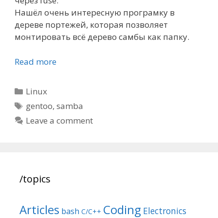
через fuse.
Нашёл очень интересную програмку в
дереве портежей, которая позволяет
монтировать всё дерево самбы как папку.
Read more
Categories
Linux
Tags
gentoo
,
samba
Leave a comment
/topics
Articles
Coding
Electronics
bash
C/C++