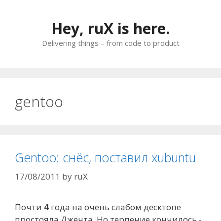
Skip
to
Hey, ruX is here.
content
Delivering things – from code to product
gentoo
Gentoo: снёс, поставил xubuntu
17/08/2011
by
ruX
Почти
4
года на очень слабом десктопе
простояла Джента. Но терпение кончилось -