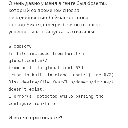
Очень давно у меня в генте был dosemu,
который со временем снёс за
ненадобностью. Сейчас он снова
понадобился, emerge dosemu прошёл
успешно, а вот запускать отказался:
$ xdosemu
In file included from built-in
global.conf:677
from built-in global.conf:634
Error in built-in global.conf: (line 672)
Disk-device/file /var/lib/dosemu/drives/k
doesn't exist.
1 error(s) detected while parsing the
configuration-file
И вот чё прикопался?!