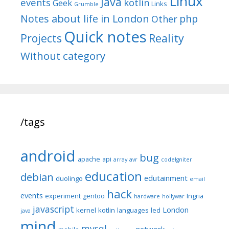
Linux
Java
events
kotlin
Geek
Links
Grumble
Notes about life in London
php
Other
Quick notes
Reality
Projects
Without category
/tags
android
bug
apache
api
array
avr
codeIgniter
education
debian
edutainment
duolingo
email
hack
events
experiment
gentoo
Ingria
hardware
hollywar
javascript
London
kernel
kotlin
languages
led
java
mind
mysql
network