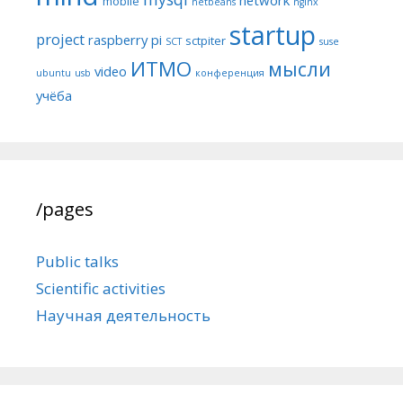
mobile
netbeans
nginx
startup
project
raspberry pi
sctpiter
SCT
suse
ИТМО
мысли
video
ubuntu
usb
конференция
учёба
/pages
Public talks
Scientific activities
Научная деятельность