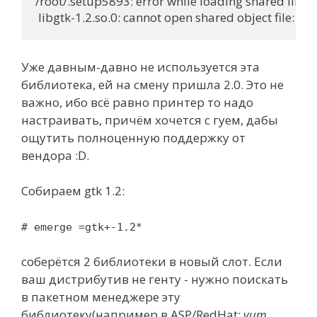
/root/.setup5893: error while loading shared librari
Уже давным-давно не используется эта
библиотека, ей на смену пришла 2.0. Это не
важно, ибо всё равно принтер то надо
настраивать, причём хочется с гуем, дабы
ощутить полноценную поддержку от
вендора :D.
Собираем gtk 1.2:
# emerge =gtk+-1.2*
соберётся 2 библиотеки в новый слот. Если
ваш дистрибутив не генту - нужно поискать
в пакетном менеджере эту
библиотеку(например в ASP/RedHat:
yum