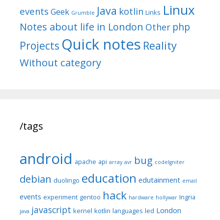
Linux
Java
events
kotlin
Geek
Links
Grumble
Notes about life in London
php
Other
Quick notes
Reality
Projects
Without category
/tags
android
bug
apache
api
array
avr
codeIgniter
education
debian
edutainment
duolingo
email
hack
events
experiment
gentoo
Ingria
hardware
hollywar
javascript
London
kernel
kotlin
languages
led
java