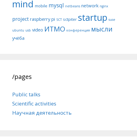
mind
mysql
network
mobile
netbeans
nginx
startup
project
raspberry pi
sctpiter
SCT
suse
ИТМО
мысли
video
ubuntu
usb
конференция
учёба
/pages
Public talks
Scientific activities
Научная деятельность