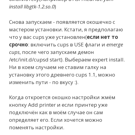
install libgtk-1.2.so.0
)
Снова запускаем - появляется окошечко с
мастером установки. Кстати, я предполагаю
что у вас cups уже установлен(
если нет то
срочно
: включить cups в USE флаги и
emerge
cups
, после чего запускаем демон
/etc/init.d/cupsd start). Выбераем expert install.
Ни в коем случаем не ставим галку на
установку этого древнего cups 1.1, можно
изменить пути - по вкусу :).
Когда откроется окошко настройки жмём
кнопку Add printer и если принтер уже
подключён как в моём случае он сам
определяет его. Если хочется можно
поменять настройки.