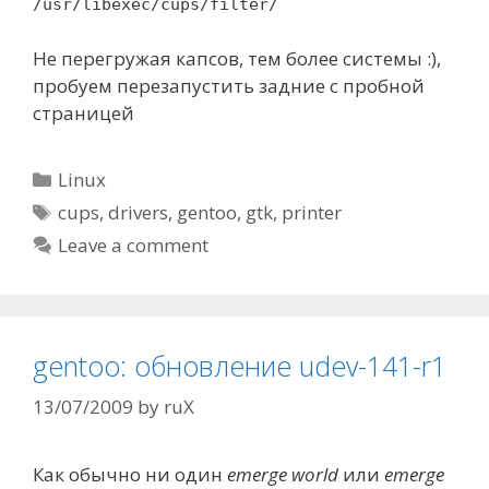
/usr/libexec/cups/filter/
Не перегружая капсов, тем более системы :),
пробуем перезапустить задние с пробной
страницей
Categories
Linux
Tags
cups
,
drivers
,
gentoo
,
gtk
,
printer
Leave a comment
gentoo: обновление udev-141-r1
13/07/2009
by
ruX
Как обычно ни один
emerge world
или
emerge