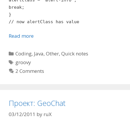
break;
}
// now alertClass has value
Read more
Categories
Coding
,
Java
,
Other
,
Quick notes
Tags
groovy
2 Comments
Проект: GeoChat
03/12/2011
by
ruX