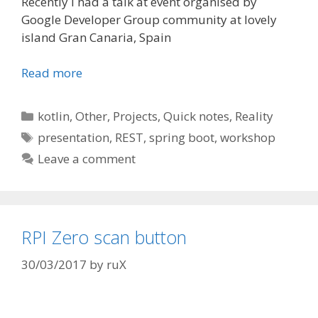
Recently I had a talk at event organised by
Google Developer Group community at lovely
island Gran Canaria, Spain
Read more
Categories
kotlin
,
Other
,
Projects
,
Quick notes
,
Reality
Tags
presentation
,
REST
,
spring boot
,
workshop
Leave a comment
RPI Zero scan button
30/03/2017
by
ruX