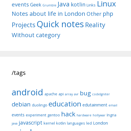
Linux
Java
events
kotlin
Geek
Links
Grumble
Notes about life in London
php
Other
Quick notes
Reality
Projects
Without category
/tags
android
bug
apache
api
array
avr
codeIgniter
education
debian
edutainment
duolingo
email
hack
events
experiment
gentoo
Ingria
hardware
hollywar
javascript
London
kernel
kotlin
languages
led
java