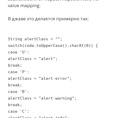
value mapping.
В джаве это делается примерно так:
String alertClass = "";
switch(code.toUpperCase().charAt(0)) {
case 'U':
alertClass = "alert";
break;
case 'P':
alertClass = "alert-error";
break;
case 'B':
alertClass = "alert-warning";
break;
case 'C':
alertClass = "alert-info";