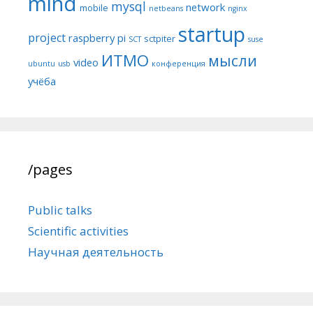
mind
mysql
network
mobile
netbeans
nginx
startup
project
raspberry pi
sctpiter
SCT
suse
ИТМО
мысли
video
ubuntu
usb
конференция
учёба
/pages
Public talks
Scientific activities
Научная деятельность