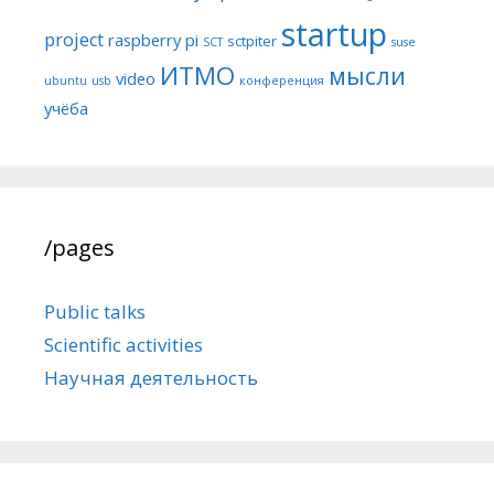
startup
project
raspberry pi
sctpiter
SCT
suse
ИТМО
мысли
video
ubuntu
usb
конференция
учёба
/pages
Public talks
Scientific activities
Научная деятельность