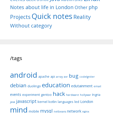
Grumble
Notes about life in London
php
Other
Quick notes
Reality
Projects
Without category
/tags
android
bug
apache
api
array
avr
codeIgniter
education
debian
edutainment
duolingo
email
hack
events
experiment
gentoo
Ingria
hardware
hollywar
javascript
London
kernel
kotlin
languages
led
java
mind
mysql
network
mobile
netbeans
nginx