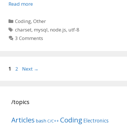
Read more
Categories
Coding
,
Other
Tags
charset
,
mysql
,
node.js
,
utf-8
3 Comments
Post
Page
Page
1
2
Next
→
navigation
/topics
Articles
Coding
Electronics
bash
C/C++