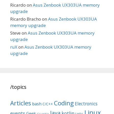
Ricardo
on
Asus Zenbook UX303UA memory
upgrade
Ricardo Bracho
on
Asus Zenbook UX303UA
memory upgrade
Steve
on
Asus Zenbook UX303UA memory
upgrade
ruX
on
Asus Zenbook UX303UA memory
upgrade
/topics
Articles
Coding
Electronics
bash
C/C++
Linux
Java
events
kotlin
Geek
Links