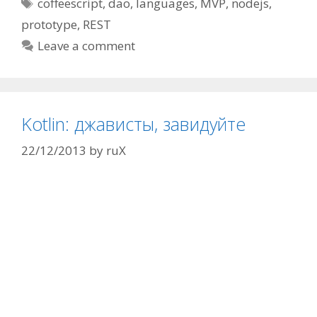
Tags
coffeescript
,
dao
,
languages
,
MVP
,
nodejs
,
prototype
,
REST
Leave a comment
Kotlin: джависты, завидуйте
22/12/2013
by
ruX