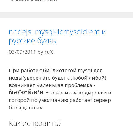
nodejs: mysql-libmysqlclient и
русские буквы
03/09/2011
by
ruX
При работе с библиотекой mysql для
ноды(уверен это будет с любой либой)
возникает маленькая проблемка -
Ñ‹Ð²Ð°Ñ‹Ð²Ð
. Это всё из-за кодировки в
которой по умолчанию работает сервер
базы данных.
Как исправить?