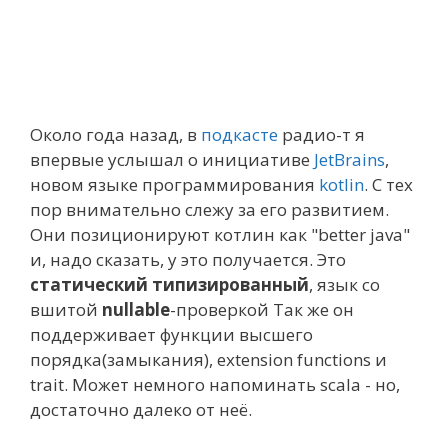
Около года назад, в
подкасте
радио-т я
впервые услышал о инициативе
JetBrains
,
новом языке программирования
kotlin
. С тех
пор внимательно слежу за его развитием.
Они позиционируют котлин как "better java"
и, надо сказать, у это получается. Это
статический типизированный
, язык со
вшитой
nullable
-проверкой Так же он
поддерживает функции высшего
порядка(замыкания), extension functions и
trait. Может немного напоминать scala - но,
достаточно далеко от неё.