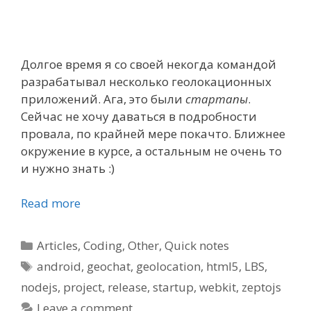
Долгое время я со своей некогда командой
разрабатывал несколько геолокационных
приложений. Ага, это были
стартапы
.
Сейчас не хочу даваться в подробности
провала, по крайней мере покачто. Ближнее
окружение в курсе, а остальным не очень то
и нужно знать :)
Read more
Categories
Articles
,
Coding
,
Other
,
Quick notes
Tags
android
,
geochat
,
geolocation
,
html5
,
LBS
,
nodejs
,
project
,
release
,
startup
,
webkit
,
zeptojs
Leave a comment