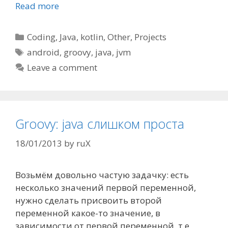
Read more
Categories
Coding
,
Java
,
kotlin
,
Other
,
Projects
Tags
android
,
groovy
,
java
,
jvm
Leave a comment
Groovy: java слишком проста
18/01/2013
by
ruX
Возьмём довольно частую задачку: есть
несколько значений первой переменной,
нужно сделать присвоить второй
переменной какое-то значение, в
зависимости от первой переменной, т.е.