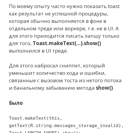
По моему опыту часто нужно показать toast
как результат не успешной процедуры,
которая обычно выполняется в фоне в
отдельном треде или воркере, т.е. не в UI. А
для этого приходится писать лапшу только
для того,
Toast.makeText(...).show()
выполнился в UI треде.
Для этого набросал сниппет, который
уменьшит количество кода и ошибки,
связанные с вызовом тоста из нетого потока
и банальному забыванию метода
show()
.
Было
Toast.makeText(this,
getText(R.string.messages_storage_invalid),
Toast.LENGTH_SHORT).show();