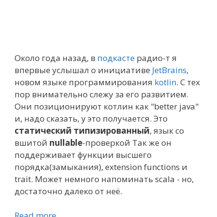
Около года назад, в
подкасте
радио-т я
впервые услышал о инициативе
JetBrains
,
новом языке программирования
kotlin
. С тех
пор внимательно слежу за его развитием.
Они позиционируют котлин как "better java"
и, надо сказать, у это получается. Это
статический типизированный
, язык со
вшитой
nullable
-проверкой Так же он
поддерживает функции высшего
порядка(замыкания), extension functions и
trait. Может немного напоминать scala - но,
достаточно далеко от неё.
Read more