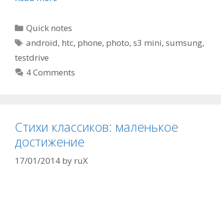
Categories
Quick notes
Tags
android
,
htc
,
phone
,
photo
,
s3 mini
,
sumsung
,
testdrive
4 Comments
Стихи классиков: маленькое
достижение
17/01/2014
by
ruX