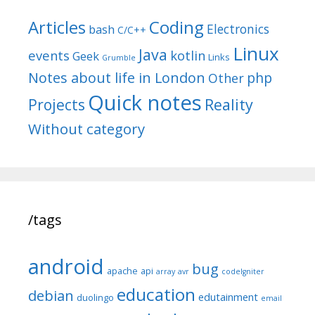
Articles
Coding
Electronics
bash
C/C++
Linux
Java
events
kotlin
Geek
Links
Grumble
Notes about life in London
php
Other
Quick notes
Reality
Projects
Without category
/tags
android
bug
apache
api
array
avr
codeIgniter
education
debian
edutainment
duolingo
email