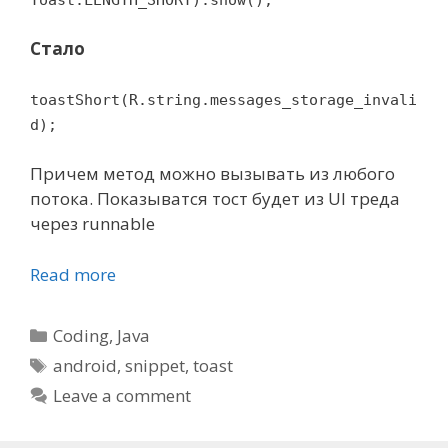
Стало
toastShort(R.string.messages_storage_invali
d);
Причем метод можно вызывать из любого
потока. Показыватся тост будет из UI треда
через runnable
Read more
Categories
Coding
,
Java
Tags
android
,
snippet
,
toast
Leave a comment