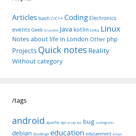
Articles
Coding
Electronics
bash
C/C++
Linux
Java
events
kotlin
Geek
Links
Grumble
Notes about life in London
php
Other
Quick notes
Reality
Projects
Without category
/tags
android
bug
apache
api
array
avr
codeIgniter
education
debian
edutainment
duolingo
email