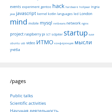
hack
events
experiment
gentoo
Ingria
hardware
hollywar
javascript
London
kernel
kotlin
languages
led
java
mind
mysql
network
mobile
netbeans
nginx
startup
project
raspberry pi
sctpiter
SCT
suse
ИТМО
мысли
video
ubuntu
usb
конференция
учёба
/pages
Public talks
Scientific activities
Научная деятельность