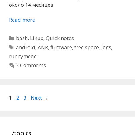
около 14 месяцев
Read more
Categories
bash
,
Linux
,
Quick notes
Tags
android
,
ANR
,
firmware
,
free space
,
logs
,
runnymede
3 Comments
Post
Page
Page
Page
1
2
3
Next
→
navigation
/topics