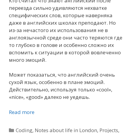
Кто считал что знают английский после
переезда сильно удивляются нехватке
специфических слов, которые наверняка
даже в английских школах преподают. Но
из-за нечастого их использования не в
англоязычной среде они часто теряются где
то глубоко в голове и особенно сложно их
вспомить к ситуации в которой вовлеченно
много эмоций.
Может показаться, что английский очень
сухой язык, особенно в плане эмоций.
Действительно, используя только «cool»,
«nice», «good» далеко не уедешь.
Read more
Categories
Coding
,
Notes about life in London
,
Projects
,