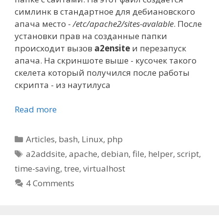
симлинк в стандартное для дебиановского
апача место -
/etc/apache2/sites-avalable
. После
установки прав на созданные папки
происходит вызов
a2ensite
и перезапуск
апача. На скриншоте выше - кусочек такого
скелета который получился после работы
скрипта - из
наутилуса
Read more
Categories
Articles
,
bash
,
Linux
,
php
Tags
a2addsite
,
apache
,
debian
,
file
,
helper
,
script
,
time-saving
,
tree
,
virtualhost
4 Comments