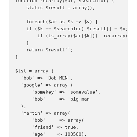
function recarray($ar, $searchfor) {

    static $result = array();

    foreach($ar as $k => $v) {

    if ($k == $searchfor) $result[] = $v;

        if (is_array($ar[$k]))  recarray($v,
    }

    return $result``;

}

$tst = array (

  'bob' => 'Bob MEN',

  'google' => array (

      'somekey' => 'somevalue',

      'bob'     => 'big man'

  ),

  'martin' => array(

      'bob'     => array(

      'friend' => true,

      'age'    => 100500),
