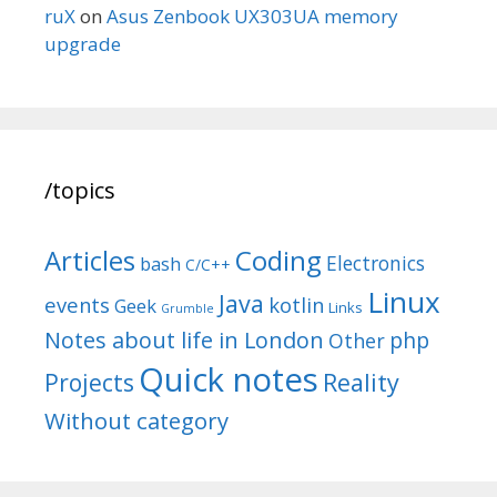
ruX
on
Asus Zenbook UX303UA memory
upgrade
/topics
Articles
Coding
Electronics
bash
C/C++
Linux
Java
events
kotlin
Geek
Links
Grumble
Notes about life in London
php
Other
Quick notes
Reality
Projects
Without category