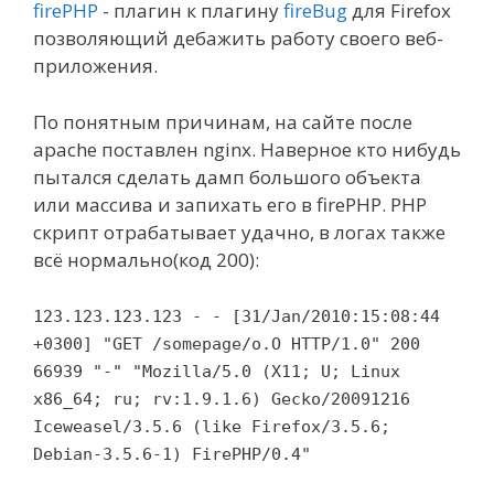
firePHP
- плагин к плагину
fireBug
для Firefox
позволяющий дебажить работу своего веб-
приложения.
По понятным причинам, на сайте после
apache поставлен nginx. Наверное кто нибудь
пытался сделать дамп большого объекта
или массива и запихать его в firePHP. PHP
скрипт отрабатывает удачно, в логах также
всё нормально(код 200):
123.123.123.123 - - [31/Jan/2010:15:08:44
+0300] "GET /somepage/o.O HTTP/1.0" 200
66939 "-" "Mozilla/5.0 (X11; U; Linux
x86_64; ru; rv:1.9.1.6) Gecko/20091216
Iceweasel/3.5.6 (like Firefox/3.5.6;
Debian-3.5.6-1) FirePHP/0.4"