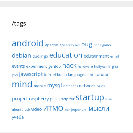
/tags
android
bug
apache
api
array
avr
codeIgniter
education
debian
edutainment
duolingo
email
hack
events
experiment
gentoo
Ingria
hardware
hollywar
javascript
London
kernel
kotlin
languages
led
java
mind
mysql
network
mobile
netbeans
nginx
startup
project
raspberry pi
sctpiter
SCT
suse
ИТМО
мысли
video
ubuntu
usb
конференция
учёба