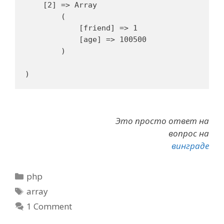
    [2] => Array

        (

            [friend] => 1

            [age] => 100500

        )

Это просто ответ на
вопрос на
винграде
Categories
php
Tags
array
1 Comment