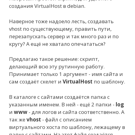
создания VirtualHost в debian.
Наверное тоже надоело лесть, создавать
vhost по существующему, править пути,
перезапускать сервер и так много раз и по
кругу? А ещё не хватало опечататься?
Предлагаю такое решение: скрипт,
делающий всю эту рутинную работу.
Принимает только 1 аргумент - имя сайта и
сам создаёт скелет и
VirtualHost
по шаблону.
В каталоге с сайтами создаётся папка с
указанным именем. В ней - ещё 2 папки -
log
и
www
- для логов и сайта соответственно. А
так же
vhost
- файл с описанием
виртуального хоста по шаблону, лежащему в
папке с сайтами. На этот файл создаётся