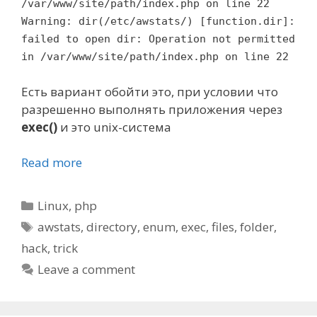
/var/www/site/path/index.php on line 22
Warning: dir(/etc/awstats/) [function.dir]:
failed to open dir: Operation not permitted
in /var/www/site/path/index.php on line 22
Есть вариант обойти это, при условии что
разрешенно выполнять приложения через
exec()
и это unix-система
Read more
Categories
Linux
,
php
Tags
awstats
,
directory
,
enum
,
exec
,
files
,
folder
,
hack
,
trick
Leave a comment