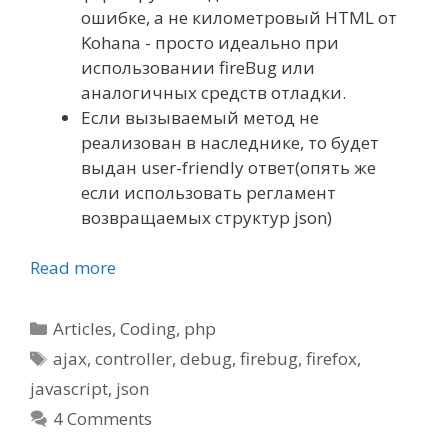
ошибке, а не километровый HTML от
Kohana - просто идеально при
использовании fireBug или
аналогичных средств отладки.
Если вызываемый метод не
реализован в наследнике, то будет
выдан user-friendly ответ(опять же
если использовать регламент
возвращаемых структур json)
Read more
Categories
Articles
,
Coding
,
php
Tags
ajax
,
controller
,
debug
,
firebug
,
firefox
,
javascript
,
json
4 Comments