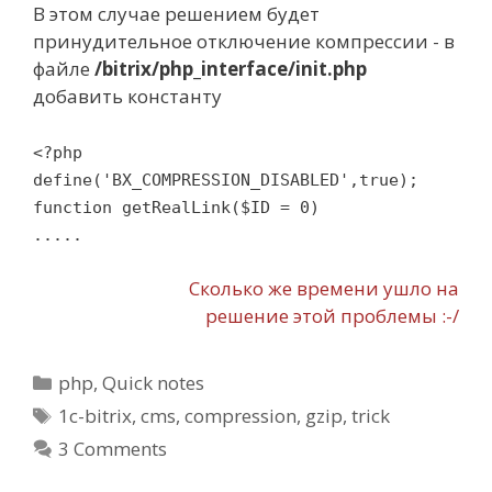
В этом случае решением будет
принудительное отключение компрессии - в
файле
/bitrix/php_interface/init.php
добавить константу
<?php
define('BX_COMPRESSION_DISABLED',true);
function getRealLink($ID = 0)
.....
Сколько же времени ушло на
решение этой проблемы :-/
Categories
php
,
Quick notes
Tags
1c-bitrix
,
cms
,
compression
,
gzip
,
trick
3 Comments