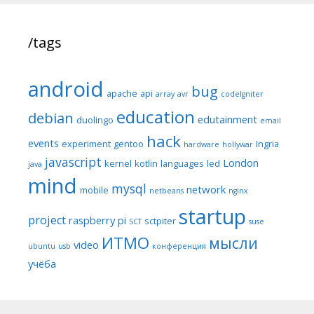
/tags
android
bug
apache
api
array
avr
codeIgniter
education
debian
edutainment
duolingo
email
hack
events
experiment
gentoo
Ingria
hardware
hollywar
javascript
London
kernel
kotlin
languages
led
java
mind
mysql
network
mobile
netbeans
nginx
startup
project
raspberry pi
sctpiter
SCT
suse
ИТМО
мысли
video
ubuntu
usb
конференция
учёба