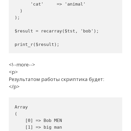
      'cat'     => 'animal'

  )

);

$result = recarray($tst, 'bob');

<!--more-->
<p>
Результатом работы скриптика будет:
</p>
Array

(

    [0] => Bob MEN

    [1] => big man
