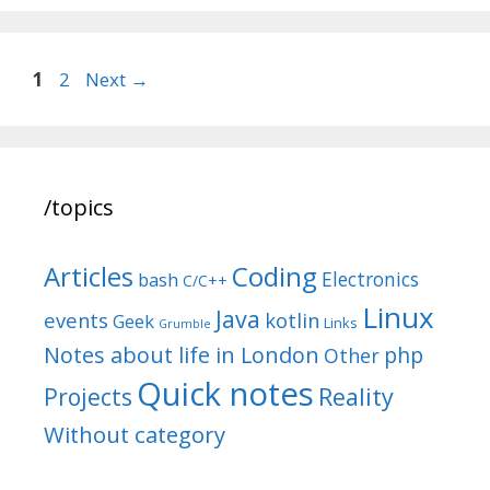
Post
Page
Page
1
2
Next
→
navigation
/topics
Articles
Coding
Electronics
bash
C/C++
Linux
Java
events
kotlin
Geek
Links
Grumble
Notes about life in London
php
Other
Quick notes
Reality
Projects
Without category