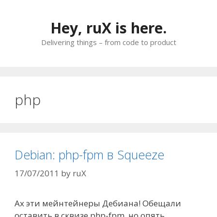
Skip
to
Hey, ruX is here.
content
Delivering things – from code to product
php
Debian: php-fpm в Squeeze
17/07/2011
by
ruX
Ах эти мейнтейнеры Дебиана! Обещали
оставить в сквизе php-fpm, но опять