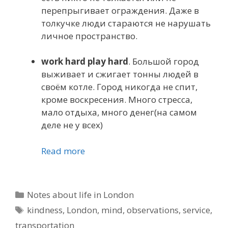
перепрыгивает ограждения. Даже в
толкучке люди стараются не нарушать
личное пространство.
work hard play hard
. Большой город
выживает и сжигает тонны людей в
своём котле. Город никогда не спит,
кроме воскресения. Много стресса,
мало отдыха, много денег(на самом
деле не у всех)
Read more
Categories
Notes about life in London
Tags
kindness
,
London
,
mind
,
observations
,
service
,
transportation