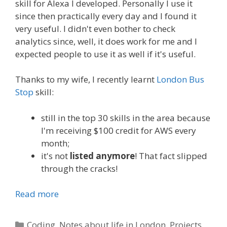
skill for Alexa I developed. Personally I use it
since then practically every day and I found it
very useful. I didn't even bother to check
analytics since, well, it does work for me and I
expected people to use it as well if it's useful.
Thanks to my wife, I recently learnt
London Bus
Stop
skill:
still in the top 30 skills in the area because
I'm receiving $100 credit for AWS every
month;
it's not
listed anymore
! That fact slipped
through the cracks!
Read more
Categories
Coding
,
Notes about life in London
,
Projects
,