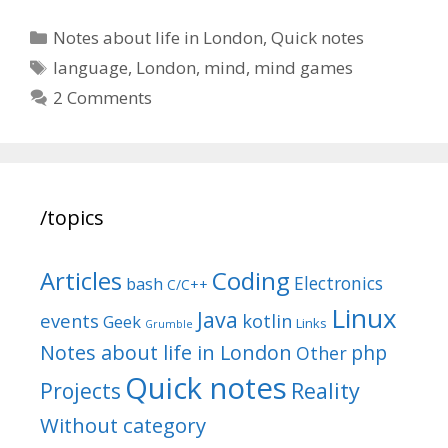
Categories
Notes about life in London
,
Quick notes
Tags
language
,
London
,
mind
,
mind games
2 Comments
/topics
Articles
Coding
Electronics
bash
C/C++
Linux
Java
events
kotlin
Geek
Links
Grumble
Notes about life in London
php
Other
Quick notes
Reality
Projects
Without category