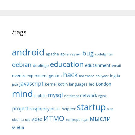
/tags
android
bug
apache
api
array
avr
codeIgniter
education
debian
edutainment
duolingo
email
hack
events
experiment
gentoo
Ingria
hardware
hollywar
javascript
London
kernel
kotlin
languages
led
java
mind
mysql
network
mobile
netbeans
nginx
startup
project
raspberry pi
sctpiter
SCT
suse
ИТМО
мысли
video
ubuntu
usb
конференция
учёба