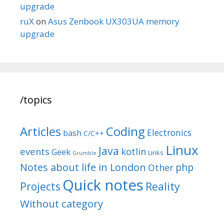
upgrade
ruX
on
Asus Zenbook UX303UA memory
upgrade
/topics
Articles
Coding
Electronics
bash
C/C++
Linux
Java
events
kotlin
Geek
Links
Grumble
Notes about life in London
php
Other
Quick notes
Reality
Projects
Without category