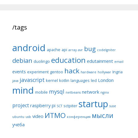
/tags
android
bug
apache
api
array
avr
codeIgniter
education
debian
edutainment
duolingo
email
hack
events
experiment
gentoo
Ingria
hardware
hollywar
javascript
London
kernel
kotlin
languages
led
java
mind
mysql
network
mobile
netbeans
nginx
startup
project
raspberry pi
sctpiter
SCT
suse
ИТМО
мысли
video
ubuntu
usb
конференция
учёба