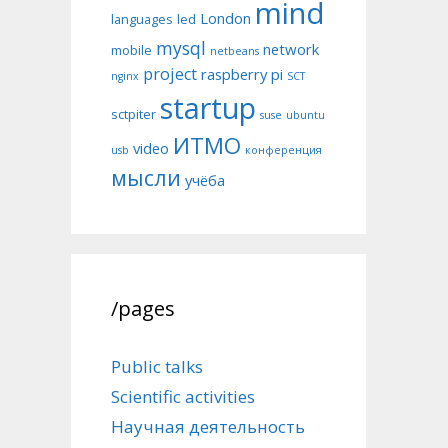
mind
London
languages
led
mysql
network
mobile
netbeans
project
raspberry pi
nginx
SCT
startup
sctpiter
suse
ubuntu
ИТМО
video
usb
конференция
мысли
учёба
/pages
Public talks
Scientific activities
Научная деятельность