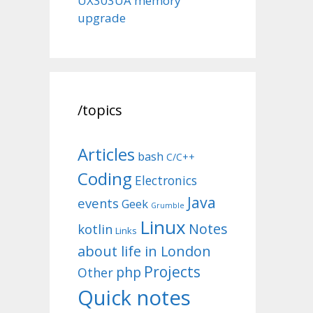
UX303UA memory
upgrade
/topics
Articles
bash
C/C++
Coding
Electronics
Java
events
Geek
Grumble
Linux
Notes
kotlin
Links
about life in London
Projects
php
Other
Quick notes