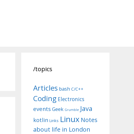
/topics
Articles
bash
C/C++
Coding
Electronics
Java
events
Geek
Grumble
Linux
Notes
kotlin
Links
about life in London