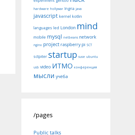
experiment
gentoo
Ingria
hardware
hollywar
java
javascript
kernel
kotlin
mind
London
languages
led
mysql
network
mobile
netbeans
project
raspberry pi
nginx
SCT
startup
sctpiter
suse
ubuntu
ИТМО
video
usb
конференция
мысли
учёба
/pages
Public talks