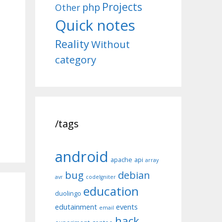
Projects
php
Other
Quick notes
Reality
Without
category
/tags
android
apache
api
array
bug
debian
avr
codeIgniter
education
duolingo
edutainment
events
email
hack