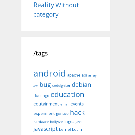
Reality
Without
category
/tags
android
apache
api
array
bug
debian
avr
codeIgniter
education
duolingo
edutainment
events
email
hack
experiment
gentoo
Ingria
hardware
hollywar
java
javascript
kernel
kotlin