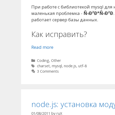
При работе с библиотекой mysql для 
маленькая проблемка -
Ñ‹Ð²Ð°Ñ‹Ð²Ð
работает сервер базы данных.
Как исправить?
Read more
Categories
Coding
,
Other
Tags
charset
,
mysql
,
node.js
,
utf-8
3 Comments
node.js: установка мо
01/08/2011
by
ruX