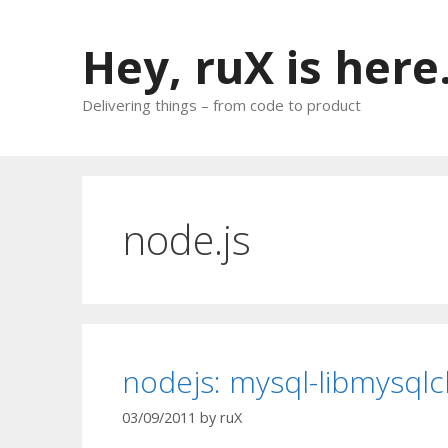
Skip
to
Hey, ruX is here
content
Delivering things – from code to product
node.js
nodejs: mysql-libmysqlc
03/09/2011
by
ruX