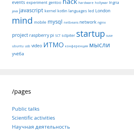
hack
events
experiment
gentoo
Ingria
hardware
hollywar
javascript
London
kernel
kotlin
languages
led
java
mind
mysql
network
mobile
netbeans
nginx
startup
project
raspberry pi
sctpiter
SCT
suse
ИТМО
мысли
video
ubuntu
usb
конференция
учёба
/pages
Public talks
Scientific activities
Научная деятельность