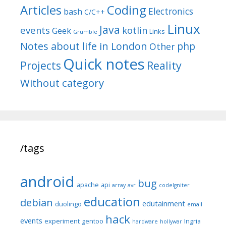
Articles
Coding
Electronics
bash
C/C++
Linux
Java
events
kotlin
Geek
Links
Grumble
Notes about life in London
php
Other
Quick notes
Reality
Projects
Without category
/tags
android
bug
apache
api
array
avr
codeIgniter
education
debian
edutainment
duolingo
email
hack
events
experiment
gentoo
Ingria
hardware
hollywar