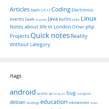
Articles
Coding
Electronics
bash
C/C++
Linux
Java
events
kotlin
Geek
Links
Grumble
Notes about life in London
php
Other
Quick notes
Reality
Projects
Without category
/tags
android
bug
apache
api
array
avr
codeIgniter
education
debian
edutainment
duolingo
email