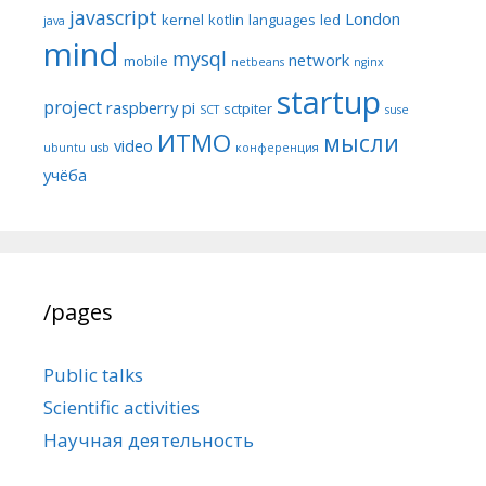
javascript
London
kernel
kotlin
languages
led
java
mind
mysql
network
mobile
netbeans
nginx
startup
project
raspberry pi
sctpiter
SCT
suse
ИТМО
мысли
video
ubuntu
usb
конференция
учёба
/pages
Public talks
Scientific activities
Научная деятельность