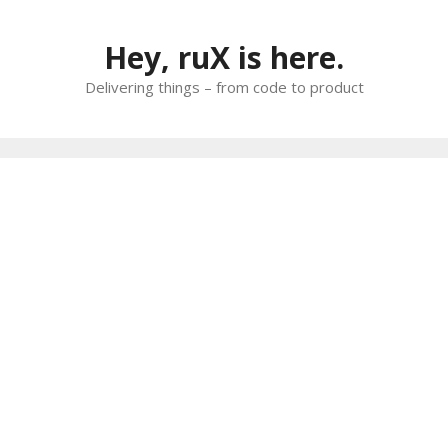
Skip
to
Hey, ruX is here.
content
Delivering things – from code to product