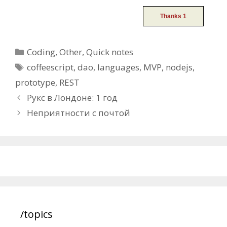
Categories
Coding
,
Other
,
Quick notes
Tags
coffeescript
,
dao
,
languages
,
MVP
,
nodejs
,
prototype
,
REST
Post
Рукс в Лондоне: 1 год
navigation
Неприятности с почтой
/topics