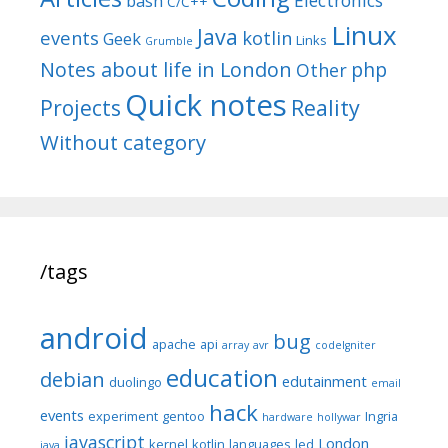
Electronics
bash
C/C++
Linux
Java
events
kotlin
Geek
Links
Grumble
Notes about life in London
php
Other
Quick notes
Reality
Projects
Without category
/tags
android
bug
apache
api
array
avr
codeIgniter
education
debian
edutainment
duolingo
email
hack
events
experiment
gentoo
Ingria
hardware
hollywar
javascript
London
kernel
kotlin
languages
led
java