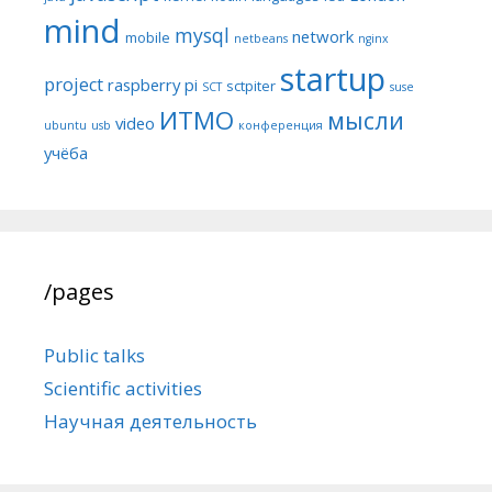
mind
mysql
network
mobile
netbeans
nginx
startup
project
raspberry pi
sctpiter
SCT
suse
ИТМО
мысли
video
ubuntu
usb
конференция
учёба
/pages
Public talks
Scientific activities
Научная деятельность