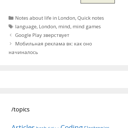
Categories
Notes about life in London
,
Quick notes
Tags
language
,
London
,
mind
,
mind games
Post
Google Play зверствует
navigation
Мобильная реклама вк: как оно
начиналось
/topics
Articles
Coding