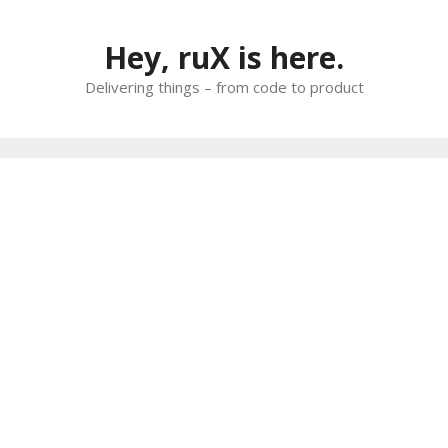
Skip
to
Hey, ruX is here.
content
Delivering things – from code to product