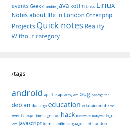
Linux
Java
events
kotlin
Geek
Links
Grumble
Notes about life in London
php
Other
Quick notes
Reality
Projects
Without category
/tags
android
bug
apache
api
array
avr
codeIgniter
education
debian
edutainment
duolingo
email
hack
events
experiment
gentoo
Ingria
hardware
hollywar
javascript
London
kernel
kotlin
languages
led
java