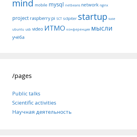
mind
mysql
network
mobile
netbeans
nginx
startup
project
raspberry pi
sctpiter
SCT
suse
ИТМО
мысли
video
ubuntu
usb
конференция
учёба
/pages
Public talks
Scientific activities
Научная деятельность