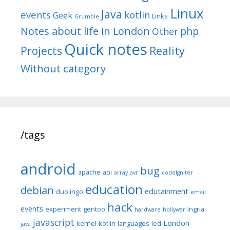
Linux
Java
events
kotlin
Geek
Links
Grumble
Notes about life in London
php
Other
Quick notes
Reality
Projects
Without category
/tags
android
bug
apache
api
array
avr
codeIgniter
education
debian
edutainment
duolingo
email
hack
events
experiment
gentoo
Ingria
hardware
hollywar
javascript
London
kernel
kotlin
languages
led
java