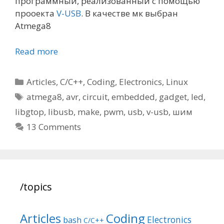
программный, реализованный с помощью
прооекта
V-USB
. В качестве мк выбран
Atmega8
Read more
Categories
Articles
,
C/C++
,
Coding
,
Electronics
,
Linux
Tags
atmega8
,
avr
,
circuit
,
embedded
,
gadget
,
led
,
libgtop
,
libusb
,
make
,
pwm
,
usb
,
v-usb
,
шим
13 Comments
/topics
Articles
Coding
Electronics
bash
C/C++