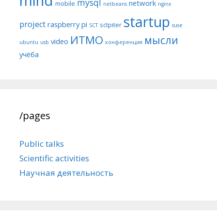
mind
mysql
network
mobile
netbeans
nginx
startup
project
raspberry pi
sctpiter
SCT
suse
ИТМО
мысли
video
ubuntu
usb
конференция
учёба
/pages
Public talks
Scientific activities
Научная деятельность