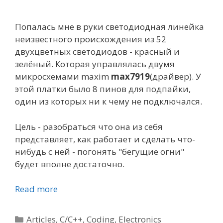
Попалась мне в руки светодиодная линейка
неизвестного происхождения из 52
двухцветных светодиодов - красный и
зелёный. Которая управлялась двумя
микросхемами maxim
max7919
(драйвер). У
этой платки было 8 пинов для подпайки,
один из которых ни к чему не подключался.
Цель - разобраться что она из себя
представляет, как работает и сделать что-
нибудь с ней - погонять "бегущие огни"
будет вполне достаточно.
Read more
Categories
Articles
,
C/C++
,
Coding
,
Electronics