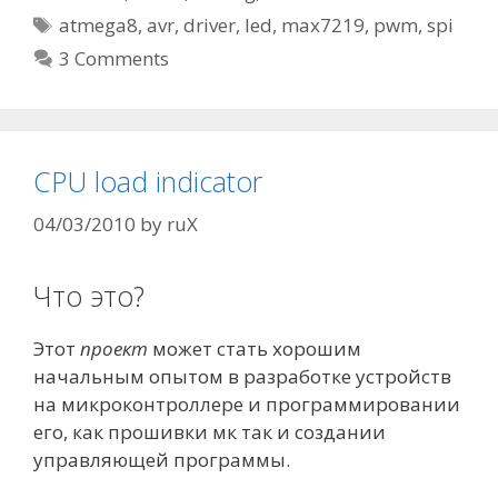
Tags
atmega8
,
avr
,
driver
,
led
,
max7219
,
pwm
,
spi
3 Comments
CPU load indicator
04/03/2010
by
ruX
Что это?
Этот
проект
может стать хорошим
начальным опытом в разработке устройств
на микроконтроллере и программировании
его, как прошивки мк так и создании
управляющей программы.