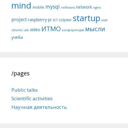
mind
mysql
network
mobile
netbeans
nginx
startup
project
raspberry pi
sctpiter
SCT
suse
ИТМО
мысли
video
ubuntu
usb
конференция
учёба
/pages
Public talks
Scientific activities
Научная деятельность