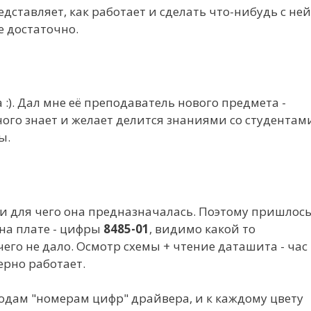
едставляет, как работает и сделать что-нибудь с ней
е достаточно.
 :). Дал мне её преподаватель нового предмета -
ого знает и
желает делится знаниями со студентам
ы.
 и для чего она предназначалась. Поэтому пришлос
на плате - цифры
8485-01
, видимо какой то
го не дало. Осмотр схемы + чтение даташита - час
ерно работает.
дам "номерам цифр" драйвера, и к каждому цвету