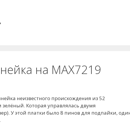
.
инейка на MAX7219
инейка неизвестного происхождения из 52
и зелёный. Которая управлялась двумя
ер). У этой платки было 8 пинов для подпайки, оди
.