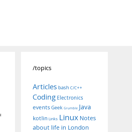
/topics
Articles
bash
C/C++
Coding
Electronics
Java
events
Geek
Grumble
н
Linux
Notes
kotlin
Links
about life in London