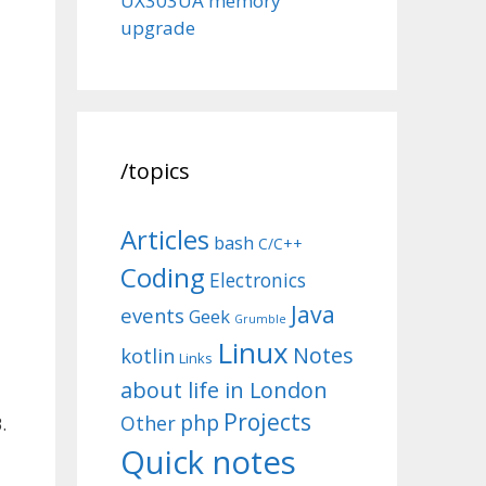
UX303UA memory
upgrade
/topics
Articles
bash
C/C++
Coding
Electronics
Java
events
Geek
Grumble
Linux
Notes
kotlin
Links
about life in London
Projects
php
Other
.
Quick notes