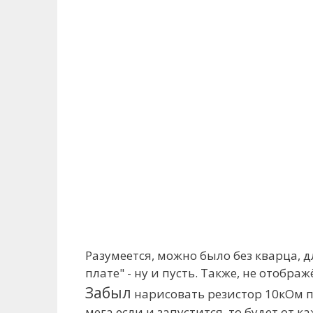
Разумеется, можно было без кварца, 
плате" - ну и пусть. Также, не отобра
Забыл
нарисовать резистор 10кОм
мега если и запустится, то будет от 