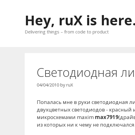
Skip
to
Hey, ruX is here
content
Delivering things – from code to product
Cветодиодная л
04/04/2010
by
ruX
Попалась мне в руки светодиодная л
двухцветных светодиодов - красный 
микросхемами maxim
max7919
(драйв
из которых ни к чему не подключался