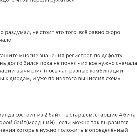
о раздумал, не стоит это того, всё равно скоро
мало.
даташите многие значения регистров по дефолту
нь долго бился пока не понял - их все нужно сначал
зации вычислил (посылая разные комбинации
 к диодам, и уже по из этого вычислил схему
нда состоит из 2 байт - в старшем: старшие 4 бита 
орой байт(младший) - если можно так выразится -
ачения которые нужно положить в определённый