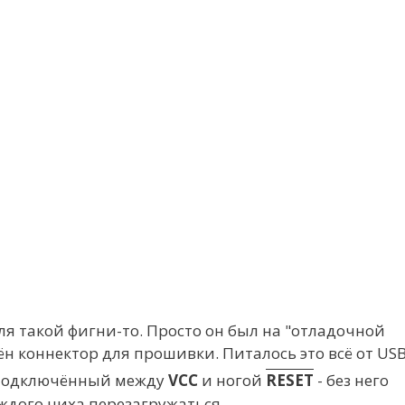
для такой фигни-то. Просто он был на "отладочной
жён коннектор для прошивки. Питалось это всё от USB
 подключённый между
VCC
и ногой
RESET
- без него
каждого чиха перезагружаться