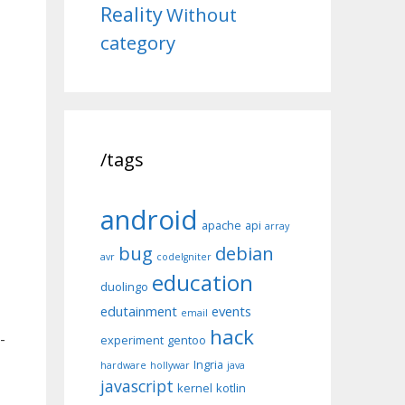
Reality
Without
category
/tags
а
android
apache
api
array
bug
debian
avr
codeIgniter
education
duolingo
edutainment
events
email
hack
-
experiment
gentoo
Ingria
hardware
hollywar
java
javascript
kernel
kotlin