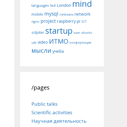
mind
London
languages
led
mysql
network
mobile
netbeans
project
raspberry pi
nginx
SCT
startup
sctpiter
suse
ubuntu
ИТМО
video
usb
конференция
мысли
учёба
/pages
Public talks
Scientific activities
Научная деятельность