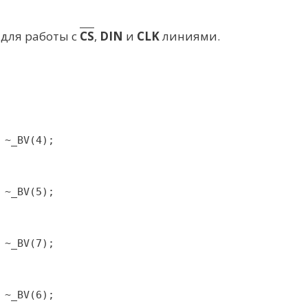
 для работы с
CS
,
DIN
и
CLK
линиями.
 ~_BV(4);
 ~_BV(5);
 ~_BV(7);
 ~_BV(6);