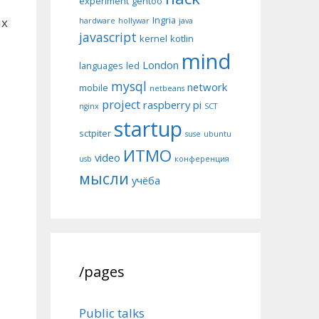
experiment
gentoo
Ingria
ых
hardware
hollywar
java
javascript
kernel
kotlin
mind
London
languages
led
mysql
network
mobile
netbeans
project
raspberry pi
nginx
SCT
startup
sctpiter
suse
ubuntu
ИТМО
video
usb
конференция
мысли
учёба
/pages
Public talks