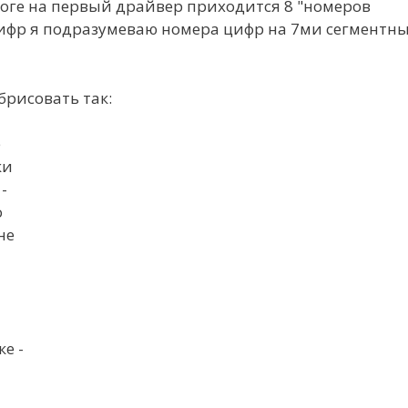
итоге на первый драйвер приходится 8 "номеров
 цифр я подразумеваю номера цифр на 7ми сегментн
брисовать так:
е
ки
-
о
не
е -