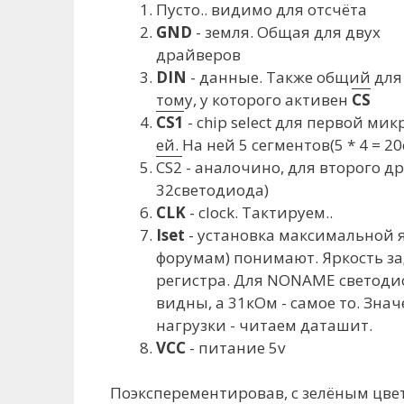
Пусто.. видимо для отсчёта
GND
- земля. Общая для двух
драйверов
DIN
- данные. Также общий для
тому, у которого активен
CS
CS1
- chip select для первой ми
ей. На ней 5 сегментов(5 * 4 = 
CS2
- аналочино, для второго др
32светодиода)
CLK
- clock. Тактируем..
Iset
- установка максимальной я
форумам) понимают. Яркость з
регистра. Для NONAME светодио
видны, а 31кОм - самое то. Зн
нагрузки - читаем даташит.
VCC
- питание 5v
Поэксперементировав, с зелёным цве