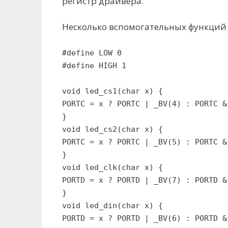
регистр драйвера.
Несколько вспомогательных функций
#define LOW 0
#define HIGH 1
void led_cs1(char x) {
PORTC = x ? PORTC | _BV(4) : PORTC &
}
void led_cs2(char x) {
PORTC = x ? PORTC | _BV(5) : PORTC &
}
void led_clk(char x) {
PORTD = x ? PORTD | _BV(7) : PORTD &
}
void led_din(char x) {
PORTD = x ? PORTD | _BV(6) : PORTD &