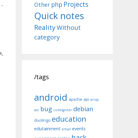
Projects
php
Other
 -
Quick notes
Reality
Without
category
и,
/tags
ь
android
apache
api
array
bug
debian
avr
codeIgniter
education
duolingo
edutainment
events
email
hack