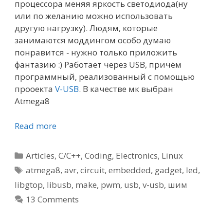
процессора меняя яркость светодиода(ну
или по желанию можно использовать
другую нагрузку). Людям, которые
занимаются моддингом особо думаю
понравится - нужно только приложить
фантазию :) Работает через USB, причём
программный, реализованный с помощью
прооекта
V-USB
. В качестве мк выбран
Atmega8
Read more
Categories
Articles
,
C/C++
,
Coding
,
Electronics
,
Linux
Tags
atmega8
,
avr
,
circuit
,
embedded
,
gadget
,
led
,
libgtop
,
libusb
,
make
,
pwm
,
usb
,
v-usb
,
шим
13 Comments