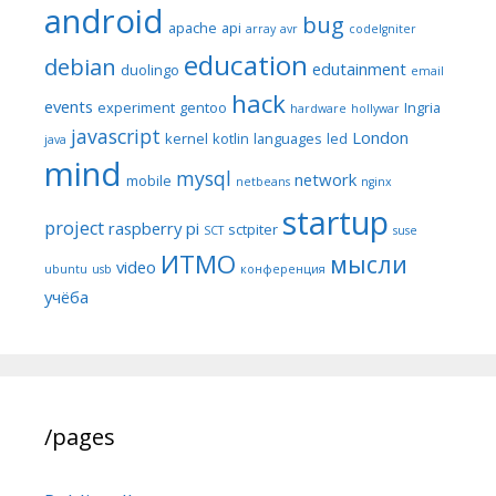
android
bug
apache
api
array
avr
codeIgniter
education
debian
edutainment
duolingo
email
hack
events
experiment
gentoo
Ingria
hardware
hollywar
javascript
London
kernel
kotlin
languages
led
java
mind
mysql
network
mobile
netbeans
nginx
startup
project
raspberry pi
sctpiter
SCT
suse
ИТМО
мысли
video
ubuntu
usb
конференция
учёба
/pages