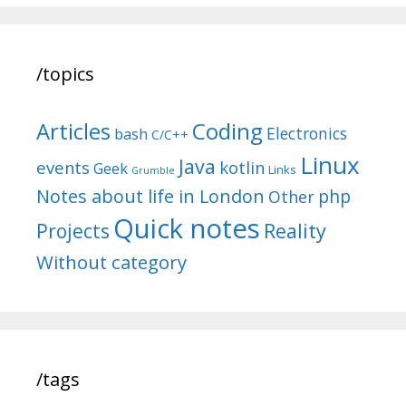
/topics
Articles
Coding
Electronics
bash
C/C++
Linux
Java
events
kotlin
Geek
Links
Grumble
Notes about life in London
php
Other
Quick notes
Reality
Projects
Without category
/tags