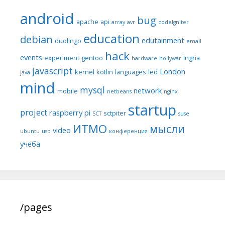
android
bug
apache
api
array
avr
codeIgniter
education
debian
edutainment
duolingo
email
hack
events
experiment
gentoo
Ingria
hardware
hollywar
javascript
London
kernel
kotlin
languages
led
java
mind
mysql
network
mobile
netbeans
nginx
startup
project
raspberry pi
sctpiter
SCT
suse
ИТМО
мысли
video
ubuntu
usb
конференция
учёба
/pages