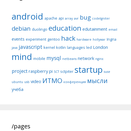
android
bug
apache
api
array
avr
codeIgniter
education
debian
edutainment
duolingo
email
hack
events
experiment
gentoo
Ingria
hardware
hollywar
javascript
London
kernel
kotlin
languages
led
java
mind
mysql
network
mobile
netbeans
nginx
startup
project
raspberry pi
sctpiter
SCT
suse
ИТМО
мысли
video
ubuntu
usb
конференция
учёба
/pages