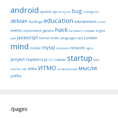
android
bug
apache
api
array
avr
codeIgniter
education
debian
edutainment
duolingo
email
hack
events
experiment
gentoo
Ingria
hardware
hollywar
javascript
London
kernel
kotlin
languages
led
java
mind
mysql
network
mobile
netbeans
nginx
startup
project
raspberry pi
sctpiter
SCT
suse
ИТМО
мысли
video
ubuntu
usb
конференция
учёба
/pages