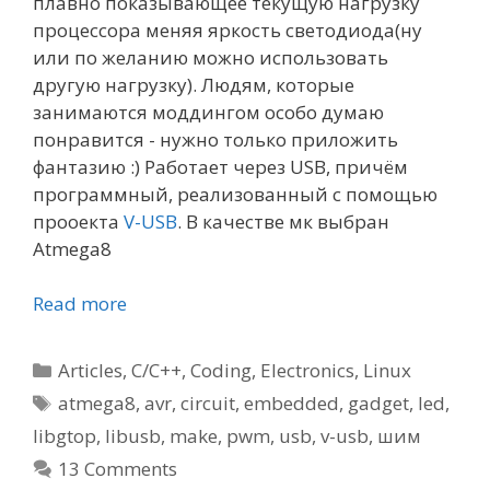
плавно показывающее текущую нагрузку
процессора меняя яркость светодиода(ну
или по желанию можно использовать
другую нагрузку). Людям, которые
занимаются моддингом особо думаю
понравится - нужно только приложить
фантазию :) Работает через USB, причём
программный, реализованный с помощью
прооекта
V-USB
. В качестве мк выбран
Atmega8
Read more
Categories
Articles
,
C/C++
,
Coding
,
Electronics
,
Linux
Tags
atmega8
,
avr
,
circuit
,
embedded
,
gadget
,
led
,
libgtop
,
libusb
,
make
,
pwm
,
usb
,
v-usb
,
шим
13 Comments