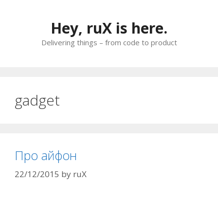
Skip
to
Hey, ruX is here.
content
Delivering things – from code to product
gadget
Про айфон
22/12/2015
by
ruX