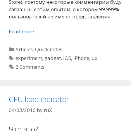
Store), поэтому некоторые комментарии буду
связанны с этим опытом, о котором 99.999%
пользователей не имеют представления
Read more
Categories
Articles
,
Quick notes
Tags
experiment
,
gadget
,
iOS
,
iPhone
,
ux
2 Comments
CPU load indicator
04/03/2010
by
ruX
Что это?