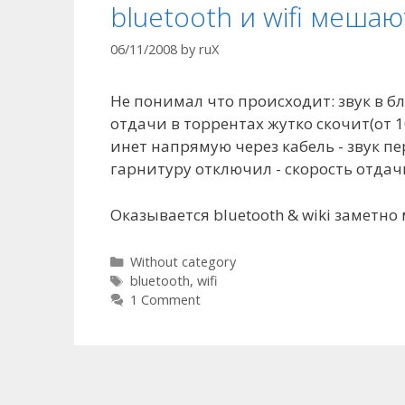
bluetooth и wifi мешаю
06/11/2008
by
ruX
Не понимал что происходит: звук в б
отдачи в торрентах жутко скочит(от 1
инет напрямую через кабель - звук п
гарнитуру отключил - скорость отдачи
Оказывается bluetooth & wiki заметно
Categories
Without category
Tags
bluetooth
,
wifi
1 Comment