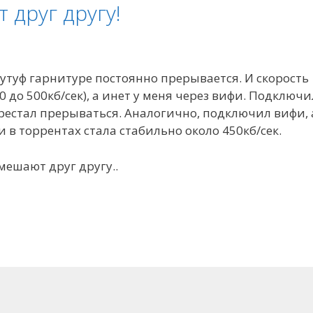
т друг другу!
лутуф гарнитуре постоянно прерывается. И скорость
0 до 500кб/сек), а инет у меня через вифи. Подключи
ерестал прерываться. Аналогично, подключил вифи, 
 в торрентах стала стабильно около 450кб/сек.
 мешают друг другу..