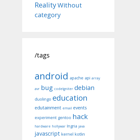
Reality
Without
category
/tags
android
apache
api
array
bug
debian
avr
codeIgniter
education
duolingo
edutainment
events
email
hack
experiment
gentoo
Ingria
hardware
hollywar
java
javascript
kernel
kotlin