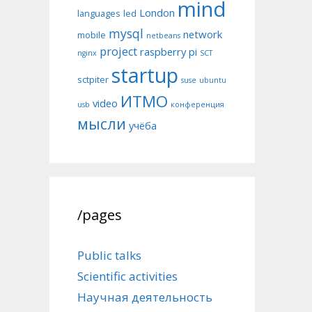
mind
London
languages
led
mysql
network
mobile
netbeans
project
raspberry pi
nginx
SCT
startup
sctpiter
suse
ubuntu
ИТМО
video
usb
конференция
мысли
учёба
/pages
Public talks
Scientific activities
Научная деятельность