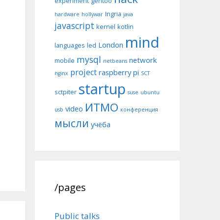
experiment
gentoo
Ingria
hardware
hollywar
java
javascript
kernel
kotlin
mind
London
languages
led
mysql
network
mobile
netbeans
project
raspberry pi
nginx
SCT
startup
sctpiter
suse
ubuntu
ИТМО
video
usb
конференция
мысли
учёба
/pages
Public talks