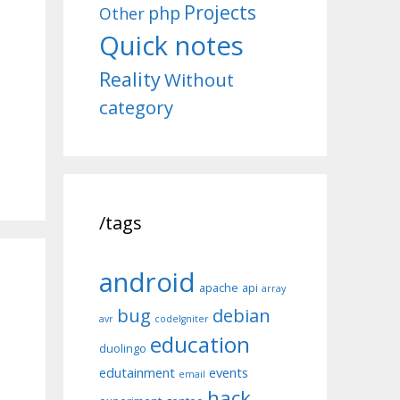
Projects
php
Other
Quick notes
Reality
Without
category
/tags
android
apache
api
array
bug
debian
avr
codeIgniter
education
duolingo
edutainment
events
email
hack