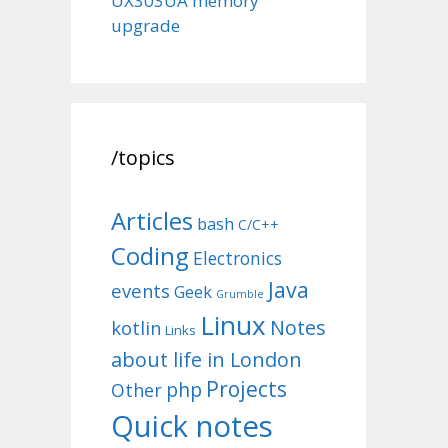
UX303UA memory
upgrade
/topics
Articles
bash
C/C++
Coding
Electronics
Java
events
Geek
Grumble
Linux
Notes
kotlin
Links
about life in London
Projects
php
Other
Quick notes