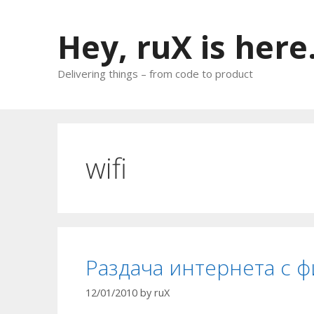
Skip
to
Hey, ruX is here
content
Delivering things – from code to product
wifi
Раздача интернета с ф
12/01/2010
by
ruX