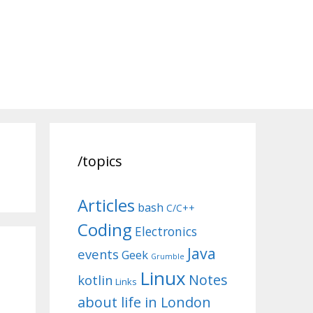
/topics
Articles
bash
C/C++
Coding
Electronics
Java
events
Geek
Grumble
Linux
Notes
kotlin
Links
about life in London