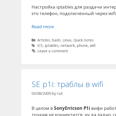
Настройка iptables для раздачи интер
это телефон, подключённый через wifi
Read more
Categories
Articles
,
bash
,
Linux
,
Quick notes
Tags
ICS
,
iptables
,
network
,
phone
,
wifi
Leave a comment
SE p1i: траблы в wifi
03/08/2009
by
ruX
В целом в
SonyErricson P1i
вифи работ
точкам не коннектится, ну да ладно, 