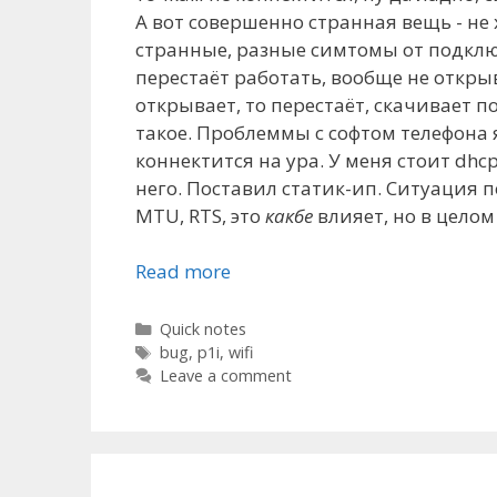
А вот совершенно странная вещь - не 
странные, разные симтомы от подкл
перестаёт работать, вообще не открыва
открывает, то перестаёт, скачивает 
такое. Проблеммы с софтом телефона 
коннектится на ура. У меня стоит dhcp
него. Поставил статик-ип. Ситуация 
MTU, RTS, это
какбе
влияет, но в целом 
Read more
Categories
Quick notes
Tags
bug
,
p1i
,
wifi
Leave a comment