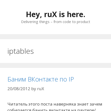
Skip
to
Hey, ruX is here.
content
Delivering things – from code to product
iptables
Баним ВКонтакте по IP
20/08/2012
by
ruX
Читатель этого поста наверняка знает зачем
собирается банить вконтакте на раутере/