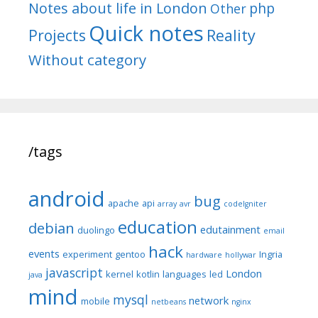
Notes about life in London
php
Other
Quick notes
Reality
Projects
Without category
/tags
android
bug
apache
api
array
avr
codeIgniter
education
debian
edutainment
duolingo
email
hack
events
experiment
gentoo
Ingria
hardware
hollywar
javascript
London
kernel
kotlin
languages
led
java
mind
mysql
network
mobile
netbeans
nginx