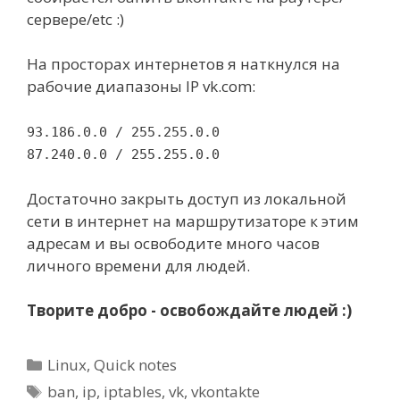
сервере/etc :)
На просторах интернетов я наткнулся на
рабочие диапазоны IP vk.com:
93.186.0.0 / 255.255.0.0
87.240.0.0 / 255.255.0.0
Достаточно закрыть доступ из локальной
сети в интернет на маршрутизаторе к этим
адресам и вы освободите много часов
личного времени для людей.
Творите добро - освобождайте людей :)
Categories
Linux
,
Quick notes
Tags
ban
,
ip
,
iptables
,
vk
,
vkontakte