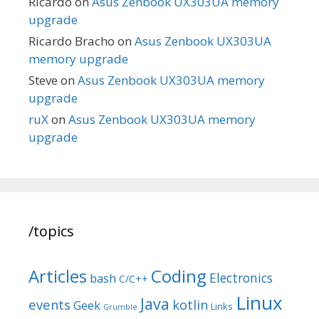
Ricardo
on
Asus Zenbook UX303UA memory
upgrade
Ricardo Bracho
on
Asus Zenbook UX303UA
memory upgrade
Steve
on
Asus Zenbook UX303UA memory
upgrade
ruX
on
Asus Zenbook UX303UA memory
upgrade
/topics
Articles
Coding
Electronics
bash
C/C++
Linux
Java
events
kotlin
Geek
Links
Grumble