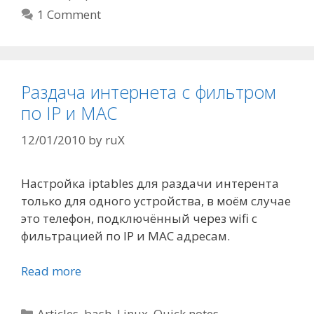
1 Comment
Раздача интернета с фильтром
по IP и MAC
12/01/2010
by
ruX
Настройка iptables для раздачи интерента
только для одного устройства, в моём случае
это телефон, подключённый через wifi с
фильтрацией по IP и MAC адресам.
Read more
Categories
Articles
,
bash
,
Linux
,
Quick notes