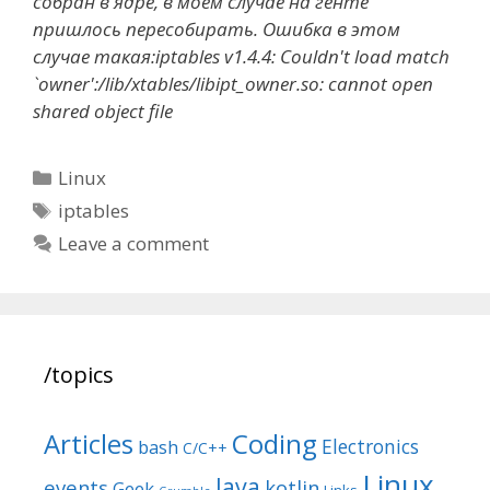
собран в ядре, в моём случае на генте
пришлось пересобирать. Ошибка в этом
случае такая:
iptables v1.4.4: Couldn't load match
`owner':/lib/xtables/libipt_owner.so: cannot open
shared object file
Categories
Linux
Tags
iptables
Leave a comment
/topics
Articles
Coding
Electronics
bash
C/C++
Linux
Java
events
kotlin
Geek
Links