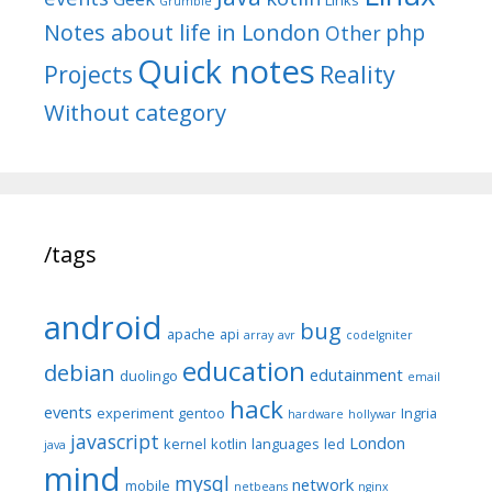
Grumble
Notes about life in London
php
Other
Quick notes
Reality
Projects
Without category
/tags
android
bug
apache
api
array
avr
codeIgniter
education
debian
edutainment
duolingo
email
hack
events
experiment
gentoo
Ingria
hardware
hollywar
javascript
London
kernel
kotlin
languages
led
java
mind
mysql
network
mobile
netbeans
nginx