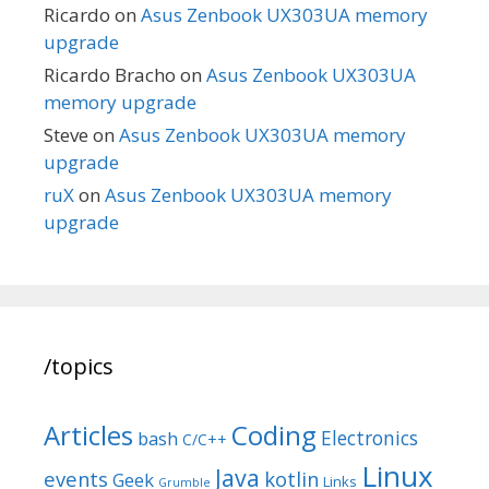
Ricardo
on
Asus Zenbook UX303UA memory
upgrade
Ricardo Bracho
on
Asus Zenbook UX303UA
memory upgrade
Steve
on
Asus Zenbook UX303UA memory
upgrade
ruX
on
Asus Zenbook UX303UA memory
upgrade
/topics
Articles
Coding
Electronics
bash
C/C++
Linux
Java
events
kotlin
Geek
Links
Grumble