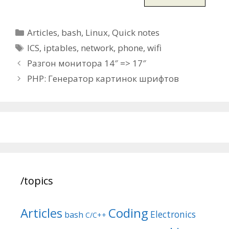
Categories
Articles
,
bash
,
Linux
,
Quick notes
Tags
ICS
,
iptables
,
network
,
phone
,
wifi
Post
Разгон монитора 14″ => 17″
navigation
PHP: Генератор картинок шрифтов
/topics
Articles
Coding
Electronics
bash
C/C++