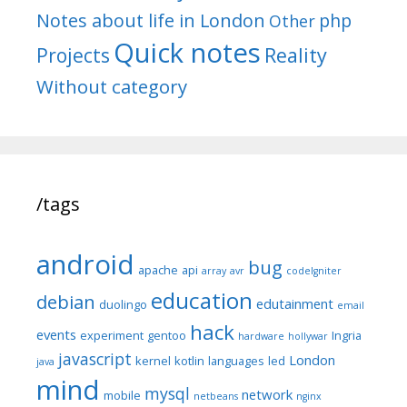
Notes about life in London
php
Other
Quick notes
Reality
Projects
Without category
/tags
android
bug
apache
api
array
avr
codeIgniter
education
debian
edutainment
duolingo
email
hack
events
experiment
gentoo
Ingria
hardware
hollywar
javascript
London
kernel
kotlin
languages
led
java
mind
mysql
network
mobile
netbeans
nginx