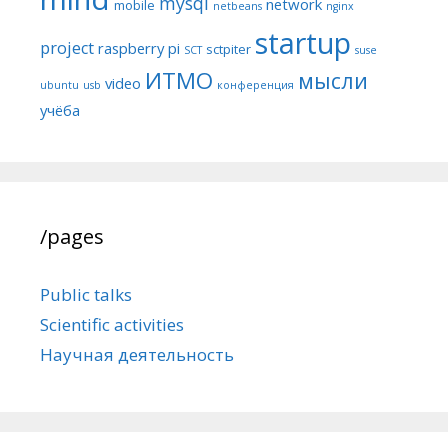
mysql
network
mobile
netbeans
nginx
startup
project
raspberry pi
sctpiter
SCT
suse
ИТМО
мысли
video
ubuntu
usb
конференция
учёба
/pages
Public talks
Scientific activities
Научная деятельность