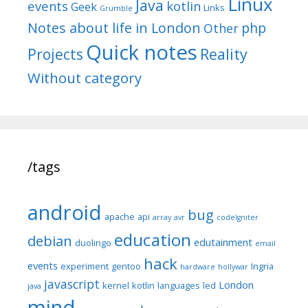
Linux
Java
events
kotlin
Geek
Links
Grumble
Notes about life in London
php
Other
Quick notes
Reality
Projects
Without category
/tags
android
bug
apache
api
array
avr
codeIgniter
education
debian
edutainment
duolingo
email
hack
events
experiment
gentoo
Ingria
hardware
hollywar
javascript
London
kernel
kotlin
languages
led
java
mind