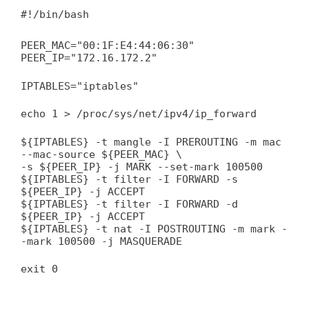
#!/bin/bash
PEER_MAC="00:1F:E4:44:06:30"
PEER_IP="172.16.172.2"
IPTABLES="iptables"
echo 1 > /proc/sys/net/ipv4/ip_forward
${IPTABLES} -t mangle -I PREROUTING -m mac
--mac-source ${PEER_MAC} \
-s ${PEER_IP} -j MARK --set-mark 100500
${IPTABLES} -t filter -I FORWARD -s
${PEER_IP} -j ACCEPT
${IPTABLES} -t filter -I FORWARD -d
${PEER_IP} -j ACCEPT
${IPTABLES} -t nat -I POSTROUTING -m mark -
-mark 100500 -j MASQUERADE
exit 0