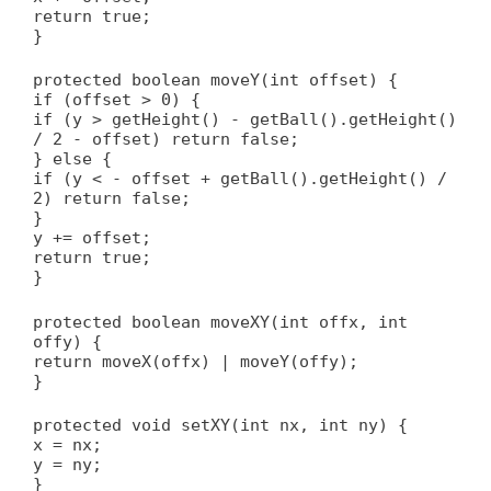
return true;
}
protected boolean moveY(int offset) {
if (offset > 0) {
if (y > getHeight() - getBall().getHeight()
/ 2 - offset) return false;
} else {
if (y < - offset + getBall().getHeight() /
2) return false;
}
y += offset;
return true;
}
protected boolean moveXY(int offx, int
offy) {
return moveX(offx) | moveY(offy);
}
protected void setXY(int nx, int ny) {
x = nx;
y = ny;
}