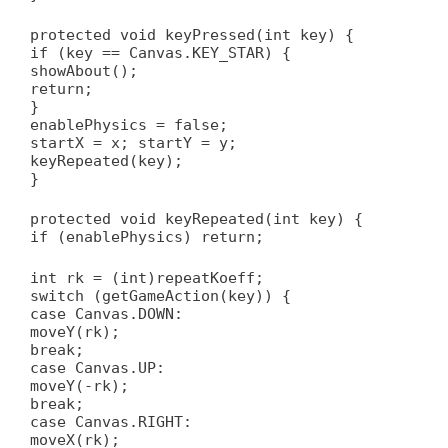
protected void keyPressed(int key) {
if (key == Canvas.KEY_STAR) {
showAbout();
return;
}
enablePhysics = false;
startX = x; startY = y;
keyRepeated(key);
}
protected void keyRepeated(int key) {
if (enablePhysics) return;
int rk = (int)repeatKoeff;
switch (getGameAction(key)) {
case Canvas.DOWN:
moveY(rk);
break;
case Canvas.UP:
moveY(-rk);
break;
case Canvas.RIGHT:
moveX(rk);