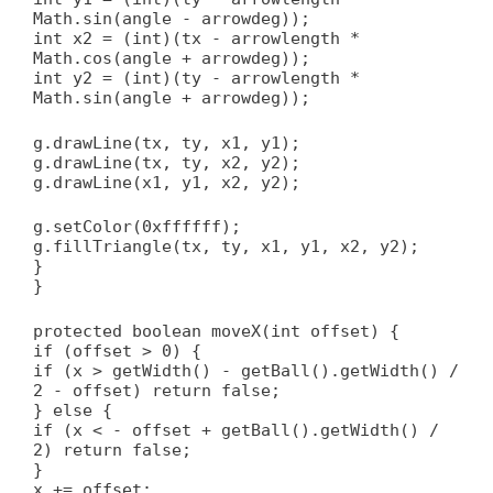
Math.sin(angle - arrowdeg));
int x2 = (int)(tx - arrowlength *
Math.cos(angle + arrowdeg));
int y2 = (int)(ty - arrowlength *
Math.sin(angle + arrowdeg));
g.drawLine(tx, ty, x1, y1);
g.drawLine(tx, ty, x2, y2);
g.drawLine(x1, y1, x2, y2);
g.setColor(0xffffff);
g.fillTriangle(tx, ty, x1, y1, x2, y2);
}
}
protected boolean moveX(int offset) {
if (offset > 0) {
if (x > getWidth() - getBall().getWidth() /
2 - offset) return false;
} else {
if (x < - offset + getBall().getWidth() /
2) return false;
}
x += offset;