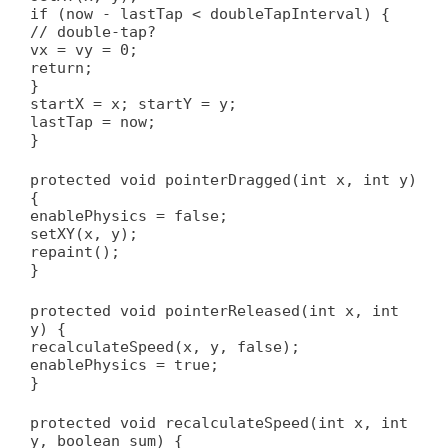
if (now - lastTap < doubleTapInterval) {
// double-tap?
vx = vy = 0;
return;
}
startX = x; startY = y;
lastTap = now;
}
protected void pointerDragged(int x, int y)
{
enablePhysics = false;
setXY(x, y);
repaint();
}
protected void pointerReleased(int x, int
y) {
recalculateSpeed(x, y, false);
enablePhysics = true;
}
protected void recalculateSpeed(int x, int
y, boolean sum) {