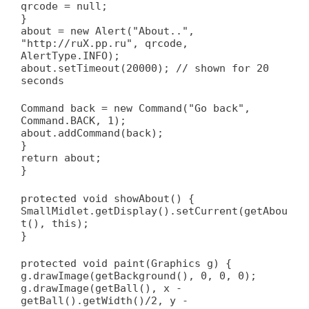
qrcode = null;
}
about = new Alert("About..",
"http://ruX.pp.ru", qrcode,
AlertType.INFO);
about.setTimeout(20000); // shown for 20
seconds
Command back = new Command("Go back",
Command.BACK, 1);
about.addCommand(back);
}
return about;
}
protected void showAbout() {
SmallMidlet.getDisplay().setCurrent(getAbou
t(), this);
}
protected void paint(Graphics g) {
g.drawImage(getBackground(), 0, 0, 0);
g.drawImage(getBall(), x -
getBall().getWidth()/2, y -