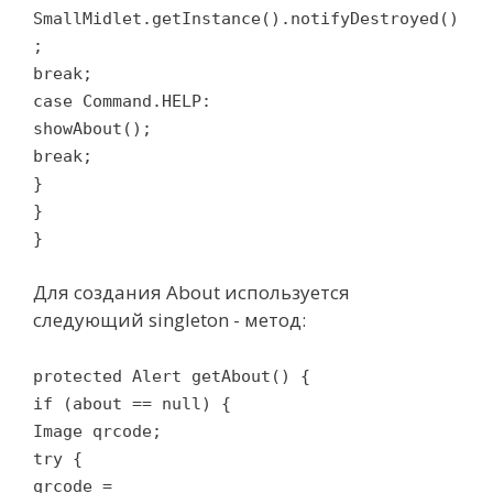
SmallMidlet.getInstance().notifyDestroyed()
;
break;
case Command.HELP:
showAbout();
break;
}
}
}
Для создания About используется
следующий singleton - метод:
protected Alert getAbout() {
if (about == null) {
Image qrcode;
try {
qrcode =