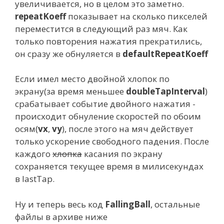
увеличивается, но в целом это заметно.
repeatKoeff
показывает на сколько пикселей
переместится в следующий раз мяч. Как
только повторения нажатия прекратились,
он сразу же обнуляется в
defaultRepeatKoeff
Если имел место двойной хлопок по
экрану(за время меньшее
doubleTapInterval
)
срабатывает событие двойного нажатия -
происходит обнуление скоростей по обоим
осям(
vx
,
vy
), после этого на мяч действует
только ускорение свободного падения. После
каждого
хлопка
касания по экрану
сохраняется текущее время в милисекундах
в lastTap.
Ну и теперь весь код
FallingBall
, остальные
файлы в архиве ниже