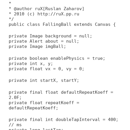
*
* @author ruX[Ruslan Zaharov]
* 2010 (c) http://ruX.pp.ru
*/
public class FallingBall extends Canvas {
private Image background = null;
private Alert about = null;
private Image imgBall;
private boolean enablePhysics = true;
private int x, y;
private float vx = 0, vy = 0;
private int startX, startY;
private final float defaultRepeatKoeff =
2.0F;
private float repeatKoeff =
defaultRepeatKoeff;
private final int doubleTapInterval = 400;
// ms