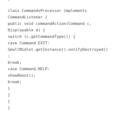
class CommandsProcessor implements
CommandListener {
public void commandAction(Command c,
Displayable d) {
switch (c.getCommandType()) {
case Command.EXIT:
SmallMidlet.getInstance().notifyDestroyed()
;
break;
case Command.HELP:
showAbout();
break;
}
}
}
}