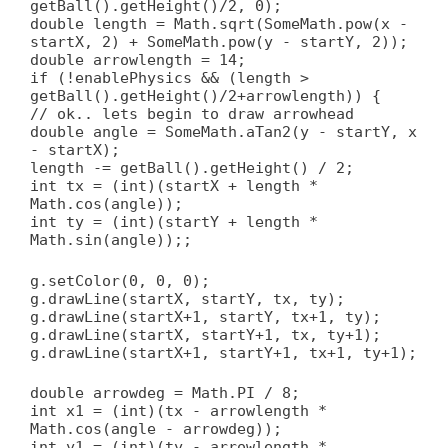
getBall().getHeight()/2, 0);
double length = Math.sqrt(SomeMath.pow(x -
startX, 2) + SomeMath.pow(y - startY, 2));
double arrowlength = 14;
if (!enablePhysics && (length >
getBall().getHeight()/2+arrowlength)) {
// ok.. lets begin to draw arrowhead
double angle = SomeMath.aTan2(y - startY, x
- startX);
length -= getBall().getHeight() / 2;
int tx = (int)(startX + length *
Math.cos(angle));
int ty = (int)(startY + length *
Math.sin(angle));;
g.setColor(0, 0, 0);
g.drawLine(startX, startY, tx, ty);
g.drawLine(startX+1, startY, tx+1, ty);
g.drawLine(startX, startY+1, tx, ty+1);
g.drawLine(startX+1, startY+1, tx+1, ty+1);
double arrowdeg = Math.PI / 8;
int x1 = (int)(tx - arrowlength *
Math.cos(angle - arrowdeg));
int y1 = (int)(ty - arrowlength *