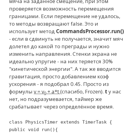
мяча на заданное смещение, при этом
проверяется возможность перемещения
границами. Если перемещение не удалось,
то методы возвращают false. Это и
использует метод
CommandsProcessor.run()
- если в сдвинуть не получается, значит мяч
долетел до какой то преграды и нужно
изменить направления. Стенки экрана не
идеально упругие - на них теряется 30%
"кинетической энергии". А так же вводится
гравитация, просто добавлением коэф
ускорения - я подобрал 0.45. Просто из
формулы
v = v
+ a*t
(спасибо, Frozen).
t
у нас
0
нет, но подразумевается, таймер же
срабатывает через определённое время.
class PhysicsTimer extends TimerTask {
public void run(){