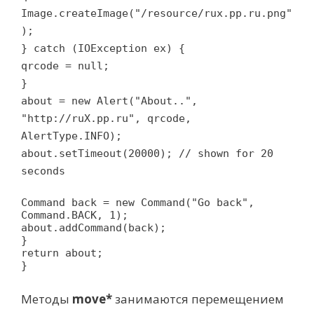
Image.createImage("/resource/rux.pp.ru.png"
);
} catch (IOException ex) {
qrcode = null;
}
about = new Alert("About..",
"http://ruX.pp.ru", qrcode,
AlertType.INFO);
about.setTimeout(20000); // shown for 20
seconds
Command back = new Command("Go back",
Command.BACK, 1);
about.addCommand(back);
}
return about;
}
Методы
move*
занимаются перемещением