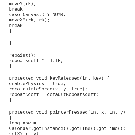
moveY(rk);
break;
case Canvas.KEY_NUM9:
moveXY(rk, rk);
break;
}
}
repaint();
repeatKoeff *= 1.1F;
}
protected void keyReleased(int key) {
enablePhysics = true;
recalculateSpeed(x, y, true);
repeatKoeff = defaultRepeatKoeff;
}
protected void pointerPressed(int x, int y)
{
long now =
Calendar.getInstance().getTime().getTime();
setXY(x, y);