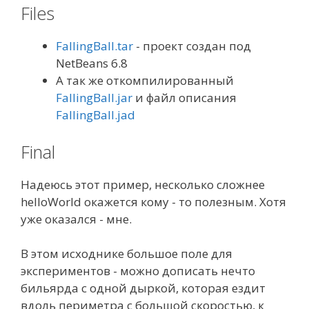
Files
FallingBall.tar
- проект создан под
NetBeans 6.8
А так же откомпилированный
FallingBall.jar
и файл описания
FallingBall.jad
Final
Надеюсь этот пример, несколько сложнее
helloWorld окажется кому - то полезным. Хотя
уже оказался - мне.
В этом исходнике большое поле для
экспериментов - можно дописать нечто
бильярда с одной дыркой, которая ездит
вдоль периметра с большой скоростью, к