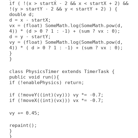
if ( !(x > startX - 2 && x < startX + 2) &&
!(y > startY - 2 && y < startY + 2) ) {
double d;
d = x - startX;
vx = (float) SomeMath.log(SomeMath.pow(d,
4)) * (d > 0 ? 1 : -1) + (sum ? vx : 0);
d = y - startY;
vy = (float) SomeMath.log(SomeMath.pow(d,
4)) * ( d > 0 ? 1 : -1) + (sum ? vx : 0);
}
}
class PhysicsTimer extends TimerTask {
public void run(){
if (!enablePhysics) return;
if (!moveY((int)(vy))) vy *= -0.7;
if (!moveX((int)(vx))) vx *= -0.7;
vy += 0.45;
repaint();
}
}