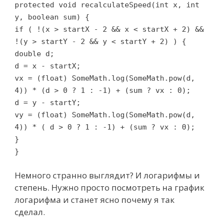
protected void recalculateSpeed(int x, int
y, boolean sum) {
if ( !(x > startX - 2 && x < startX + 2) &&
!(y > startY - 2 && y < startY + 2) ) {
double d;
d = x - startX;
vx = (float) SomeMath.log(SomeMath.pow(d,
4)) * (d > 0 ? 1 : -1) + (sum ? vx : 0);
d = y - startY;
vy = (float) SomeMath.log(SomeMath.pow(d,
4)) * ( d > 0 ? 1 : -1) + (sum ? vx : 0);
}
}
Немного странно выглядит? И логарифмы и
степень. Нужно просто посмотреть на график
логарифма и станет ясно почему я так
сделал.