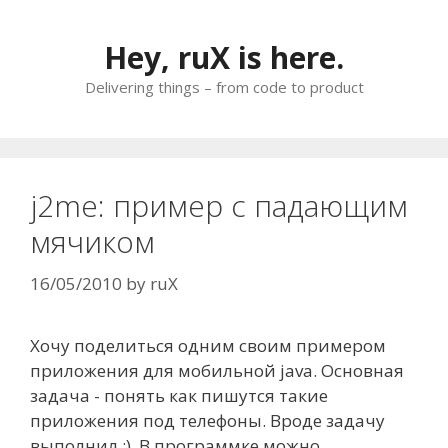
Skip
to
Hey, ruX is here.
content
Delivering things – from code to product
j2me: пример с падающим
мячиком
16/05/2010
by
ruX
Хочу поделиться одним своим примером
приложения для мобильной java. Основная
задача - понять как пишутся такие
приложения под телефоны. Вроде задачу
выполнил :). В программке можно