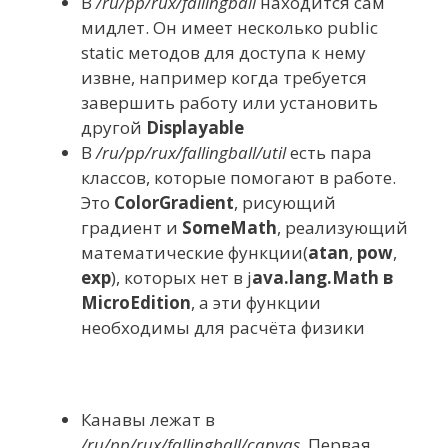
В
/ru/pp/rux/fallingball
находится сам
мидлет. Он имеет несколько public
static методов для доступа к нему
извне, например когда требуется
завершить работу или установить
другой
Displayable
В
/ru/pp/rux/fallingball/util
есть пара
классов, которые помогают в работе.
Это
ColorGradient
, рисующий
градиент и
SomeMath
, реализующий
математические функции(
atan
,
pow
,
exp
), которых нет в j
ava.lang.Math в
MicroEdition
, а эти функции
необходимы для расчёта физики
Канавы лежат в
/ru/pp/rux/fallingball/canvas
. Первая,