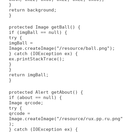
}
return background;
}
protected Image getBall() {
if (imgBall == null) {
try {
imgBall =
Image.createImage("/resource/ball.png");
} catch (IOException ex) {
ex.printStackTrace();
}
}
return imgBall;
}
protected Alert getAbout() {
if (about == null) {
Image qrcode;
try {
qrcode =
Image.createImage("/resource/rux.pp.ru.png"
);
} catch (IOException ex) {