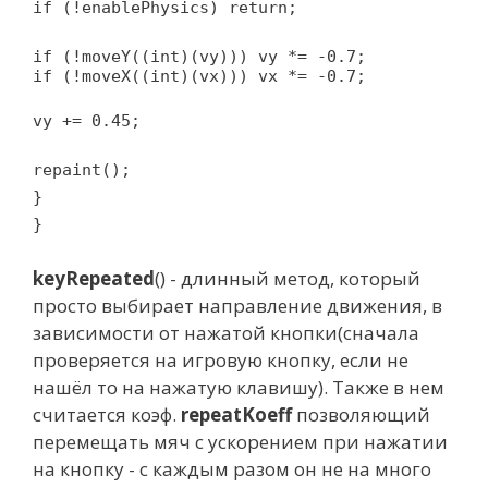
if (!enablePhysics) return;
if (!moveY((int)(vy))) vy *= -0.7;
if (!moveX((int)(vx))) vx *= -0.7;
vy += 0.45;
repaint();
}
}
keyRepeated
() - длинный метод, который
просто выбирает направление движения, в
зависимости от нажатой кнопки(сначала
проверяется на игровую кнопку, если не
нашёл то на нажатую клавишу). Также в нем
считается коэф.
repeatKoeff
позволяющий
перемещать мяч с ускорением при нажатии
на кнопку - с каждым разом он не на много