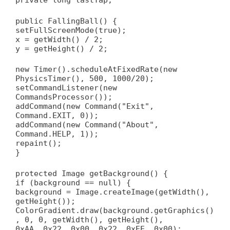
private long lastTap;
public FallingBall() {
setFullScreenMode(true);
x = getWidth() / 2;
y = getHeight() / 2;
new Timer().scheduleAtFixedRate(new
PhysicsTimer(), 500, 1000/20);
setCommandListener(new
CommandsProcessor());
addCommand(new Command("Exit",
Command.EXIT, 0));
addCommand(new Command("About",
Command.HELP, 1));
repaint();
}
protected Image getBackground() {
if (background == null) {
background = Image.createImage(getWidth(),
getHeight());
ColorGradient.draw(background.getGraphics()
, 0, 0, getWidth(), getHeight(),
0xAA, 0x22, 0x00, 0x22, 0xEE, 0x00);