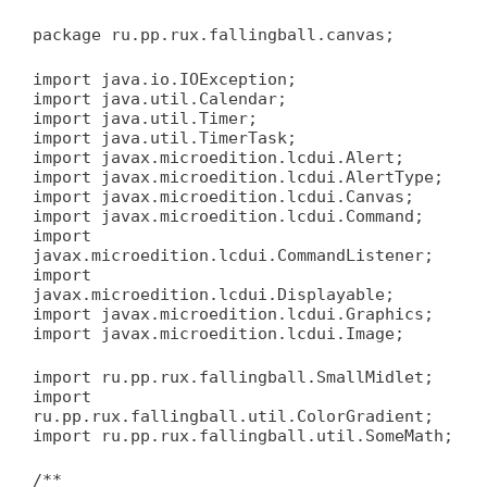
package ru.pp.rux.fallingball.canvas;
import java.io.IOException;
import java.util.Calendar;
import java.util.Timer;
import java.util.TimerTask;
import javax.microedition.lcdui.Alert;
import javax.microedition.lcdui.AlertType;
import javax.microedition.lcdui.Canvas;
import javax.microedition.lcdui.Command;
import
javax.microedition.lcdui.CommandListener;
import
javax.microedition.lcdui.Displayable;
import javax.microedition.lcdui.Graphics;
import javax.microedition.lcdui.Image;
import ru.pp.rux.fallingball.SmallMidlet;
import
ru.pp.rux.fallingball.util.ColorGradient;
import ru.pp.rux.fallingball.util.SomeMath;
/**