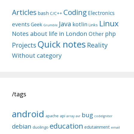
Articles
Coding
Electronics
bash
C/C++
Linux
Java
events
kotlin
Geek
Links
Grumble
Notes about life in London
php
Other
Quick notes
Reality
Projects
Without category
/tags
android
bug
apache
api
array
avr
codeIgniter
education
debian
edutainment
duolingo
email