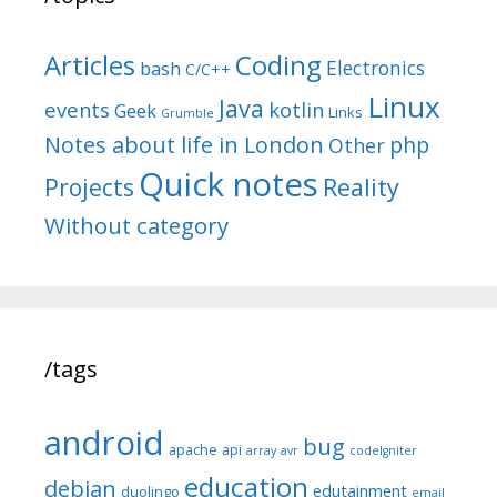
Articles
Coding
Electronics
bash
C/C++
Linux
Java
events
kotlin
Geek
Links
Grumble
Notes about life in London
php
Other
Quick notes
Reality
Projects
Without category
/tags
android
bug
apache
api
array
avr
codeIgniter
education
debian
edutainment
duolingo
email