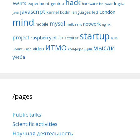
hack
events
experiment
gentoo
Ingria
hardware
hollywar
javascript
London
kernel
kotlin
languages
led
java
mind
mysql
network
mobile
netbeans
nginx
startup
project
raspberry pi
sctpiter
SCT
suse
ИТМО
мысли
video
ubuntu
usb
конференция
учёба
/pages
Public talks
Scientific activities
Научная деятельность