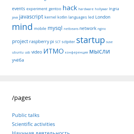
hack
events
experiment
gentoo
Ingria
hardware
hollywar
javascript
London
kernel
kotlin
languages
led
java
mind
mysql
network
mobile
netbeans
nginx
startup
project
raspberry pi
sctpiter
SCT
suse
ИТМО
мысли
video
ubuntu
usb
конференция
учёба
/pages
Public talks
Scientific activities
Научная деятельность