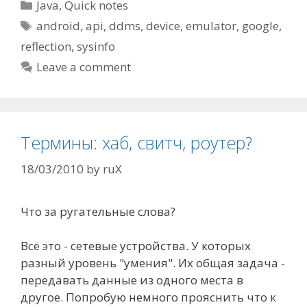
Categories
Java
,
Quick notes
Tags
android
,
api
,
ddms
,
device
,
emulator
,
google
,
reflection
,
sysinfo
Leave a comment
Термины: хаб, свитч, роутер?
18/03/2010
by
ruX
Что за ругательные слова?
Всё это - сетевые устройства. У которых
разный уровень "умения". Их общая задача -
передавать данные из одного места в
другое. Попробую немного прояснить что к