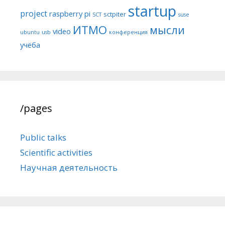
startup
project
raspberry pi
sctpiter
SCT
suse
ИТМО
мысли
video
ubuntu
usb
конференция
учёба
/pages
Public talks
Scientific activities
Научная деятельность