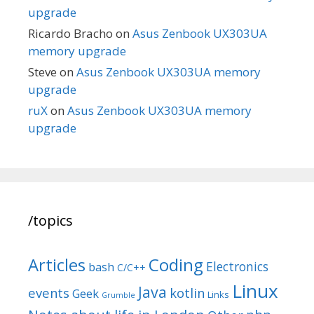
upgrade
Ricardo Bracho
on
Asus Zenbook UX303UA
memory upgrade
Steve
on
Asus Zenbook UX303UA memory
upgrade
ruX
on
Asus Zenbook UX303UA memory
upgrade
/topics
Articles
Coding
Electronics
bash
C/C++
Linux
Java
events
kotlin
Geek
Links
Grumble