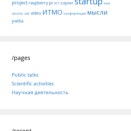
startup
project
raspberry pi
sctpiter
SCT
suse
ИТМО
мысли
video
ubuntu
usb
конференция
учёба
/pages
Public talks
Scientific activities
Научная деятельность
/recent