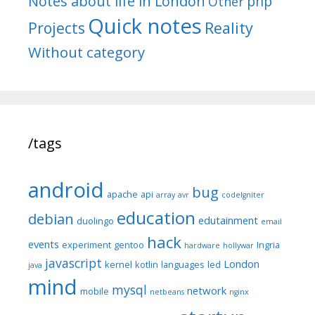
Notes about life in London
php
Other
Quick notes
Reality
Projects
Without category
/tags
android
bug
apache
api
array
avr
codeIgniter
education
debian
edutainment
duolingo
email
hack
events
experiment
gentoo
Ingria
hardware
hollywar
javascript
London
kernel
kotlin
languages
led
java
mind
mysql
network
mobile
netbeans
nginx