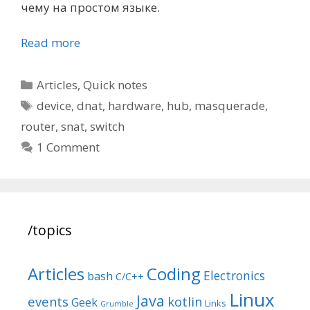
чему на простом языке.
Read more
Categories
Articles
,
Quick notes
Tags
device
,
dnat
,
hardware
,
hub
,
masquerade
,
router
,
snat
,
switch
1 Comment
/topics
Articles
Coding
Electronics
bash
C/C++
Linux
Java
events
kotlin
Geek
Links
Grumble