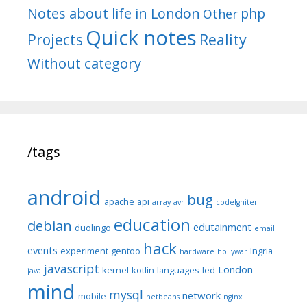
Notes about life in London
php
Other
Quick notes
Reality
Projects
Without category
/tags
android
bug
apache
api
array
avr
codeIgniter
education
debian
edutainment
duolingo
email
hack
events
experiment
gentoo
Ingria
hardware
hollywar
javascript
London
kernel
kotlin
languages
led
java
mind
mysql
network
mobile
netbeans
nginx