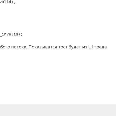
valid),
_invalid);
го потока. Показыватся тост будет из UI треда