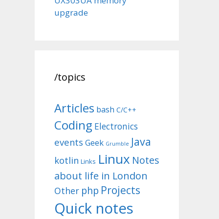
UX303UA memory
upgrade
/topics
Articles
bash
C/C++
Coding
Electronics
Java
events
Geek
Grumble
Linux
Notes
kotlin
Links
about life in London
Projects
php
Other
Quick notes