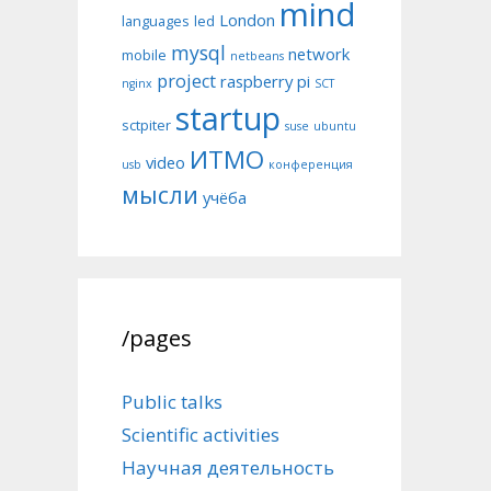
mind
London
languages
led
mysql
network
mobile
netbeans
project
raspberry pi
nginx
SCT
startup
sctpiter
suse
ubuntu
ИТМО
video
usb
конференция
мысли
учёба
/pages
Public talks
Scientific activities
Научная деятельность