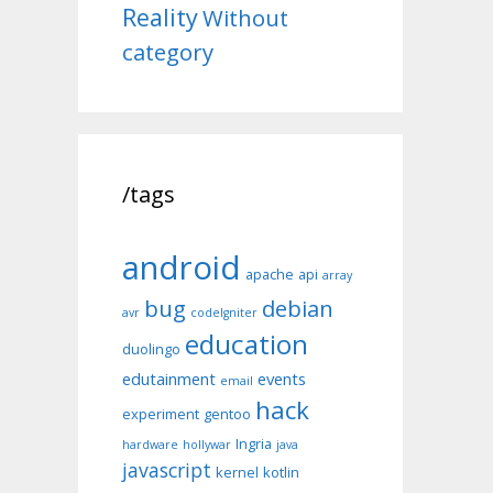
Reality
Without
category
/tags
android
apache
api
array
bug
debian
avr
codeIgniter
education
duolingo
edutainment
events
email
hack
experiment
gentoo
Ingria
hardware
hollywar
java
javascript
kernel
kotlin