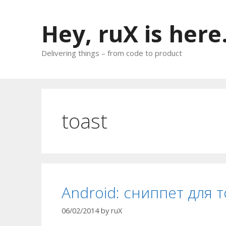
Skip
to
Hey, ruX is here
content
Delivering things – from code to product
toast
Android: сниппет для 
06/02/2014
by
ruX