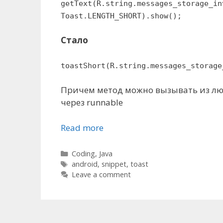
getText(R.string.messages_storage_in
Toast.LENGTH_SHORT).show();
Стало
toastShort(R.string.messages_storage
Причем метод можно вызывать из любо
через runnable
Read more
Categories
Coding
,
Java
Tags
android
,
snippet
,
toast
Leave a comment