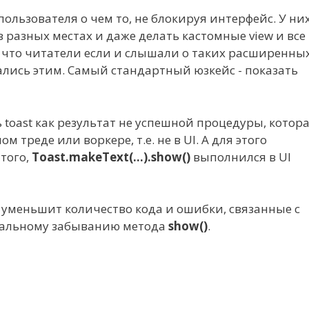
ользователя о чем то, не блокируя интерфейс. У ни
 разных местах и даже делать кастомные view и все
ен, что читатели если и слышали о таких расширенны
ались этим. Самый стандартный юзкейс - показать
 toast как результат не успешной процедуры, котор
 треде или воркере, т.е. не в UI. А для этого
того,
Toast.makeText(...).show()
выполнился в UI
 уменьшит количество кода и ошибки, связанные с
анальному забыванию метода
show()
.