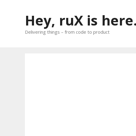
Skip
to
Hey, ruX is here
content
Delivering things – from code to product