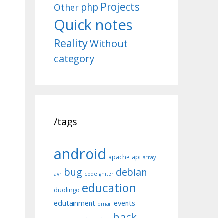
Projects
php
Other
Quick notes
Reality
Without
category
/tags
android
apache
api
array
bug
debian
avr
codeIgniter
education
duolingo
edutainment
events
email
hack