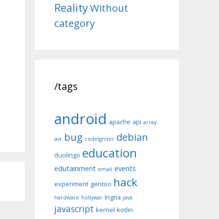
Reality
Without
category
/tags
android
apache
api
array
bug
debian
avr
codeIgniter
education
duolingo
edutainment
events
email
hack
experiment
gentoo
Ingria
hardware
hollywar
java
javascript
kernel
kotlin