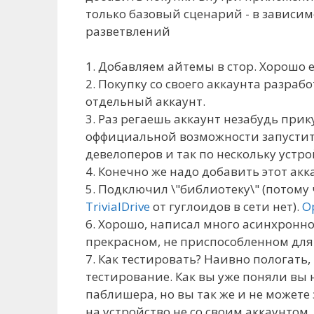
только базовый сценарий - в зависи
разветвлений
1. Добавляем айтемы в стор. Хорошо е
2. Покупку со своего аккаунта разраб
отдельный аккаунт.
3. Раз регаешь аккаунт незабудь прик
оффициальной возможности запустит
девелоперов и так по нескольку устро
4. Конечно же надо добавить этот акк
5. Подключил \"библиотеку\" (потом
TrivialDrive
от гуглоидов в сети нет).
O
6. Хорошо, написал много асинхронно
прекрасном, не приспособленном для э
7. Как тестировать? Наивно пологать,
тестирование. Как вы уже поняли вы 
паблишера, но вы так же и не может
на устройство не со своим аккаунтом,