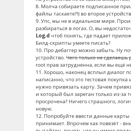
8. Молча собираете подписанное прил
файлы таскаете?!) во второе устройств
9. Упс, мы не в идеальном мире. Прои
разбираться в логах. О, вы недостат
Log.d
чтоб понять, где падает приложе
Билд-скрипты умеете писать?
10. Про дебаггер можно забыть. Ну п
устройство.
Чего только не сделаеш
root прав затрудненна, если вы ещё н
11. Хорошо, наконец всплыл диалог п
написанно, что это тестовая покупка и
нужно привязать карту. Зачем привяз
и который был зареган только из-за то
просрочена? Ничего страшного, логич
новую.
12. Попробуйте ввести данные карты 
принимает. Впрочем как повезёт - в
пытайтесь понять что он имеет ввиду