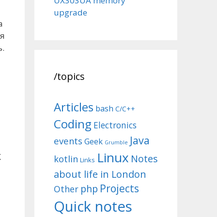
UX303UA memory
upgrade
а
ся
.
/topics
Articles
bash
C/C++
Coding
Electronics
Java
events
Geek
Grumble
Linux
X
Notes
kotlin
Links
about life in London
Projects
php
Other
Quick notes