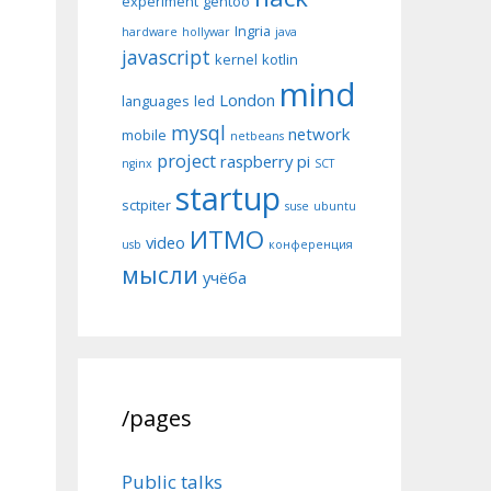
experiment
gentoo
Ingria
hardware
hollywar
java
javascript
kernel
kotlin
mind
London
languages
led
mysql
network
mobile
netbeans
project
raspberry pi
nginx
SCT
startup
sctpiter
suse
ubuntu
ИТМО
video
usb
конференция
мысли
учёба
/pages
Public talks