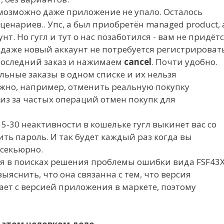
омозможно даже приложение не упало. Осталось
ценариев.. Упс, а был приобретён managed product, 
нт. Но гугл и тут о нас позаботился - вам не придёт
, даже новый аккаунт не потребуется регистрировать
оследний заказ и нажимаем
cancel
. Почти удобно.
льные заказы в одном списке и их нельзя
ожно, например, отменить реальную покупку
 из за частых операций отмен покупк для
 15-30 неактивности в кошельке гугл выкинет вас со
ить пароль. И так будет каждый раз когда вы
 секьюрно.
 дня в поисках решения проблемы ошибки вида FSF43
выяснить, что она связанна с тем, что версия
ет с версией приложения в маркете, поэтому