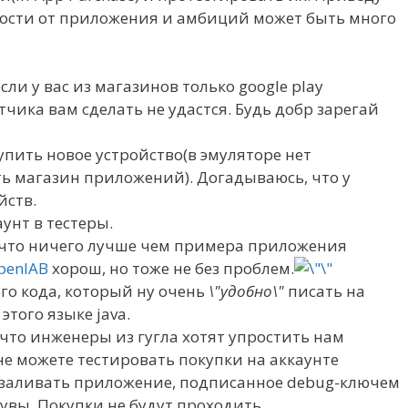
мости от приложения и амбиций может быть много
сли у вас из магазинов только google play
отчика вам сделать не удастся. Будь добр зарегай
упить новое устройство(в эмуляторе нет
ь магазин приложений). Догадываюсь, что у
йств.
аунт в тестеры.
у что ничего лучше чем примера приложения
penIAB
хорош, но тоже не без проблем.
го кода, который ну очень
\"удобно\"
писать на
того языке java.
 что инженеры из гугла хотят упростить нам
не можете тестировать покупки на аккаунте
е заливать приложение, подписанное debug-ключем
 увы. Покупки не будут проходить.