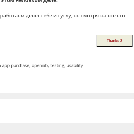
 этом неловком деле.
аботаем денег себе и гуглу, не смотря на все его
n app purchase
,
openiab
,
testing
,
usability