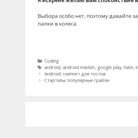
Я искрене желаю вам спокойствие в
Выбора особо нет, поэтому давайте зар
палки в колеса.
Categories
Coding
Tags
android
,
android market
,
google play
,
hate
,
i
Post
Android: сниппет для тостов
navigation
Стартапы: популярные грабли