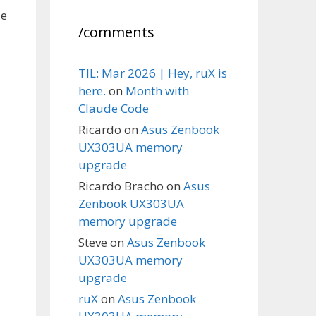
не
/comments
TIL: Mar 2026 | Hey, ruX is
here.
on
Month with
Claude Code
Ricardo
on
Asus Zenbook
UX303UA memory
upgrade
Ricardo Bracho
on
Asus
Zenbook UX303UA
memory upgrade
Steve
on
Asus Zenbook
UX303UA memory
upgrade
ruX
on
Asus Zenbook