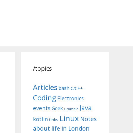
/topics
Articles
bash
C/C++
Coding
Electronics
Java
events
Geek
Grumble
Linux
Notes
kotlin
Links
about life in London