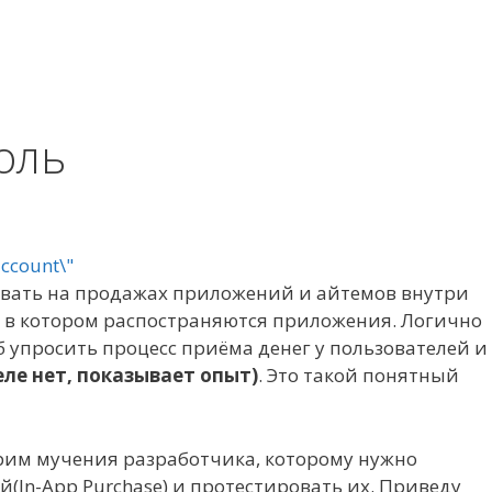
боль
тывать на продажах приложений и айтемов внутри
н в котором распостраняются приложения. Логично
об упросить процесс приёма денег у пользователей и
еле нет, показывает опыт)
. Это такой понятный
трим мучения разработчика, которому нужно
(In-App Purchase) и протестировать их. Приведу