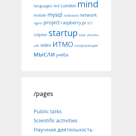
mind
London
languages
led
mysql
network
mobile
netbeans
project
raspberry pi
nginx
SCT
startup
sctpiter
suse
ubuntu
ИТМО
video
usb
конференция
мысли
учёба
/pages
Public talks
Scientific activities
Научная деятельность