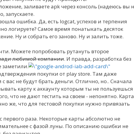
ожение, заливаете apk через консоль (надеюсь вы 
о, запускаете.
зошла ошибка. Да, есть logcat, успехов и терпения
очно логируете? Самое время понатыкать десяток
ние. Ну и собрать его заново. Ну и залить тоже.
очти. Можете попробовать рутануть второе
ь ради любимой компании
. И правда, разработка без
е заметили.
одтверждения покупки от play store. Там даже
 с вас не будут брать деньги. Отлично, но.. Сначала
ывать карту к аккаунту которым ты не пользуешься
го, что не дают тестить на своем - непонятно. Карта
но же, что для тестовой покупки нужно привязать
с первого раза. Некоторые карты абсолютно не
нимательнее с фазой луны. По описанию ошибки не
, без вариантов.