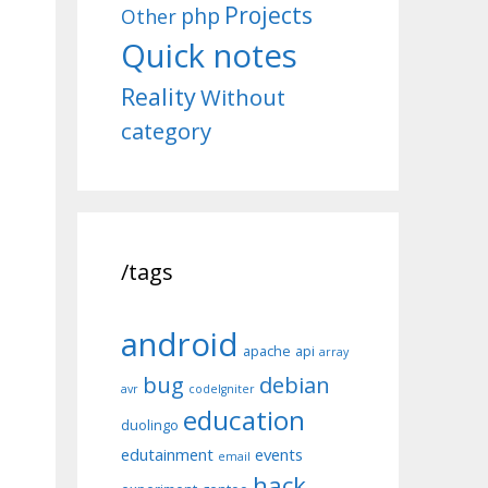
Projects
php
Other
Quick notes
Reality
Without
category
/tags
android
apache
api
array
bug
debian
avr
codeIgniter
education
duolingo
edutainment
events
email
hack