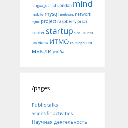
mind
London
languages
led
mysql
network
mobile
netbeans
project
raspberry pi
nginx
SCT
startup
sctpiter
suse
ubuntu
ИТМО
video
usb
конференция
мысли
учёба
/pages
Public talks
Scientific activities
Научная деятельность