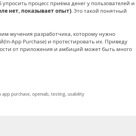
об упросить процесс приёма денег у пользователей и
еле нет, показывает опыт)
. Это такой понятный
трим мучения разработчика, которому нужно
(In-App Purchase) и протестировать их. Приведу
мости от приложения и амбиций может быть много
n app purchase
,
openiab
,
testing
,
usability