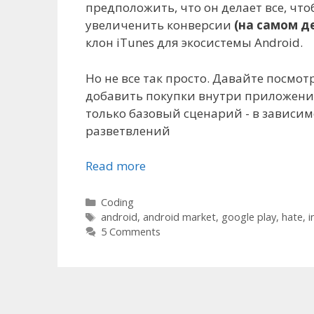
предположить, что он делает все, чт
увеличенить конверсии
(на самом д
клон iTunes для экосистемы Android.
Но не все так просто. Давайте посмо
добавить покупки внутри приложений
только базовый сценарий - в зависи
разветвлений
Read more
Categories
Coding
Tags
android
,
android market
,
google play
,
hate
,
i
5 Comments