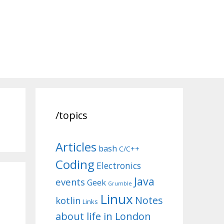
/topics
Articles
bash
C/C++
Coding
Electronics
Java
events
Geek
Grumble
Linux
Notes
kotlin
Links
about life in London