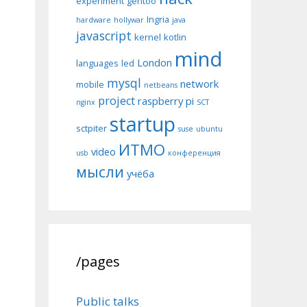
experiment
gentoo
Ingria
hardware
hollywar
java
javascript
kernel
kotlin
mind
London
languages
led
mysql
network
mobile
netbeans
project
raspberry pi
nginx
SCT
startup
sctpiter
suse
ubuntu
ИТМО
video
usb
конференция
мысли
учёба
/pages
Public talks