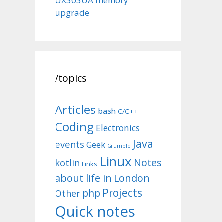
UX303UA memory
upgrade
/topics
Articles
bash
C/C++
Coding
Electronics
Java
events
Geek
Grumble
Linux
Notes
kotlin
Links
about life in London
Projects
php
Other
Quick notes