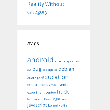
Reality
Without
category
/tags
android
apache
api
array
bug
debian
avr
codeIgniter
education
duolingo
edutainment
events
email
hack
experiment
gentoo
Ingria
hardware
hollywar
java
javascript
kernel
kotlin