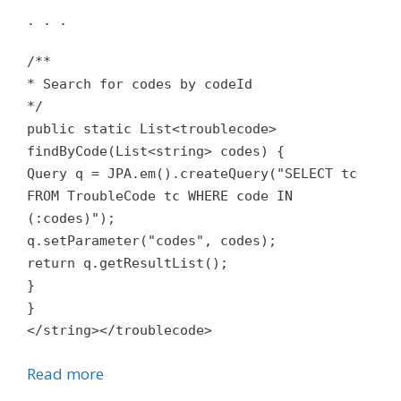
. . .
/**
* Search for codes by codeId
*/
public static List<troublecode>
findByCode(List<string> codes) {
Query q = JPA.em().createQuery("SELECT tc
FROM TroubleCode tc WHERE code IN
(:codes)");
q.setParameter("codes", codes);
return q.getResultList();
}
}
</string></troublecode>
Read more