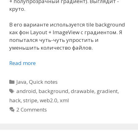
+ полупрозрачный градиент). Выглядит -
круто.
В его варианте используется tile background
как фон Layout + ImageView с градиентом. Я
попытался чуть-чуть упростить и
уменьшить количество файлов.
Read more
Categories
Java
,
Quick notes
Tags
android
,
background
,
drawable
,
gradient
,
hack
,
stripe
,
web2.0
,
xml
2 Comments