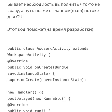
Бывает необходиость выполнить что-то не
сразу, а чуть позже в главном(main) потоке
для GUI
Этот код поможет(на время разработки)
public class AwesomeActivity extends
WorkspaceActivity {
@Override
public void onCreate(Bundle
savedInstanceState) {
super.onCreate(savedInstanceState);
. . .
new Handler() {{
postDelayed(new Runnable() {
@Override
public void run() {