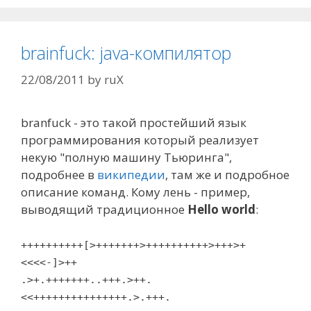
brainfuck: java-компилятор
22/08/2011
by
ruX
branfuck - это такой простейший язык
программирования который реализует
некую "полную машину Тьюринга",
подробнее в
википедии
, там же и подробное
описание команд. Кому лень - пример,
выводящий традиционное
Hello world
:
++++++++++[>+++++++>++++++++++>+++>+
<<<<-]>++
.>+.+++++++..+++.>++.
<<+++++++++++++++.>.+++.