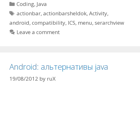
Categories
Coding
,
Java
Tags
actionbar
,
actionbarsheldok
,
Activity
,
android
,
compatibility
,
ICS
,
menu
,
serarchview
Leave a comment
Android: альтернативы java
19/08/2012
by
ruX