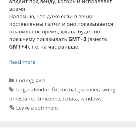
апдейт под венду, который исправляет
время.
Напомню, что даже если в венде
поставленны патчи и оно показывается
правильное время, джава будет по-
прежнему показывать
GMT+3
(вместо
GMT+4
), т.е. на час раньше.
Read more
Categories
Coding
,
Java
Tags
bug
,
calendar
,
fix
,
format
,
jspinner
,
swing
,
timestamp
,
timezone
,
tzdata
,
windows
Leave a comment