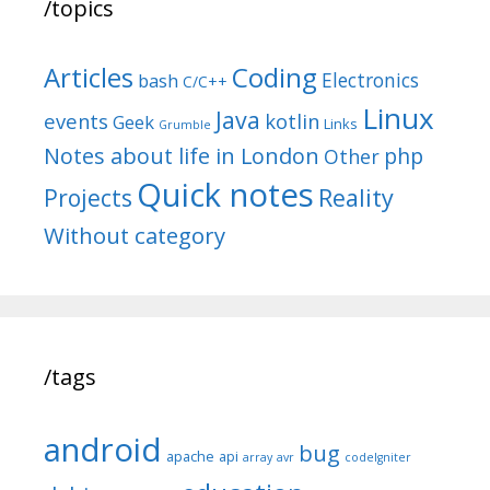
/topics
Articles
Coding
Electronics
bash
C/C++
Linux
Java
events
kotlin
Geek
Links
Grumble
Notes about life in London
php
Other
Quick notes
Reality
Projects
Without category
/tags
android
bug
apache
api
array
avr
codeIgniter