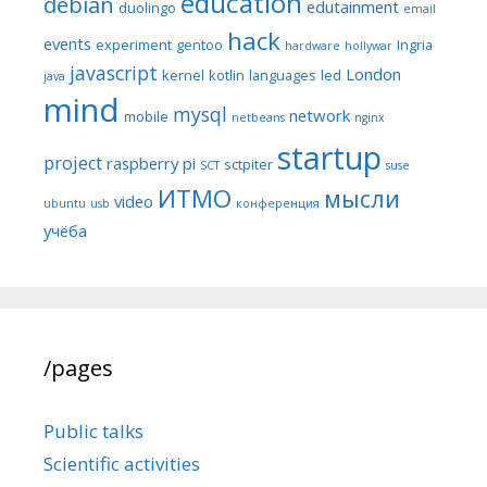
education
debian
edutainment
duolingo
email
hack
events
experiment
gentoo
Ingria
hardware
hollywar
javascript
London
kernel
kotlin
languages
led
java
mind
mysql
network
mobile
netbeans
nginx
startup
project
raspberry pi
sctpiter
SCT
suse
ИТМО
мысли
video
ubuntu
usb
конференция
учёба
/pages
Public talks
Scientific activities