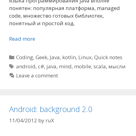
языка программирования java вполне
понятен: популярная платформа, managed
code, множество готовых библиотек,
понятный и простой код.
Read more
Categories
Coding
,
Geek
,
Java
,
kotlin
,
Linux
,
Quick notes
Tags
android
,
c#
,
java
,
mind
,
mobile
,
scala
,
мысли
Leave a comment
Android: background 2.0
11/04/2012
by
ruX