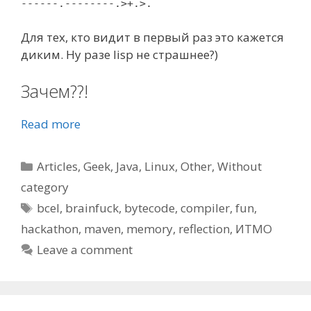
------.--------.>+.>.
Для тех, кто видит в первый раз это кажется
диким. Ну разе lisp не страшнее?)
Зачем??!
Read more
Categories
Articles
,
Geek
,
Java
,
Linux
,
Other
,
Without
category
Tags
bcel
,
brainfuck
,
bytecode
,
compiler
,
fun
,
hackathon
,
maven
,
memory
,
reflection
,
ИТМО
Leave a comment