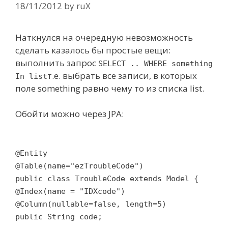
18/11/2012
by
ruX
Наткнулся на очередную невозможность
сделать казалось бы простые вещи:
выполнить запрос
SELECT .. WHERE something
т.е. выбрать все записи, в которых
In list
поле something равно чему то из списка list.
Обойти можно через JPA:
@Entity
@Table(name="ezTroubleCode")
public class TroubleCode extends Model {
@Index(name = "IDXcode")
@Column(nullable=false, length=5)
public String code;