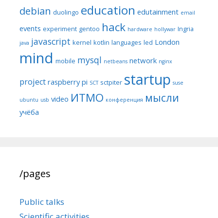
education
debian
edutainment
duolingo
email
hack
events
experiment
gentoo
Ingria
hardware
hollywar
javascript
London
kernel
kotlin
languages
led
java
mind
mysql
network
mobile
netbeans
nginx
startup
project
raspberry pi
sctpiter
SCT
suse
ИТМО
мысли
video
ubuntu
usb
конференция
учёба
/pages
Public talks
Scientific activities