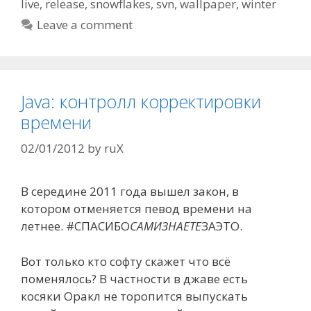
live
,
release
,
snowflakes
,
svn
,
wallpaper
,
winter
Leave a comment
Java: контролл корректировки
времени
02/01/2012
by
ruX
В середине 2011 года вышел закон, в
котором отменяется певод времени на
летнее. #СПАСИБО
САМИЗНАЕТЕ
ЗАЭТО.
Вот только кто софту скажет что всё
поменялось? В частности в джаве есть
косяки Оракл не торопится выпускать