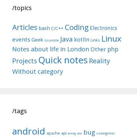
/topics
Articles
Coding
Electronics
bash
C/C++
Linux
Java
events
kotlin
Geek
Links
Grumble
Notes about life in London
php
Other
Quick notes
Reality
Projects
Without category
/tags
android
bug
apache
api
array
avr
codeIgniter