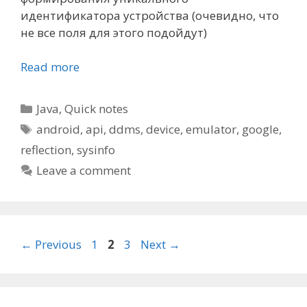
идентификатора устройства (очевидно, что
не все поля для этого подойдут)
Read more
Categories
Java
,
Quick notes
Tags
android
,
api
,
ddms
,
device
,
emulator
,
google
,
reflection
,
sysinfo
Leave a comment
Post
Page
Page
Page
←
Previous
1
2
3
Next
→
navigation