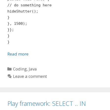
// do something here
hideShutter();
}
}, 1500);
}};
}
}
Read more
Categories
Coding
,
Java
Leave a comment
Play framework: SELECT .. IN