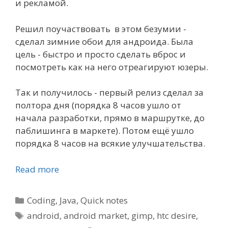
и рекламой.
Решил поучаствовать в этом безумии -
сделал зимние обои для андроида. Была
цель - быстро и просто сделать вброс и
посмотреть как на него отреагируют юзеры.
Так и получилось - первый релиз сделал за
полтора дня (порядка 8 часов ушло от
начала разработки, прямо в маршрутке, до
паблишинга в маркете). Потом ещё ушло
порядка 8 часов на всякие улучшательства.
Read more
Categories
Coding
,
Java
,
Quick notes
Tags
android
,
android market
,
gimp
,
htc desire
,