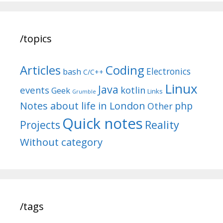
/topics
Articles
Coding
Electronics
bash
C/C++
Linux
Java
events
kotlin
Geek
Links
Grumble
Notes about life in London
php
Other
Quick notes
Reality
Projects
Without category
/tags