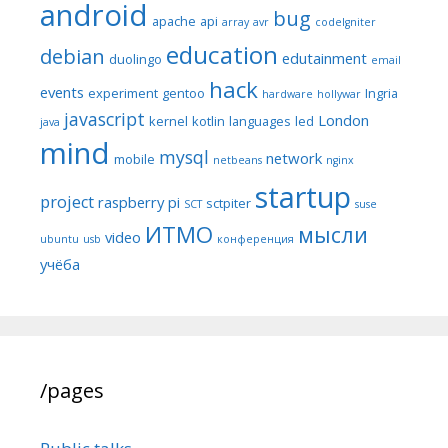
android
bug
apache
api
array
avr
codeIgniter
education
debian
edutainment
duolingo
email
hack
events
experiment
gentoo
Ingria
hardware
hollywar
javascript
London
kernel
kotlin
languages
led
java
mind
mysql
network
mobile
netbeans
nginx
startup
project
raspberry pi
sctpiter
SCT
suse
ИТМО
мысли
video
ubuntu
usb
конференция
учёба
/pages