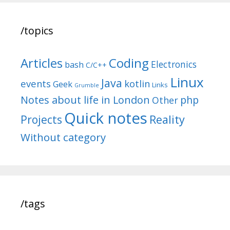
/topics
Articles
Coding
Electronics
bash
C/C++
Linux
Java
events
kotlin
Geek
Links
Grumble
Notes about life in London
php
Other
Quick notes
Reality
Projects
Without category
/tags