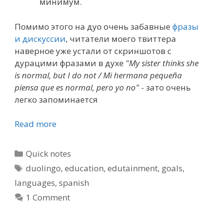
минимум.
Помимо этого на дуо очень забавные
фразы
и дискуссии
, читатели моего твиттера
наверное уже устали от скриншотов с
дурацими фразами в духе
"My sister thinks she
is normal, but I do not / Mi hermana pequeña
piensa que es normal, pero yo no"
- зато очень
легко запоминается
Read more
Categories
Quick notes
Tags
duolingo
,
education
,
edutainment
,
goals
,
languages
,
spanish
1 Comment