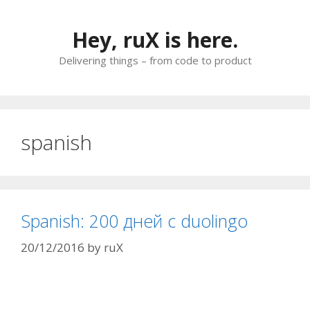
Skip
to
Hey, ruX is here.
content
Delivering things – from code to product
spanish
Spanish: 200 дней с duolingo
20/12/2016
by
ruX