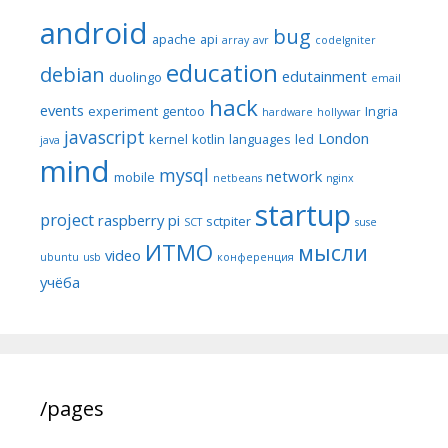
android
bug
apache
api
array
avr
codeIgniter
education
debian
edutainment
duolingo
email
hack
events
experiment
gentoo
Ingria
hardware
hollywar
javascript
London
kernel
kotlin
languages
led
java
mind
mysql
network
mobile
netbeans
nginx
startup
project
raspberry pi
sctpiter
SCT
suse
ИТМО
мысли
video
ubuntu
usb
конференция
учёба
/pages