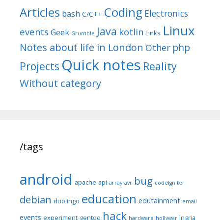
Articles
Coding
Electronics
bash
C/C++
Linux
Java
events
kotlin
Geek
Links
Grumble
Notes about life in London
php
Other
Quick notes
Reality
Projects
Without category
/tags
android
bug
apache
api
array
avr
codeIgniter
education
debian
edutainment
duolingo
email
hack
events
experiment
gentoo
Ingria
hardware
hollywar