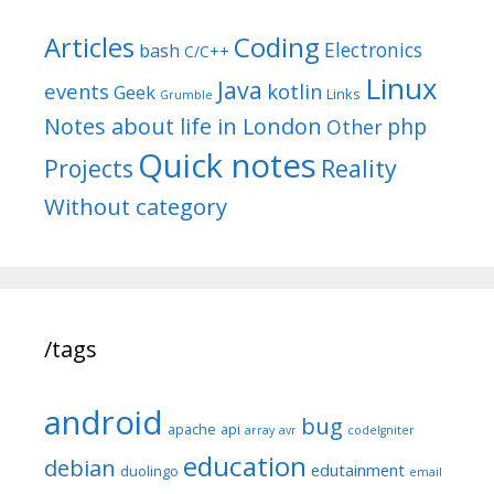
Articles
Coding
Electronics
bash
C/C++
Linux
Java
events
kotlin
Geek
Links
Grumble
Notes about life in London
php
Other
Quick notes
Reality
Projects
Without category
/tags
android
bug
apache
api
array
avr
codeIgniter
education
debian
edutainment
duolingo
email