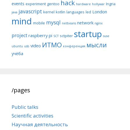
hack
events
experiment
gentoo
Ingria
hardware
hollywar
javascript
London
kernel
kotlin
languages
led
java
mind
mysql
network
mobile
netbeans
nginx
startup
project
raspberry pi
sctpiter
SCT
suse
ИТМО
мысли
video
ubuntu
usb
конференция
учёба
/pages
Public talks
Scientific activities
Научная деятельность