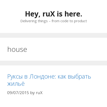
Skip
to
Hey, ruX is here.
content
Delivering things – from code to product
house
Руксы в Лондоне: как выбрать
жильё
09/07/2015
by
ruX