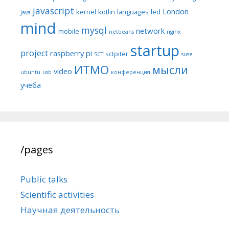
javascript
London
kernel
kotlin
languages
led
java
mind
mysql
network
mobile
netbeans
nginx
startup
project
raspberry pi
sctpiter
SCT
suse
ИТМО
мысли
video
ubuntu
usb
конференция
учёба
/pages
Public talks
Scientific activities
Научная деятельность