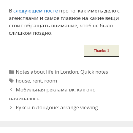
В
следующем посте
про то, как иметь дело с
агенствами и самое главное на какие вещи
стоит обращать внимание, чтоб не было
слишком поздно.
Categories
Notes about life in London
,
Quick notes
Tags
house
,
rent
,
room
Post
Мобильная реклама вк: как оно
navigation
начиналось
Руксы в Лондоне: arrange viewing