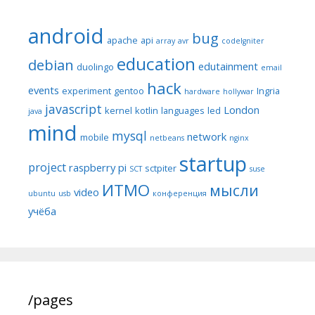
android
bug
apache
api
array
avr
codeIgniter
education
debian
edutainment
duolingo
email
hack
events
experiment
gentoo
Ingria
hardware
hollywar
javascript
London
kernel
kotlin
languages
led
java
mind
mysql
network
mobile
netbeans
nginx
startup
project
raspberry pi
sctpiter
SCT
suse
ИТМО
мысли
video
ubuntu
usb
конференция
учёба
/pages