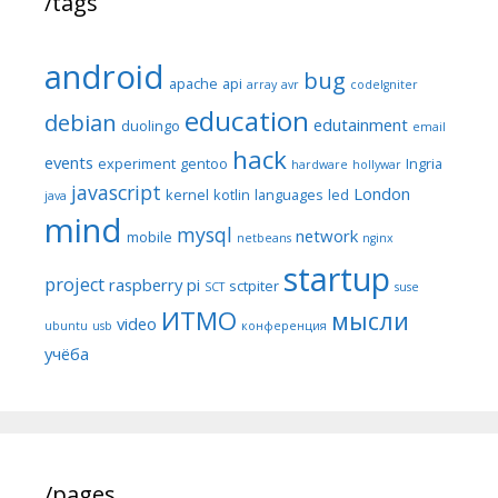
/tags
android
bug
apache
api
array
avr
codeIgniter
education
debian
edutainment
duolingo
email
hack
events
experiment
gentoo
Ingria
hardware
hollywar
javascript
London
kernel
kotlin
languages
led
java
mind
mysql
network
mobile
netbeans
nginx
startup
project
raspberry pi
sctpiter
SCT
suse
ИТМО
мысли
video
ubuntu
usb
конференция
учёба
/pages