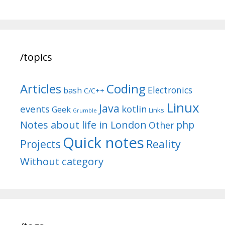
/topics
Articles
Coding
Electronics
bash
C/C++
Linux
Java
events
kotlin
Geek
Links
Grumble
Notes about life in London
php
Other
Quick notes
Reality
Projects
Without category