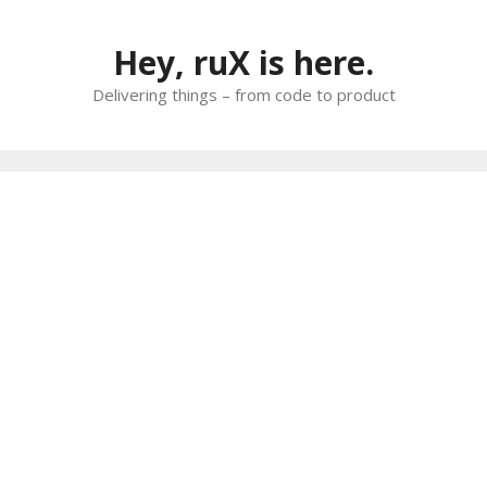
Skip
to
Hey, ruX is here.
content
Delivering things – from code to product