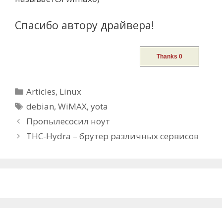
Спасибо автору драйвера!
Categories
Articles
,
Linux
Tags
debian
,
WiMAX
,
yota
Post
Пропылесосил ноут
navigation
THC-Hydra – брутер различных сервисов