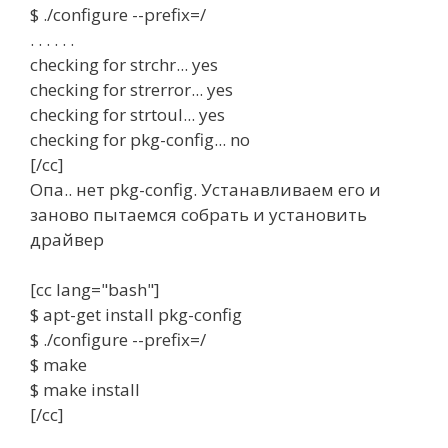
$ ./configure --prefix=/
. . . . . .
checking for strchr... yes
checking for strerror... yes
checking for strtoul... yes
checking for pkg-config... no
[/cc]
Опа.. нет pkg-config. Устанавливаем его и
заново пытаемся собрать и установить
драйвер
[cc lang="bash"]
$ apt-get install pkg-config
$ ./configure --prefix=/
$ make
$ make install
[/cc]