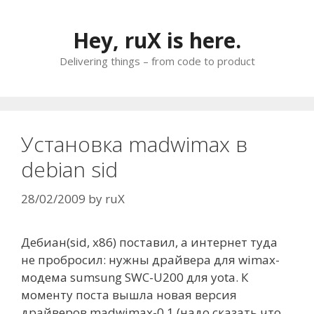
Skip
to
Hey, ruX is here.
content
Delivering things – from code to product
Установка madwimax в
debian sid
28/02/2009
by
ruX
Дебиан(sid, x86) поставил, а интернет туда
не пробросил: нужны драйвера для wimax-
модема sumsung SWC-U200 для yota. К
моменту поста вышла новая версия
драйверов madwimax-0.1 (надо сказать что