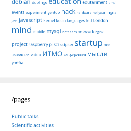
education
debian
edutainment
duolingo
email
hack
events
experiment
gentoo
Ingria
hardware
hollywar
javascript
London
kernel
kotlin
languages
led
java
mind
mysql
network
mobile
netbeans
nginx
startup
project
raspberry pi
sctpiter
SCT
suse
ИТМО
мысли
video
ubuntu
usb
конференция
учёба
/pages
Public talks
Scientific activities