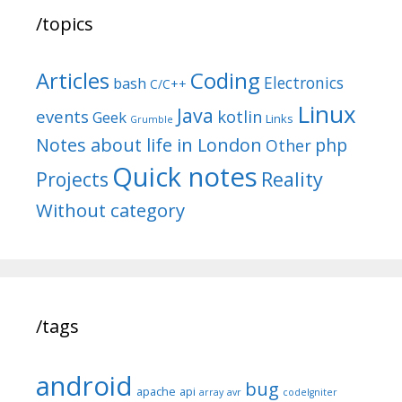
/topics
Articles
Coding
Electronics
bash
C/C++
Linux
Java
events
kotlin
Geek
Links
Grumble
Notes about life in London
php
Other
Quick notes
Reality
Projects
Without category
/tags
android
bug
apache
api
array
avr
codeIgniter