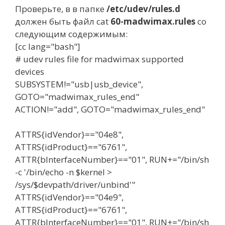
Проверьте, в в папке
/etc/udev/rules.d
должен быть файл cat
60-madwimax.rules
со
следующим содержимым:
[cc lang="bash"]
# udev rules file for madwimax supported
devices
SUBSYSTEM!="usb|usb_device",
GOTO="madwimax_rules_end"
ACTION!="add", GOTO="madwimax_rules_end"
ATTRS{idVendor}=="04e8",
ATTRS{idProduct}=="6761",
ATTR{bInterfaceNumber}=="01", RUN+="/bin/sh
-c '/bin/echo -n $kernel >
/sys/$devpath/driver/unbind'"
ATTRS{idVendor}=="04e9",
ATTRS{idProduct}=="6761",
ATTR{bInterfaceNumber}=="01", RUN+="/bin/sh