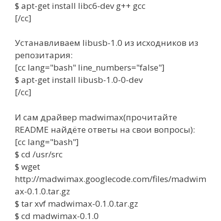
$ apt-get install libc6-dev g++ gcc
[/cc]
Устанавливаем libusb-1.0 из исходников из
репозитария:
[cc lang="bash" line_numbers="false"]
$ apt-get install libusb-1.0-0-dev
[/cc]
И сам драйвер madwimax(прочитайте
README найдёте ответы на свои вопросы):
[cc lang="bash"]
$ cd /usr/src
$ wget
http://madwimax.googlecode.com/files/madwim
ax-0.1.0.tar.gz
$ tar xvf madwimax-0.1.0.tar.gz
$ cd madwimax-0.1.0