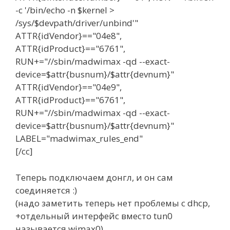
-c '/bin/echo -n $kernel >
/sys/$devpath/driver/unbind'"
ATTR{idVendor}=="04e8",
ATTR{idProduct}=="6761",
RUN+="//sbin/madwimax -qd --exact-
device=$attr{busnum}/$attr{devnum}"
ATTR{idVendor}=="04e9",
ATTR{idProduct}=="6761",
RUN+="//sbin/madwimax -qd --exact-
device=$attr{busnum}/$attr{devnum}"
LABEL="madwimax_rules_end"
[/cc]
Теперь подключаем донгл, и он сам
соединяется :)
(надо заметить теперь нет проблемы с dhcp,
+отдельный интерфейс вместо tun0
называется wimax0)