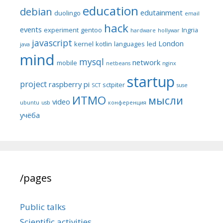
education
debian
edutainment
duolingo
email
hack
events
experiment
gentoo
Ingria
hardware
hollywar
javascript
London
kernel
kotlin
languages
led
java
mind
mysql
network
mobile
netbeans
nginx
startup
project
raspberry pi
sctpiter
SCT
suse
ИТМО
мысли
video
ubuntu
usb
конференция
учёба
/pages
Public talks
Scientific activities