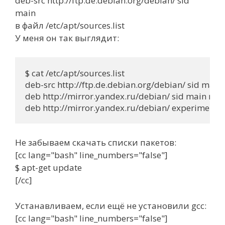
deb-src http://ftp.de.debian.org/debian/ sid
main
в файл /etc/apt/sources.list
У меня он так выглядит:
$ cat /etc/apt/sources.list

deb-src http://ftp.de.debian.org/debian/ sid main

deb http://mirror.yandex.ru/debian/ sid main non-
Не забываем скачать списки пакетов:
[cc lang="bash" line_numbers="false"]
$ apt-get update
[/cc]
Устанавливаем, если ещё не установили gcc:
[cc lang="bash" line_numbers="false"]