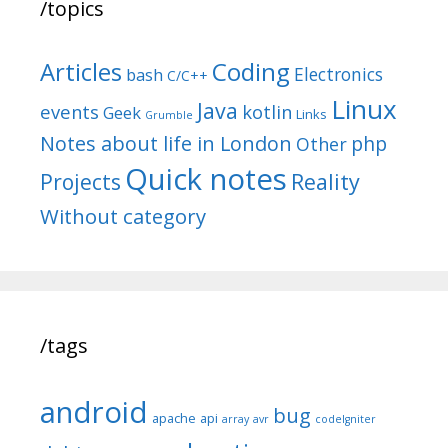
/topics
Articles
Coding
Electronics
bash
C/C++
Linux
Java
events
kotlin
Geek
Links
Grumble
Notes about life in London
php
Other
Quick notes
Reality
Projects
Without category
/tags
android
bug
apache
api
array
avr
codeIgniter