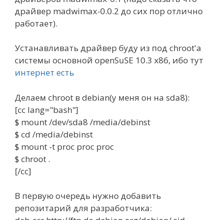
драйвер madwimax-0.0.2 до сих пор отлично
работает).
Устанавливать драйвер буду из под chroot'а
системы основной openSuSE 10.3 x86, ибо тут
интернет есть
Делаем chroot в debian(у меня он на sda8):
[cc lang="bash"]
$ mount /dev/sda8 /media/debinst
$ cd /media/debinst
$ mount -t proc proc proc
$ chroot .
[/cc]
В первую очередь нужно добавить
репозитарий для разработчика: