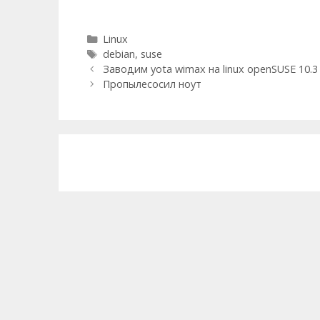
Categories
Linux
Tags
debian
,
suse
Post
Заводим yota wimax на linux openSUSE 10.3
navigation
Пропылесосил ноут