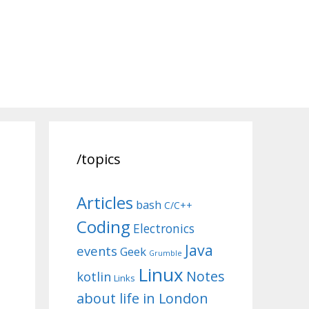
/topics
Articles
bash
C/C++
Coding
Electronics
Java
events
Geek
Grumble
Linux
Notes
kotlin
Links
about life in London