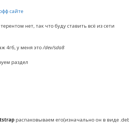
офф сайте
ерентом нет, так что буду ставить всё из сети
ж 4гб, у меня это
/dev/sda8
руем раздел
tstrap
распаковываем его(изначально он в виде .de
: