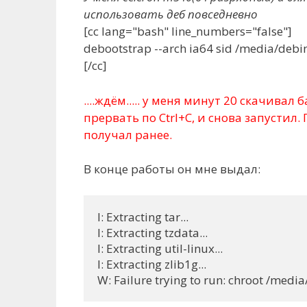
использовать деб повседневно
[cc lang="bash" line_numbers="false"]
debootstrap --arch ia64 sid /media/debin
[/cc]
....ждём..... у меня минут 20 скачивал
прервать по Ctrl+C, и снова запустил
получал ранее.
В конце работы он мне выдал:
I: Extracting tar...

I: Extracting tzdata...

I: Extracting util-linux...

I: Extracting zlib1g...
