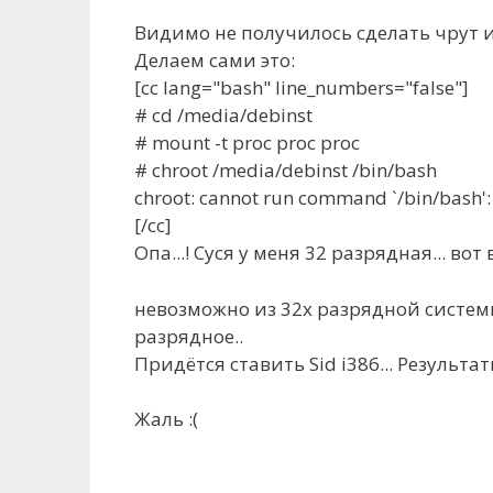
Видимо не получилось сделать чрут и
Делаем сами это:
[cc lang="bash" line_numbers="false"]
# cd /media/debinst
# mount -t proc proc proc
# chroot /media/debinst /bin/bash
chroot: cannot run command `/bin/bash':
[/cc]
Опа...! Суся у меня 32 разрядная... вот 
невозможно из 32х разрядной системы
разрядное..
Придётся ставить Sid i386... Результ
Жаль :(