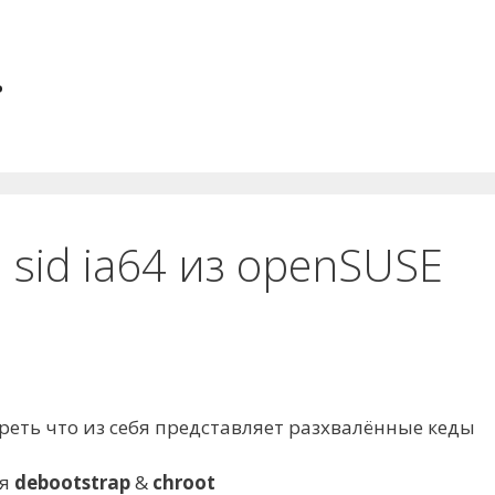
.
 sid ia64 из openSUSE
реть что из себя представляет разхвалённые кеды
уя
debootstrap
&
chroot