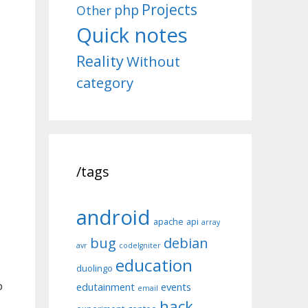
Projects
php
Other
Quick notes
Reality
Without
category
/tags
android
apache
api
array
bug
debian
avr
codeIgniter
education
duolingo
b
edutainment
events
email
hack