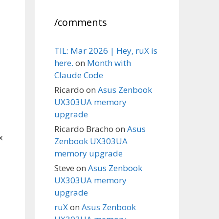
/comments
TIL: Mar 2026 | Hey, ruX is
here.
on
Month with
Claude Code
Ricardo
on
Asus Zenbook
UX303UA memory
upgrade
Ricardo Bracho
on
Asus
х
Zenbook UX303UA
memory upgrade
Steve
on
Asus Zenbook
UX303UA memory
upgrade
ruX
on
Asus Zenbook