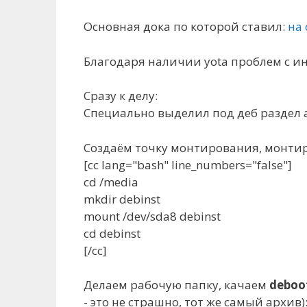
Основная дока по которой ставил:
на 
Благодаря наличии yota проблем с инт
Сразу к делу:
Специально выделил под деб раздел а
Создаём точку монтирования, монти
[cc lang="bash" line_numbers="false"]
cd /media
mkdir debinst
mount /dev/sda8 debinst
cd debinst
[/cc]
Делаем рабочую папку, качаем
deboo
- это не страшно, тот же самый архив)