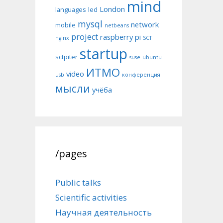
mind
London
languages
led
mysql
network
mobile
netbeans
project
raspberry pi
nginx
SCT
startup
sctpiter
suse
ubuntu
ИТМО
video
usb
конференция
мысли
учёба
/pages
Public talks
Scientific activities
Научная деятельность