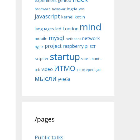
experiment
gentoo
Ingria
hardware
hollywar
java
javascript
kernel
kotlin
mind
London
languages
led
mysql
network
mobile
netbeans
project
raspberry pi
nginx
SCT
startup
sctpiter
suse
ubuntu
ИТМО
video
usb
конференция
мысли
учёба
/pages
Public talks