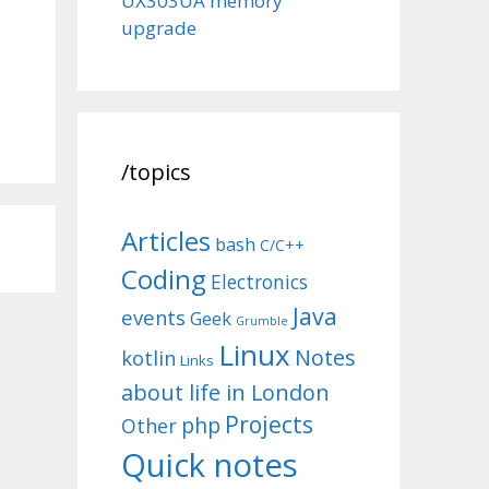
UX303UA memory
upgrade
/topics
Articles
bash
C/C++
Coding
Electronics
Java
events
Geek
Grumble
Linux
Notes
kotlin
Links
about life in London
Projects
php
Other
Quick notes