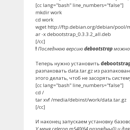
[cc lang="bash" line_numbers="false"]
mkdir work
cd work
wget http://ftp.debian.org/debian/pool/
ar -x debootstrap_0.3.3.2_all.deb
[/cc]
!
Последнюю версию
debootstrap
можно
Теперь нужно установить
debootstra
разпаковать data.tar.gz из разпакованн
этого делать, чтоб не засорять систем
[cc lang="bash" line_numbers="false"]
cd /
tar xvf /media/debinst/work/data.tar.gz
[/cc]
И наконец запускаем установку базово
У меня celeron m540(64 разрядный) и дл