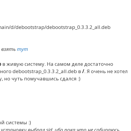
main/d/debootstrap/debootstrap_0.3.3.2_all.deb
 взять
тут
p
в живую систему. На самом деле достаточно
ого debootstrap_0.3.3.2_all.deb в
/
. Я очень не хотел
у, но чуть помучавшись сдался :)
й системы :)
я установки выбрал sid, ибо пока что не собираюсь