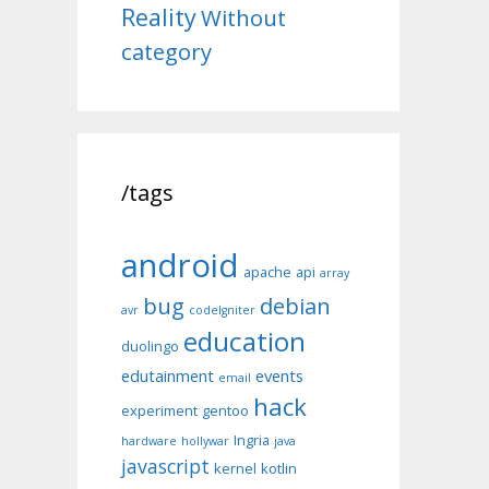
Reality
Without
category
/tags
android
apache
api
array
bug
debian
avr
codeIgniter
education
duolingo
edutainment
events
email
hack
experiment
gentoo
Ingria
hardware
hollywar
java
javascript
kernel
kotlin