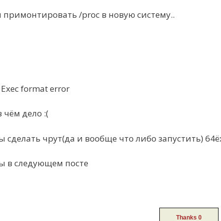
 примонтировать /proc в новую систему..
 Exec format error
в чём дело :(
 сделать чрут(да и вообще что либо запустить) 64ё
аты в следующем посте