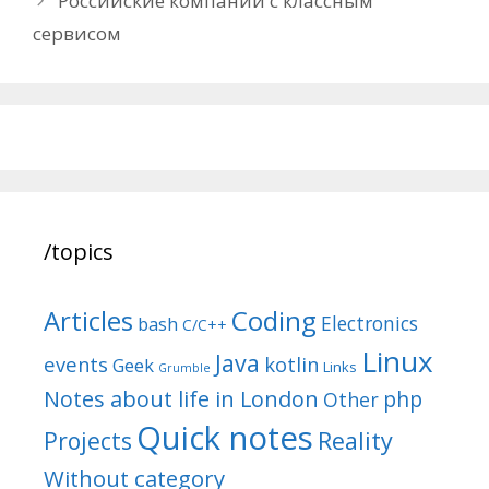
Российские компании с классным
сервисом
/topics
Articles
Coding
Electronics
bash
C/C++
Linux
Java
events
kotlin
Geek
Links
Grumble
Notes about life in London
php
Other
Quick notes
Reality
Projects
Without category