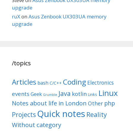
Steve
on
Asus Zenbook UX303UA memory
upgrade
ruX
on
Asus Zenbook UX303UA memory
upgrade
/topics
Articles
Coding
Electronics
bash
C/C++
Linux
Java
events
kotlin
Geek
Links
Grumble
Notes about life in London
php
Other
Quick notes
Reality
Projects
Without category