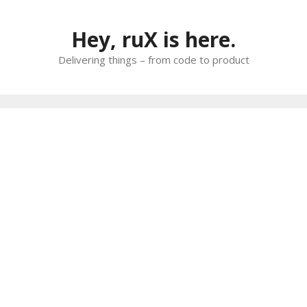
Skip
to
Hey, ruX is here.
content
Delivering things – from code to product