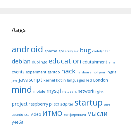
/tags
android
bug
apache
api
array
avr
codeIgniter
education
debian
edutainment
duolingo
email
hack
events
experiment
gentoo
Ingria
hardware
hollywar
javascript
London
kernel
kotlin
languages
led
java
mind
mysql
network
mobile
netbeans
nginx
startup
project
raspberry pi
sctpiter
SCT
suse
ИТМО
мысли
video
ubuntu
usb
конференция
учёба