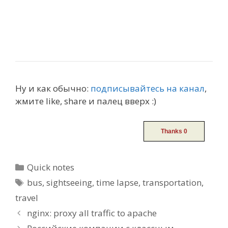
Ну и как обычно:
подписывайтесь на канал
,
жмите like, share и палец вверх :)
Categories
Quick notes
Tags
bus
,
sightseeing
,
time lapse
,
transportation
,
travel
Post
nginx: proxy all traffic to apache
navigation