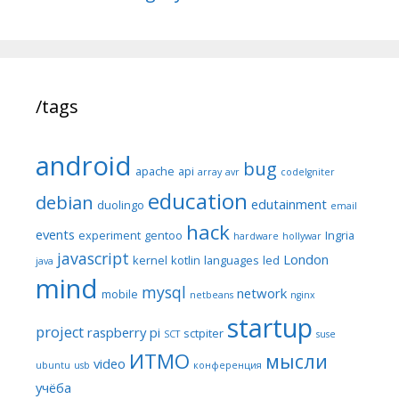
/tags
android
bug
apache
api
array
avr
codeIgniter
education
debian
edutainment
duolingo
email
hack
events
experiment
gentoo
Ingria
hardware
hollywar
javascript
London
kernel
kotlin
languages
led
java
mind
mysql
network
mobile
netbeans
nginx
startup
project
raspberry pi
sctpiter
SCT
suse
ИТМО
мысли
video
ubuntu
usb
конференция
учёба