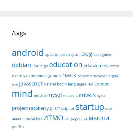
/tags
android
bug
apache
api
array
avr
codeIgniter
education
debian
edutainment
duolingo
email
hack
events
experiment
gentoo
Ingria
hardware
hollywar
javascript
London
kernel
kotlin
languages
led
java
mind
mysql
network
mobile
netbeans
nginx
startup
project
raspberry pi
sctpiter
SCT
suse
ИТМО
мысли
video
ubuntu
usb
конференция
учёба