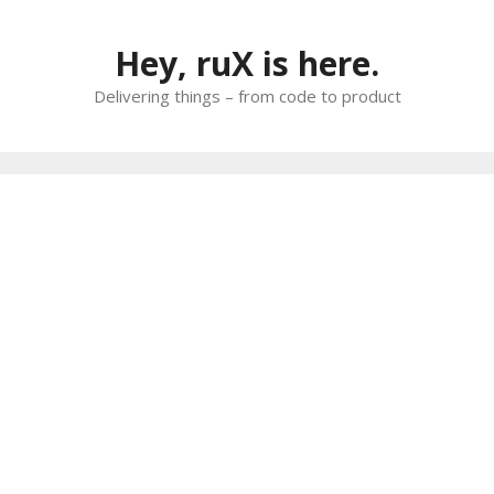
Skip
to
Hey, ruX is here.
content
Delivering things – from code to product