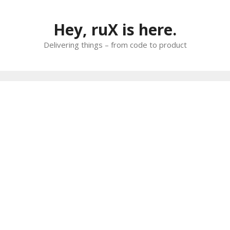
Skip
to
Hey, ruX is here.
content
Delivering things – from code to product