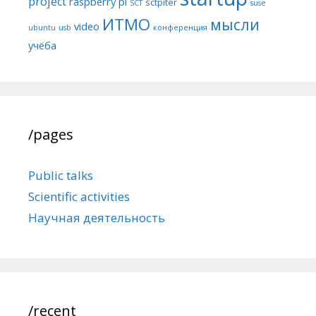
project
raspberry pi
sctpiter
SCT
suse
ИТМО
мысли
video
ubuntu
usb
конференция
учёба
/pages
Public talks
Scientific activities
Научная деятельность
/recent