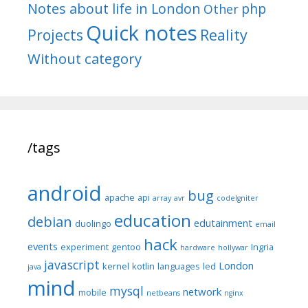
Notes about life in London
php
Other
Quick notes
Reality
Projects
Without category
/tags
android
bug
apache
api
array
avr
codeIgniter
education
debian
edutainment
duolingo
email
hack
events
experiment
gentoo
Ingria
hardware
hollywar
javascript
London
kernel
kotlin
languages
led
java
mind
mysql
network
mobile
netbeans
nginx