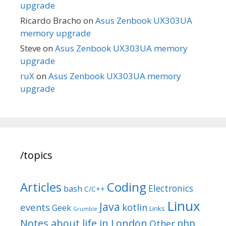
upgrade
Ricardo Bracho
on
Asus Zenbook UX303UA
memory upgrade
Steve
on
Asus Zenbook UX303UA memory
upgrade
ruX
on
Asus Zenbook UX303UA memory
upgrade
/topics
Articles
Coding
Electronics
bash
C/C++
Linux
Java
events
kotlin
Geek
Links
Grumble
Notes about life in London
php
Other