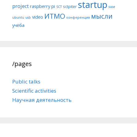
startup
project
raspberry pi
sctpiter
SCT
suse
ИТМО
мысли
video
ubuntu
usb
конференция
учёба
/pages
Public talks
Scientific activities
Научная деятельность