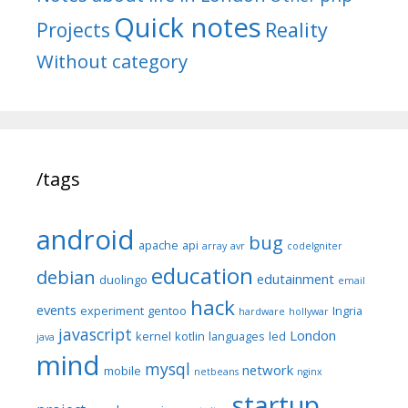
Quick notes
Reality
Projects
Without category
/tags
android
bug
apache
api
array
avr
codeIgniter
education
debian
edutainment
duolingo
email
hack
events
experiment
gentoo
Ingria
hardware
hollywar
javascript
London
kernel
kotlin
languages
led
java
mind
mysql
network
mobile
netbeans
nginx
startup