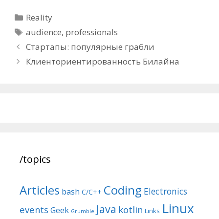
Categories
Reality
Tags
audience
,
professionals
Post
Стартапы: популярные грабли
navigation
Клиенториентированность Билайна
/topics
Articles
Coding
Electronics
bash
C/C++
Linux
Java
events
kotlin
Geek
Links
Grumble