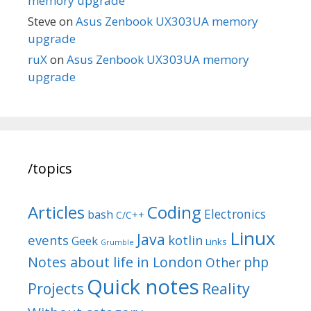
memory upgrade
Steve
on
Asus Zenbook UX303UA memory
upgrade
ruX
on
Asus Zenbook UX303UA memory
upgrade
/topics
Articles
Coding
Electronics
bash
C/C++
Linux
Java
events
kotlin
Geek
Links
Grumble
Notes about life in London
php
Other
Quick notes
Reality
Projects