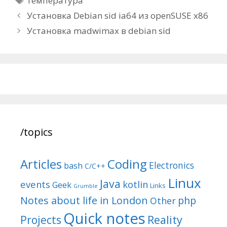
температура
Post
Установка Debian sid ia64 из openSUSE x86
navigation
Установка madwimax в debian sid
/topics
Articles
Coding
Electronics
bash
C/C++
Linux
Java
events
kotlin
Geek
Links
Grumble
Notes about life in London
php
Other
Quick notes
Reality
Projects