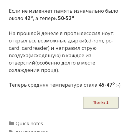
Если не изменяет память изначально было
o
o
около
42
, а теперь
50-52
На прошлой денеле я пропылесосил ноут:
открыл все возможные дырки(cd-rom, pc-
card, cardreader) и направил струю
воздуха(исходящую) в каждое из
отверстий(особенно долго в месте
охлаждения проца).
o
Теперь средняя температура стала
45-47
:-)
Categories
Quick notes
Tags