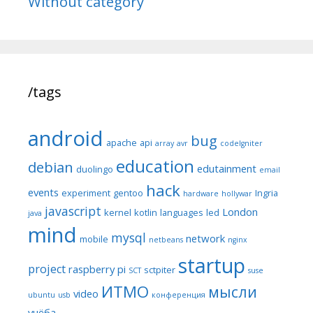
Without category
/tags
android
bug
apache
api
array
avr
codeIgniter
education
debian
edutainment
duolingo
email
hack
events
experiment
gentoo
Ingria
hardware
hollywar
javascript
London
kernel
kotlin
languages
led
java
mind
mysql
network
mobile
netbeans
nginx
startup
project
raspberry pi
sctpiter
SCT
suse
ИТМО
мысли
video
ubuntu
usb
конференция
учёба