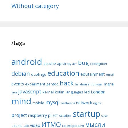
Without category
/tags
android
bug
apache
api
array
avr
codeIgniter
education
debian
edutainment
duolingo
email
hack
events
experiment
gentoo
Ingria
hardware
hollywar
javascript
London
kernel
kotlin
languages
led
java
mind
mysql
network
mobile
netbeans
nginx
startup
project
raspberry pi
sctpiter
SCT
suse
ИТМО
мысли
video
ubuntu
usb
конференция