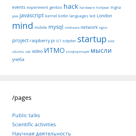
hack
events
experiment
gentoo
Ingria
hardware
hollywar
javascript
London
kernel
kotlin
languages
led
java
mind
mysql
network
mobile
netbeans
nginx
startup
project
raspberry pi
sctpiter
SCT
suse
ИТМО
мысли
video
ubuntu
usb
конференция
учёба
/pages
Public talks
Scientific activities
Научная деятельность