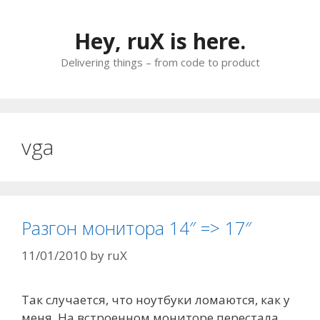
Skip
to
Hey, ruX is here.
content
Delivering things – from code to product
vga
Разгон монитора 14″ => 17″
11/01/2010
by
ruX
Так случается, что ноутбуки ломаются, как у
меня. На встроенном мониторе перестала