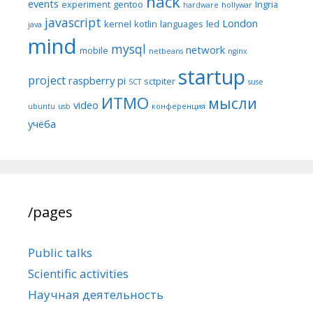
hack
events
experiment
gentoo
Ingria
hardware
hollywar
javascript
London
kernel
kotlin
languages
led
java
mind
mysql
network
mobile
netbeans
nginx
startup
project
raspberry pi
sctpiter
SCT
suse
ИТМО
мысли
video
ubuntu
usb
конференция
учёба
/pages
Public talks
Scientific activities
Научная деятельность