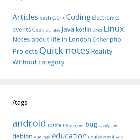
Articles
Coding
Electronics
bash
C/C++
Linux
Java
events
kotlin
Geek
Links
Grumble
Notes about life in London
php
Other
Quick notes
Reality
Projects
Without category
/tags
android
bug
apache
api
array
avr
codeIgniter
education
debian
edutainment
duolingo
email