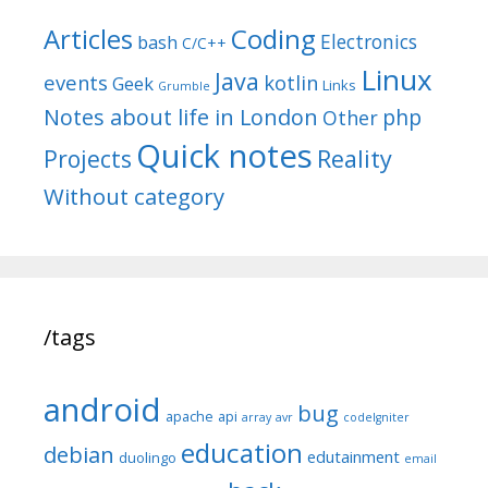
Articles
Coding
Electronics
bash
C/C++
Linux
Java
events
kotlin
Geek
Links
Grumble
Notes about life in London
php
Other
Quick notes
Reality
Projects
Without category
/tags
android
bug
apache
api
array
avr
codeIgniter
education
debian
edutainment
duolingo
email