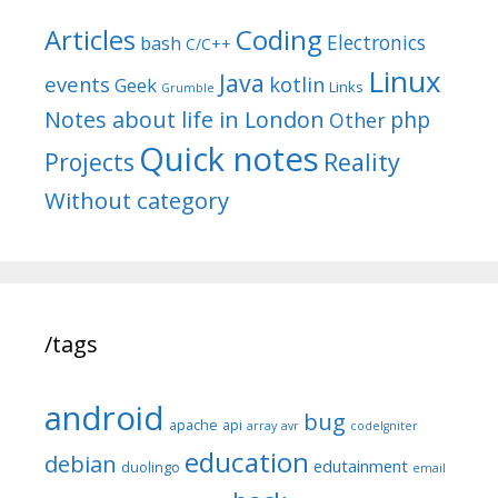
Articles
Coding
Electronics
bash
C/C++
Linux
Java
events
kotlin
Geek
Links
Grumble
Notes about life in London
php
Other
Quick notes
Reality
Projects
Without category
/tags
android
bug
apache
api
array
avr
codeIgniter
education
debian
edutainment
duolingo
email