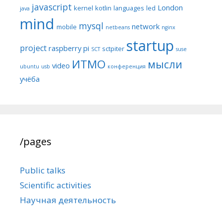
javascript
London
kernel
kotlin
languages
led
java
mind
mysql
network
mobile
netbeans
nginx
startup
project
raspberry pi
sctpiter
SCT
suse
ИТМО
мысли
video
ubuntu
usb
конференция
учёба
/pages
Public talks
Scientific activities
Научная деятельность