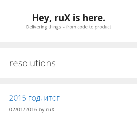
Skip
to
Hey, ruX is here.
content
Delivering things – from code to product
resolutions
2015 год, итог
02/01/2016
by
ruX