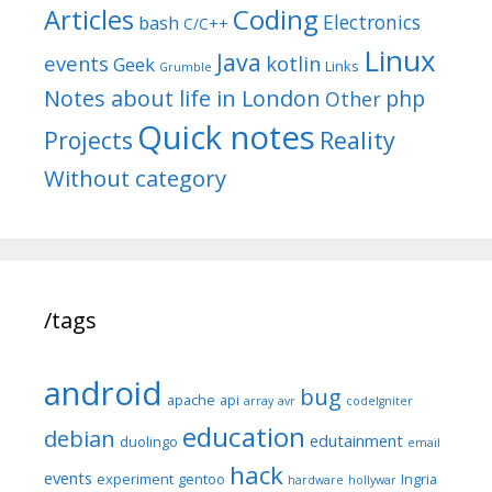
Articles
Coding
Electronics
bash
C/C++
Linux
Java
events
kotlin
Geek
Links
Grumble
Notes about life in London
php
Other
Quick notes
Reality
Projects
Without category
/tags
android
bug
apache
api
array
avr
codeIgniter
education
debian
edutainment
duolingo
email
hack
events
experiment
gentoo
Ingria
hardware
hollywar