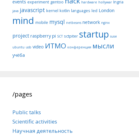
hack
events
experiment
gentoo
Ingria
hardware
hollywar
javascript
London
kernel
kotlin
languages
led
java
mind
mysql
network
mobile
netbeans
nginx
startup
project
raspberry pi
sctpiter
SCT
suse
ИТМО
мысли
video
ubuntu
usb
конференция
учёба
/pages
Public talks
Scientific activities
Научная деятельность