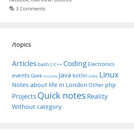
3 Comments
/topics
Articles
Coding
Electronics
bash
C/C++
Linux
Java
events
kotlin
Geek
Links
Grumble
Notes about life in London
php
Other
Quick notes
Reality
Projects
Without category