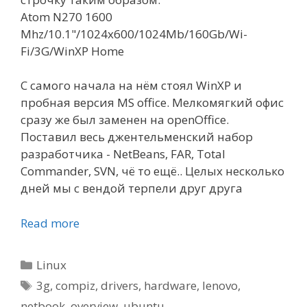
Atom N270 1600
Mhz/10.1"/1024x600/1024Mb/160Gb/Wi-
Fi/3G/WinXP Home
С самого начала на нём стоял WinXP и
пробная версия MS office. Мелкомягкий офис
сразу же был заменен на openOffice.
Поставил весь джентельменский набор
разработчика - NetBeans, FAR, Total
Commander, SVN, чё то ещё.. Целых несколько
дней мы с вендой терпели друг друга
Read more
Categories
Linux
Tags
3g
,
compiz
,
drivers
,
hardware
,
lenovo
,
netbook
,
overview
,
ubuntu