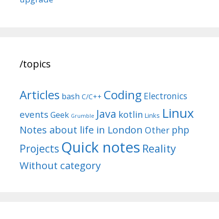
/topics
Articles
Coding
Electronics
bash
C/C++
Linux
Java
events
kotlin
Geek
Links
Grumble
Notes about life in London
php
Other
Quick notes
Reality
Projects
Without category