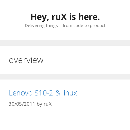
Skip
to
Hey, ruX is here.
content
Delivering things – from code to product
overview
Lenovo S10-2 & linux
30/05/2011
by
ruX