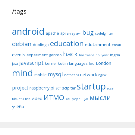
/tags
android
bug
apache
api
array
avr
codeIgniter
education
debian
edutainment
duolingo
email
hack
events
experiment
gentoo
Ingria
hardware
hollywar
javascript
London
kernel
kotlin
languages
led
java
mind
mysql
network
mobile
netbeans
nginx
startup
project
raspberry pi
sctpiter
SCT
suse
ИТМО
мысли
video
ubuntu
usb
конференция
учёба