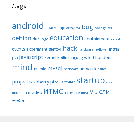
/tags
android
bug
apache
api
array
avr
codeIgniter
education
debian
edutainment
duolingo
email
hack
events
experiment
gentoo
Ingria
hardware
hollywar
javascript
London
kernel
kotlin
languages
led
java
mind
mysql
network
mobile
netbeans
nginx
startup
project
raspberry pi
sctpiter
SCT
suse
ИТМО
мысли
video
ubuntu
usb
конференция
учёба