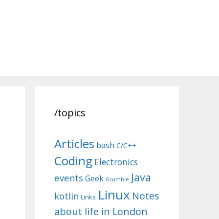
/topics
Articles
bash
C/C++
Coding
Electronics
Java
events
Geek
Grumble
Linux
Notes
kotlin
Links
about life in London