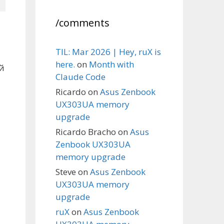
/comments
TIL: Mar 2026 | Hey, ruX is
here.
on
Month with
й
Claude Code
Ricardo
on
Asus Zenbook
UX303UA memory
upgrade
Ricardo Bracho
on
Asus
Zenbook UX303UA
memory upgrade
Steve
on
Asus Zenbook
UX303UA memory
upgrade
ruX
on
Asus Zenbook