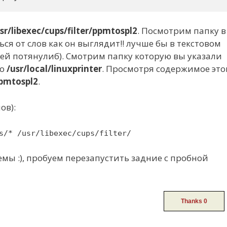
sr/libexec/cups/filter/ppmtospl2
. Посмотрим папку в
ся от слов как он выглядит!! лучше бы в текстовом
ей потянулиб). Смотрим папку которую вы указали
ло
/usr/local/linuxprinter
. Просмотря содержимое это
ppmtospl2
.
ов):
s/* /usr/libexec/cups/filter/
емы :), пробуем перезапустить задние с пробной