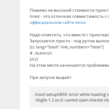
Помимо не высокой стоимости принте
плюс - это отличная совместимость с 
оффициальном сайте xerox
Надо отметить, что вместе с принтеро
Запускается просто - под рутом выпо
[cc lang="bash" line_numbers="false"]
# ./autorun
[/cc]
На этом месте начинаются проблеммы :
При запуске выдаёт:
/root/.setup5893: error while loading sh