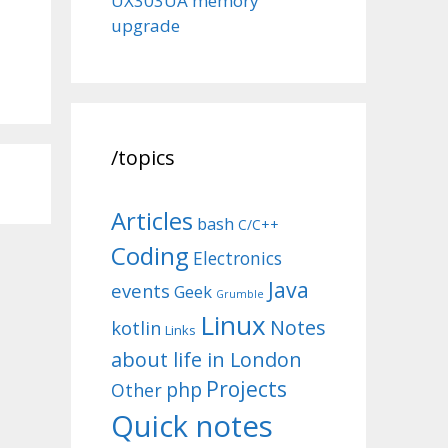
UX303UA memory
upgrade
/topics
Articles
bash
C/C++
Coding
Electronics
Java
events
Geek
Grumble
Linux
Notes
kotlin
Links
about life in London
Projects
php
Other
Quick notes