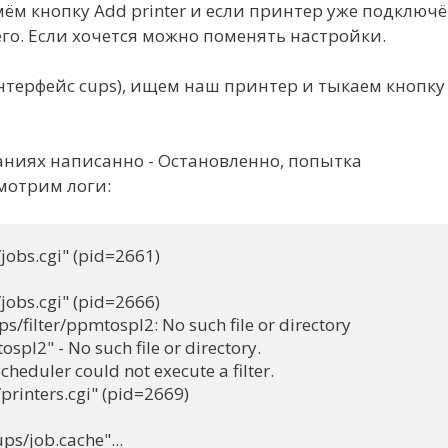
ём кнопку Add printer и если принтер уже подключ
его. Если хочется можно поменять настройки.
нтерфейс cups), ищем наш принтер и тыкаем кнопку
заданиях написанно - Остановленно, попытка
Смотрим логи:
/jobs.cgi" (pid=2661)

/jobs.cgi" (pid=2666)

ps/filter/ppmtospl2: No such file or directory

tospl2" - No such file or directory.

cheduler could not execute a filter.

/printers.cgi" (pid=2669)
