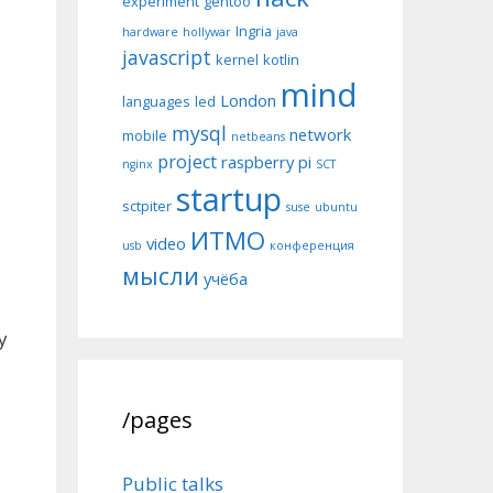
experiment
gentoo
Ingria
hardware
hollywar
java
javascript
kernel
kotlin
mind
London
languages
led
mysql
network
mobile
netbeans
project
raspberry pi
nginx
SCT
startup
sctpiter
suse
ubuntu
ИТМО
video
usb
конференция
мысли
учёба
у
/pages
Public talks