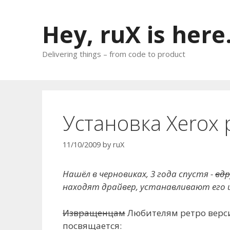
Skip
to
Hey, ruX is here
content
Delivering things – from code to product
Установка Xerox 
11/10/2009
by
ruX
Нашёл в черновиках, 3 года спустя -
вдр
находят драйвер, устанавливают его и
Извращенцам
Любителям ретро верси
посвящается: