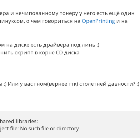
ра и нечипованному тонеру у него есть ещё один
линуксом, о чём говориться на
OpenPrinting
и на
м на диске есть драйвера под линь :)
лнить скрипт в корне CD диска
) Или у вас гном(вернее гтк) столетней давности? :)
ared libraries:
