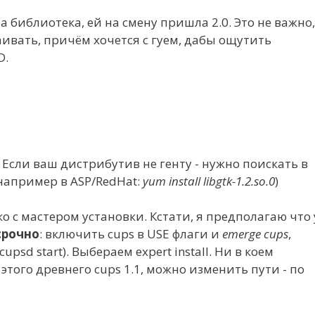
 библиотека, ей на смену пришла 2.0. Это не важно,
аивать, причём хочется с гуем, дабы ощутить
D.
 Если ваш дистрибутив не генту - нужно поискать в
например в ASP/RedHat:
yum install libgtk-1.2.so.0
)
о с мастером установки. Кстати, я предполагаю что 
срочно
: включить cups в USE флаги и
emerge cups
,
cupsd start). Выбераем expert install. Ни в коем
 этого древнего cups 1.1, можно изменить пути - по