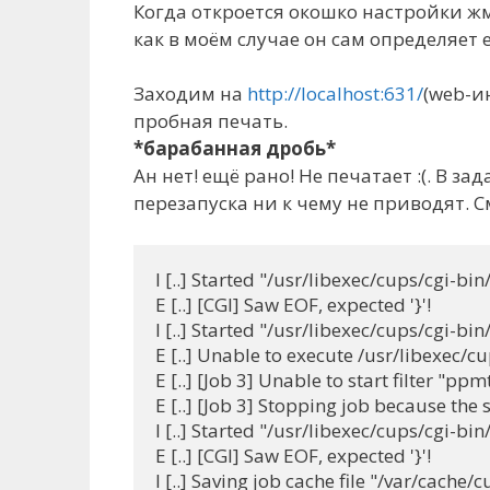
Когда откроется окошко настройки жм
как в моём случае он сам определяет 
Заходим на
http://localhost:631/
(web-и
пробная печать.
*барабанная дробь*
Ан нет! ещё рано! Не печатает :(. В 
перезапуска ни к чему не приводят. 
I [..] Started "/usr/libexec/cups/cgi-bin
E [..] [CGI] Saw EOF, expected '}'!

I [..] Started "/usr/libexec/cups/cgi-bin
E [..] Unable to execute /usr/libexec/cu
E [..] [Job 3] Unable to start filter "ppm
E [..] [Job 3] Stopping job because the s
I [..] Started "/usr/libexec/cups/cgi-bin
E [..] [CGI] Saw EOF, expected '}'!
