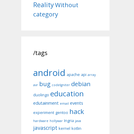
Reality
Without
category
/tags
android
apache
api
array
bug
debian
avr
codeIgniter
education
duolingo
edutainment
events
email
hack
experiment
gentoo
Ingria
hardware
hollywar
java
javascript
kernel
kotlin