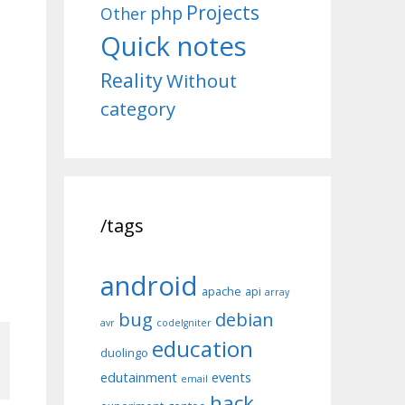
Projects
php
Other
Quick notes
Reality
Without
category
/tags
android
apache
api
array
bug
debian
avr
codeIgniter
education
duolingo
edutainment
events
email
hack