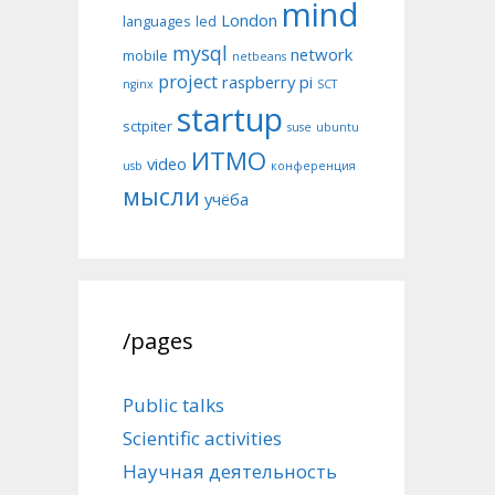
mind
London
languages
led
mysql
network
mobile
netbeans
project
raspberry pi
nginx
SCT
startup
sctpiter
suse
ubuntu
ИТМО
video
usb
конференция
мысли
учёба
/pages
Public talks
Scientific activities
Научная деятельность