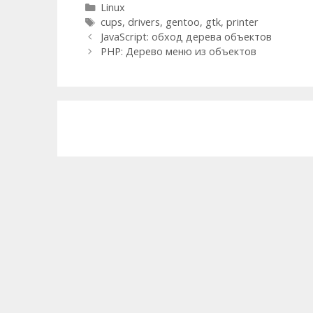
Categories
Linux
Tags
cups
,
drivers
,
gentoo
,
gtk
,
printer
Post
JavaScript: обход дерева объектов
navigation
PHP: Дерево меню из объектов