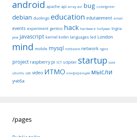
android
bug
apache
api
array
avr
codeIgniter
education
debian
edutainment
duolingo
email
hack
events
experiment
gentoo
Ingria
hardware
hollywar
javascript
London
kernel
kotlin
languages
led
java
mind
mysql
network
mobile
netbeans
nginx
startup
project
raspberry pi
sctpiter
SCT
suse
ИТМО
мысли
video
ubuntu
usb
конференция
учёба
/pages