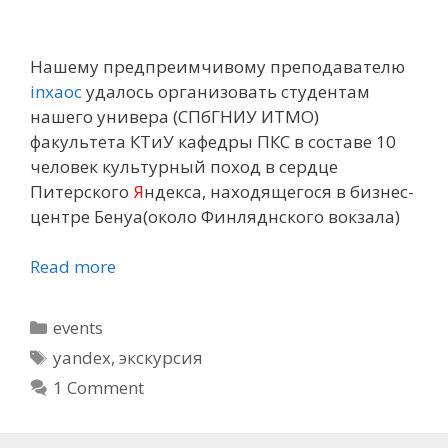
Нашему предпреимчивому преподавателю
inxaoc
удалось организовать студентам
нашего
универа (СПбГНИУ ИТМО)
факультета КТиУ
кафедры ПКС
в составе 10
человек культурный поход в сердце
Питерского
Я
ндекса, находящегося в бизнес-
центре Бенуа(около Финляднского вокзала)
Read more
Categories
events
Tags
yandex
,
экскурсия
1 Comment