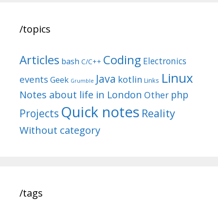
/topics
Articles
Coding
Electronics
bash
C/C++
Linux
Java
events
kotlin
Geek
Links
Grumble
Notes about life in London
php
Other
Quick notes
Reality
Projects
Without category
/tags