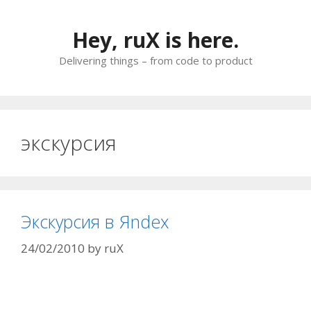
Skip
to
Hey, ruX is here.
content
Delivering things – from code to product
экскурсия
Экскурсия в Яndex
24/02/2010
by
ruX