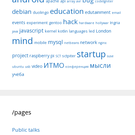
bug
apache
api
array
avr
codeIgniter
education
debian
edutainment
duolingo
email
hack
events
experiment
gentoo
Ingria
hardware
hollywar
javascript
London
kernel
kotlin
languages
led
java
mind
mysql
network
mobile
netbeans
nginx
startup
project
raspberry pi
sctpiter
SCT
suse
ИТМО
мысли
video
ubuntu
usb
конференция
учёба
/pages
Public talks