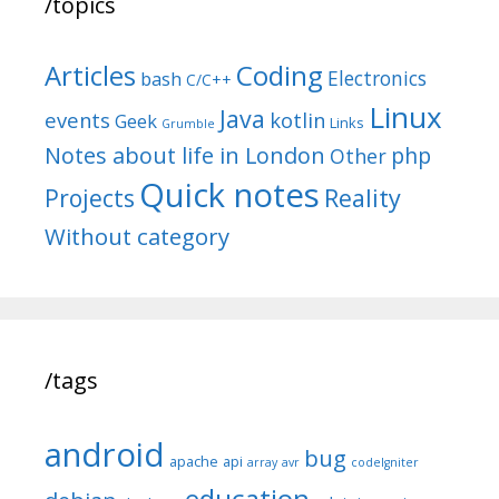
/topics
Articles
Coding
Electronics
bash
C/C++
Linux
Java
events
kotlin
Geek
Links
Grumble
Notes about life in London
php
Other
Quick notes
Reality
Projects
Without category
/tags
android
bug
apache
api
array
avr
codeIgniter
education