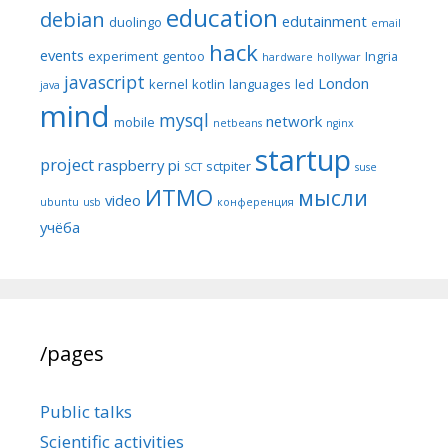
education
debian
edutainment
duolingo
email
hack
events
experiment
gentoo
Ingria
hardware
hollywar
javascript
London
kernel
kotlin
languages
led
java
mind
mysql
network
mobile
netbeans
nginx
startup
project
raspberry pi
sctpiter
SCT
suse
ИТМО
мысли
video
ubuntu
usb
конференция
учёба
/pages
Public talks
Scientific activities