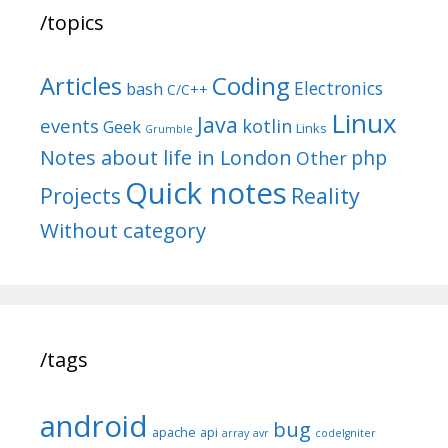
/topics
Articles
Coding
Electronics
bash
C/C++
Linux
Java
events
kotlin
Geek
Links
Grumble
Notes about life in London
php
Other
Quick notes
Reality
Projects
Without category
/tags
android
bug
apache
api
array
avr
codeIgniter