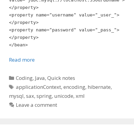
value="jdbc:mysql://localhost:3306/dbname">
</property>
<property name="username" value="_user_">
</property>
<property name="password" value="_pass_">
</property>
</bean>
Read more
Categories
Coding
,
Java
,
Quick notes
Tags
applicationContext
,
encoding
,
hibernate
,
mysql
,
sax
,
spring
,
unicode
,
xml
Leave a comment