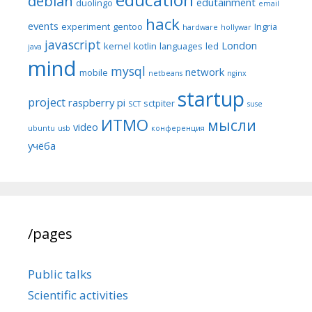
debian
edutainment
duolingo
email
hack
events
experiment
gentoo
Ingria
hardware
hollywar
javascript
London
kernel
kotlin
languages
led
java
mind
mysql
network
mobile
netbeans
nginx
startup
project
raspberry pi
sctpiter
SCT
suse
ИТМО
мысли
video
ubuntu
usb
конференция
учёба
/pages
Public talks
Scientific activities