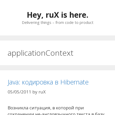
Skip
to
Hey, ruX is here.
content
Delivering things – from code to product
applicationContext
Java: кодировка в Hibernate
05/05/2011
by
ruX
Возникла ситуация, в которой при
сохранении не-англоязычного текста в базу