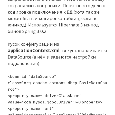
сохранялись вопросики. Понятно что дело в
кодировке подключения к БД (хотя так же
может быть и кодировка таблиц, если не
юникод). Используется Hibernate 3 из-под
бинов Spring 3.0.2
Кусок конфигурации из
applicationContext.xml
, где устанавливается
DataSource (в нём и задаются настройки
подключения)
<bean id="dataSource"
class="org.apache.commons.dbcp.BasicDataSou
rce">
<property name="driverClassName"
value="com.mysql.jdbc.Driver"></property>
<property name="url"