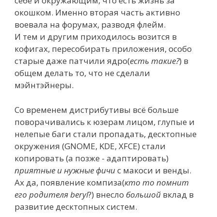
себе и окружающим, что есть жизнь за
окошком. Именно вторая часть активно
воевала на форумах, разводя флейм.
И тем и другим приходилось возится в
кофигах, пересобирать приложения, особо
старые даже патчили ядро(
есть такие?
) в
общем делать то, что не сделали
мэйнтэйнеры.
Со временем дистрибутивы всё больше
поворачивались к юзерам лицом, глупые и
нелепые баги стали пропадать, десктопные
окружения (GNOME, KDE, XFCE) стали
копировать (а позже - адаптировать)
приятные и нужные фичи
с макоси и венды.
Ах да, появление компиза(
кто то помнит
его родителя beryl
?) внесло
большой
вклад в
развитие десктопных систем.