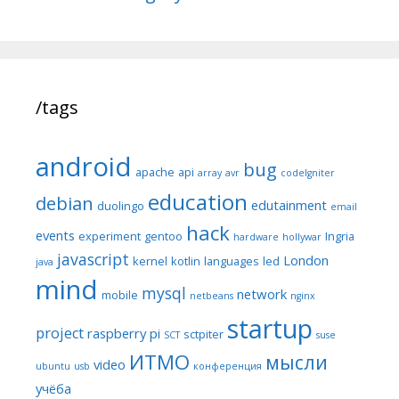
/tags
android
bug
apache
api
array
avr
codeIgniter
education
debian
edutainment
duolingo
email
hack
events
experiment
gentoo
Ingria
hardware
hollywar
javascript
London
kernel
kotlin
languages
led
java
mind
mysql
network
mobile
netbeans
nginx
startup
project
raspberry pi
sctpiter
SCT
suse
ИТМО
мысли
video
ubuntu
usb
конференция
учёба