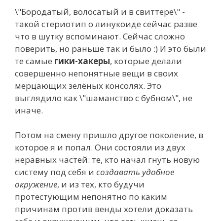
\"Бородатый, волосатый и в свиттере\" -
такой стериотип о линукоиде сейчас разве
что в шутку вспоминают. Сейчас сложно
поверить, но раньше так и было :) И это были
те самые
гики-хакеры
, которые делали
совершенно непонятные вещи в своих
мерцающих зелёных консолях. Это
выглядило как \"шаманство с бубном\", не
иначе.
Потом на смену пришло другое поколение, в
которое я и попал. Они состояли из двух
неравных частей: те, кто начал гнуть новую
систему под себя и
создавать удобное
окружение
, и из тех, кто будучи
протестующим непонятно по каким
причинам против венды хотели доказать