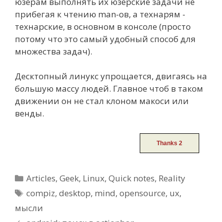
юзерам выполнять их юзерские задачи не
прибегая к чтению man-ов, а технарям -
технарские, в основном в консоле (просто
потому что это самый удобный способ для
множества задач).
Десктопный линукс упрощается, двигаясь на
б
о
льшую массу людей. Главное чтоб в таком
движении он не стал клоном макоси или
венды.
Categories
Articles
,
Geek
,
Linux
,
Quick notes
,
Reality
Tags
compiz
,
desktop
,
mind
,
opensource
,
ux
,
мысли
Post