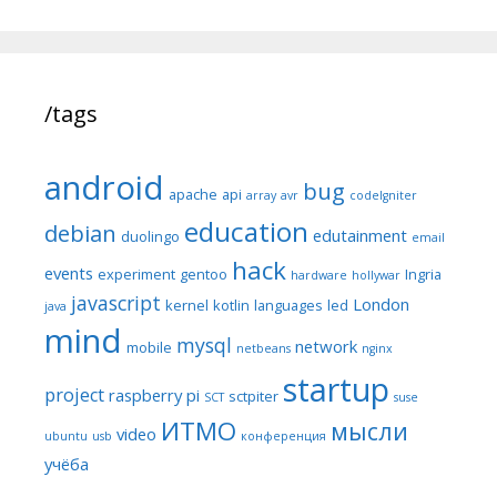
/tags
android
bug
apache
api
array
avr
codeIgniter
education
debian
edutainment
duolingo
email
hack
events
experiment
gentoo
Ingria
hardware
hollywar
javascript
London
kernel
kotlin
languages
led
java
mind
mysql
network
mobile
netbeans
nginx
startup
project
raspberry pi
sctpiter
SCT
suse
ИТМО
мысли
video
ubuntu
usb
конференция
учёба