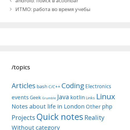
android: поиск в actionbar
navigation
ИТМО: работа во время учебы
/topics
Articles
Coding
Electronics
bash
C/C++
Linux
Java
events
kotlin
Geek
Links
Grumble
Notes about life in London
php
Other
Quick notes
Reality
Projects
Without category