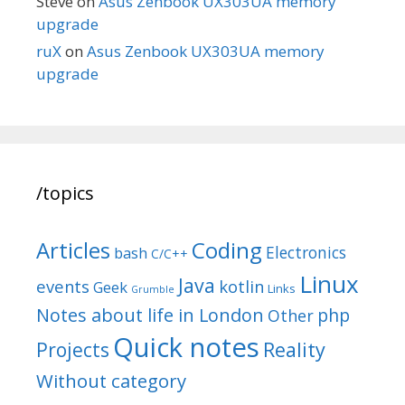
Steve
on
Asus Zenbook UX303UA memory
upgrade
ruX
on
Asus Zenbook UX303UA memory
upgrade
/topics
Articles
Coding
Electronics
bash
C/C++
Linux
Java
events
kotlin
Geek
Links
Grumble
Notes about life in London
php
Other
Quick notes
Reality
Projects
Without category