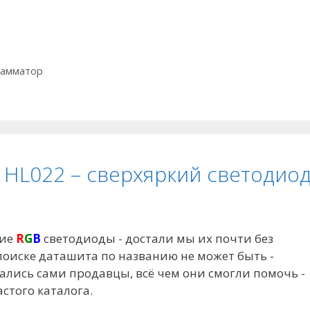
рамматор
HL022 – сверхяркий светодио
кие
R
G
B
светодиоды - достали мы их почти без
 поиске даташита по названию не может быть -
лись сами продавцы, всё чем они смогли помочь -
стого каталога.