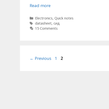
Read more
Categories
Electronics
,
Quick notes
Tags
datasheet
,
сид
15 Comments
Post
Page
Page
←
Previous
1
2
navigation