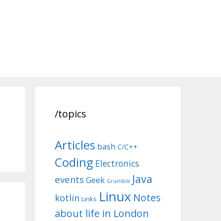
/topics
Articles
bash
C/C++
Coding
Electronics
Java
events
Geek
Grumble
Linux
Notes
kotlin
Links
about life in London