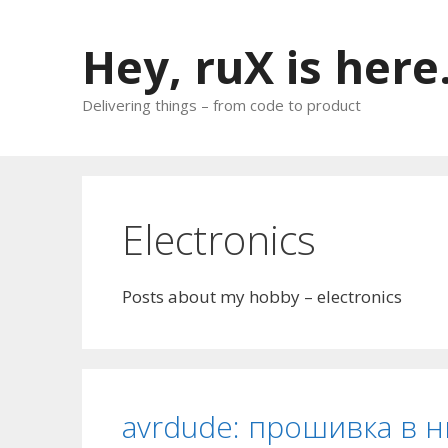
Skip
to
Hey, ruX is here
content
Delivering things – from code to product
Electronics
Posts about my hobby – electronics
avrdude: прошивка в 