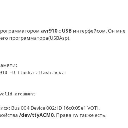
 программатором
avr910
с
USB
интерфейсом. Он мне
оего программатора(USBAsp).
памяти:
910 -U flash:r:flash.hex:i
valid argument
: Bus 004 Device 002: ID 16c0:05e1 VOTI.
ройства
/dev/ttyACM0
. Права rw также есть.