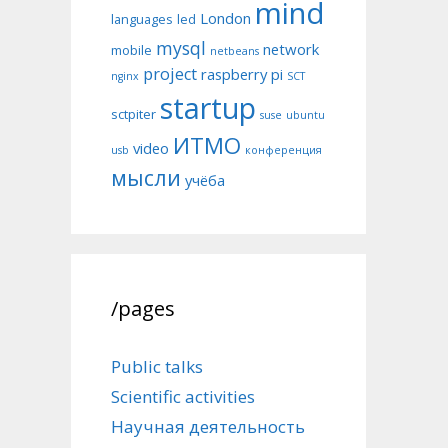
mind
London
languages
led
mysql
network
mobile
netbeans
project
raspberry pi
nginx
SCT
startup
sctpiter
suse
ubuntu
ИТМО
video
usb
конференция
мысли
учёба
/pages
Public talks
Scientific activities
Научная деятельность