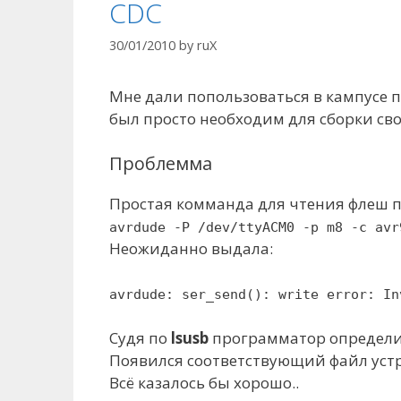
CDC
30/01/2010
by
ruX
Мне дали попользоваться в кампусе
был просто необходим для сборки св
Проблемма
Простая комманда для чтения флеш 
avrdude -P /dev/ttyACM0 -p m8 -c avr
Неожиданно выдала:
avrdude: ser_send(): write error: In
Cудя по
lsusb
программатор определился
Появился соответствующий файл уст
Всё казалось бы хорошо..