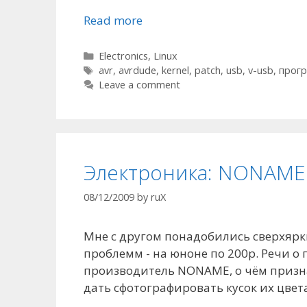
Read more
Categories
Electronics
,
Linux
Tags
avr
,
avrdude
,
kernel
,
patch
,
usb
,
v-usb
,
прог
Leave a comment
Электроника: NONAME 
08/12/2009
by
ruX
Мне с другом понадобились сверхяр
проблемм - на юноне по 200р. Речи о
производитель NONAME, о чём призна
дать сфотографировать кусок их цвета