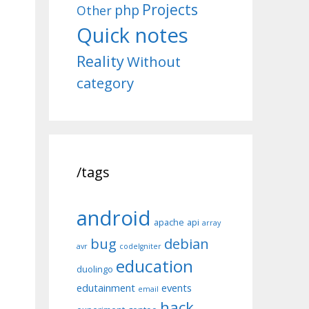
Projects
php
Other
Quick notes
Reality
Without
category
/tags
android
apache
api
array
bug
debian
avr
codeIgniter
education
duolingo
edutainment
events
email
hack