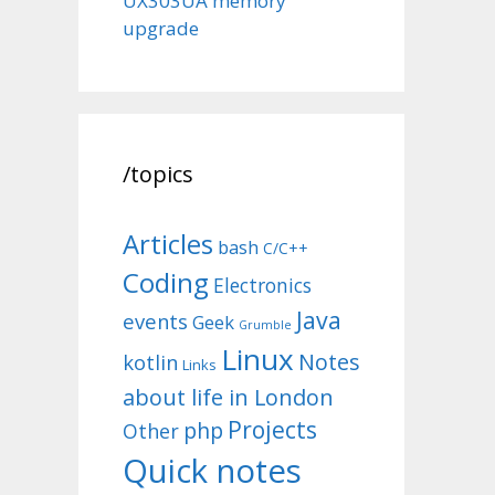
UX303UA memory
upgrade
/topics
Articles
bash
C/C++
Coding
Electronics
Java
events
Geek
Grumble
Linux
Notes
kotlin
Links
about life in London
Projects
php
Other
Quick notes