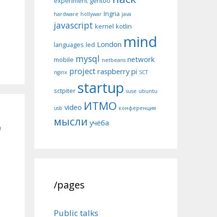
experiment
gentoo
Ingria
hardware
hollywar
java
javascript
kernel
kotlin
mind
London
languages
led
mysql
network
mobile
netbeans
project
raspberry pi
nginx
SCT
startup
sctpiter
suse
ubuntu
ИТМО
video
usb
конференция
д
мысли
учёба
/pages
Public talks