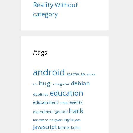
Reality
Without
category
/tags
android
apache
api
array
bug
debian
avr
codeIgniter
education
duolingo
edutainment
events
email
hack
experiment
gentoo
Ingria
hardware
hollywar
java
javascript
kernel
kotlin