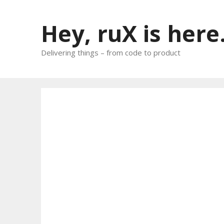
Skip
to
Hey, ruX is here
content
Delivering things – from code to product