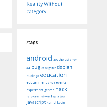
Reality
Without
category
/tags
android
apache
api
array
bug
debian
avr
codeIgniter
education
duolingo
edutainment
events
email
hack
experiment
gentoo
Ingria
hardware
hollywar
java
javascript
kernel
kotlin