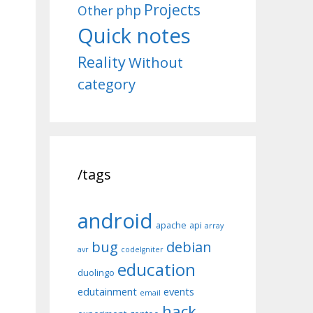
Projects
php
Other
Quick notes
Reality
Without
category
/tags
android
apache
api
array
bug
debian
avr
codeIgniter
education
duolingo
edutainment
events
email
hack