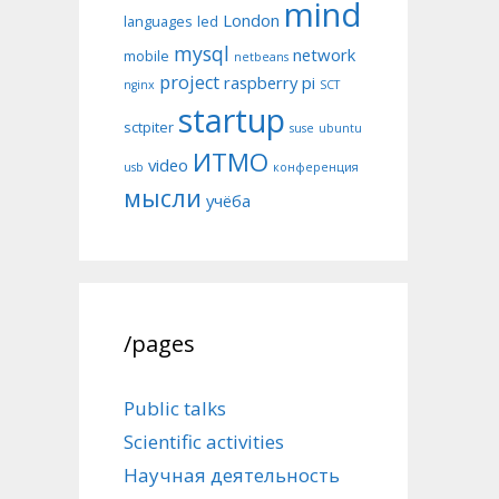
mind
London
languages
led
mysql
network
mobile
netbeans
project
raspberry pi
nginx
SCT
startup
sctpiter
suse
ubuntu
ИТМО
video
usb
конференция
мысли
учёба
/pages
Public talks
Scientific activities
Научная деятельность