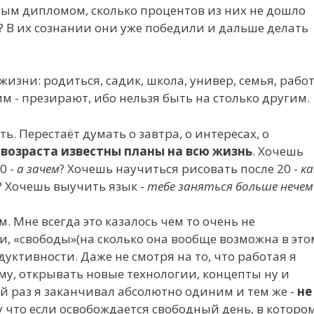
ым дипломом, сколько процентов из них не дошло
о? В их сознании они уже победили и дальше делать
изни: родиться, садик, школа, универ, семья, рабо
им - презирают, ибо нельзя быть на столько другим.
ь. Перестаёт думать о завтра, о интересах, о
возраста известны планы на всю жизнь
. Хочешь
0 -
а зачем
? Хочешь научиться рисовать после 20 -
ка
? Хочешь выучить язык -
тебе заняться больше нечем
. Мне всегда это казалось чем то очень не
, «свободы»(на сколько она вообще возможна в это
дуктивности. Даже не смотря на то, что работая я
ому, открывать новые технологии, концепты ну и
й раз я заканчивал абсолютно одиним и тем же -
не
у что если освобождается свободный день, в которо