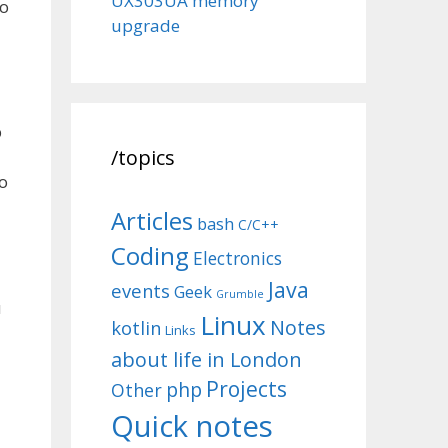
UX303UA memory
по
upgrade
ю
/topics
о
Articles
bash
C/C++
Coding
Electronics
Java
events
Geek
Grumble
и
Linux
Notes
kotlin
Links
about life in London
Projects
php
Other
Quick notes