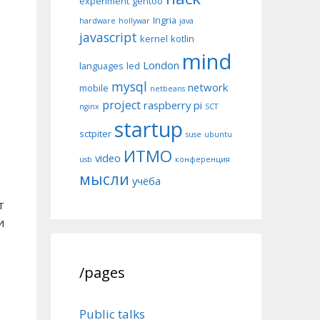
experiment
gentoo
Ingria
hardware
hollywar
java
javascript
kernel
kotlin
mind
London
languages
led
mysql
network
mobile
netbeans
project
raspberry pi
nginx
SCT
startup
sctpiter
suse
ubuntu
ИТМО
video
usb
конференция
мысли
учёба
т
и
/pages
Public talks