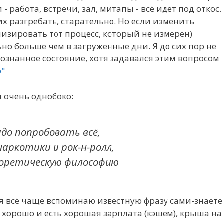
 работа, встречи, зал, митапы - всё идет под откос.
их разгребать, старательно. Но если изменить
мизировать тот процесс, который не измерен)
ьно больше чем в загруженные дни. Я до сих пор не
сознанное состояние, хотя задавался этим вопросом 
ю"
 очень однобоко:
адо попробовать всё,
наркотики и рок-н-ролл,
еоретическую философию
мя всё чаще вспоминаю известную фразу сами-знаете
 всё хорошо и есть хорошая зарплата (кэшем), крыша н