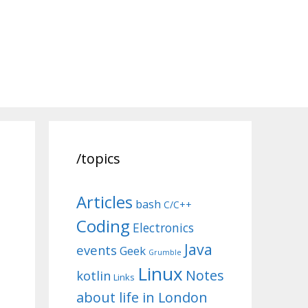
/topics
Articles
bash
C/C++
Coding
Electronics
Java
events
Geek
Grumble
Linux
Notes
kotlin
Links
about life in London