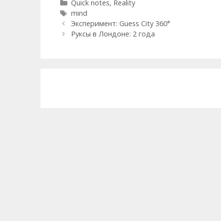
Categories
Quick notes
,
Reality
Tags
mind
Post
Эксперимент: Guess City 360°
navigation
Руксы в Лондоне: 2 года