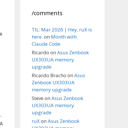
/comments
TIL: Mar 2026 | Hey, ruX is
в
here.
on
Month with
Claude Code
Ricardo
on
Asus Zenbook
UX303UA memory
upgrade
Ricardo Bracho
on
Asus
Zenbook UX303UA
memory upgrade
Steve
on
Asus Zenbook
UX303UA memory
upgrade
-
ruX
on
Asus Zenbook
ад