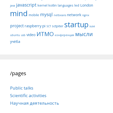
javascript
London
kernel
kotlin
languages
led
java
mind
mysql
network
mobile
netbeans
nginx
startup
project
raspberry pi
sctpiter
SCT
suse
ИТМО
мысли
video
ubuntu
usb
конференция
учёба
/pages
Public talks
Scientific activities
Научная деятельность