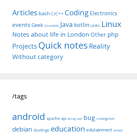
Articles
Coding
Electronics
bash
C/C++
Linux
Java
events
kotlin
Geek
Links
Grumble
Notes about life in London
php
Other
Quick notes
Reality
Projects
Without category
/tags
android
bug
apache
api
array
avr
codeIgniter
education
debian
edutainment
duolingo
email