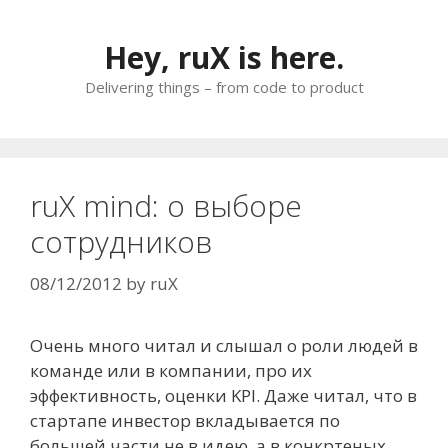
Skip
to
Hey, ruX is here.
content
Delivering things – from code to product
ruX mind: о выборе
сотрудников
08/12/2012
by
ruX
Очень много читал и слышал о роли людей в
команде или в компании, про их
эффективность, оценки KPI. Даже читал, что в
стартапе инвестор вкладывается по
большей части не в идею, а в конкртеных