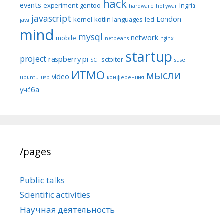
hack
events
experiment
gentoo
Ingria
hardware
hollywar
javascript
London
kernel
kotlin
languages
led
java
mind
mysql
network
mobile
netbeans
nginx
startup
project
raspberry pi
sctpiter
SCT
suse
ИТМО
мысли
video
ubuntu
usb
конференция
учёба
/pages
Public talks
Scientific activities
Научная деятельность