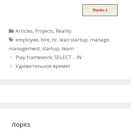
Categories
Articles
,
Projects
,
Reality
Tags
employee
,
hire
,
hr
,
lean startup
,
manage
,
management
,
startup
,
team
Post
Play framework: SELECT .. IN
navigation
Удивительное время!
/topics