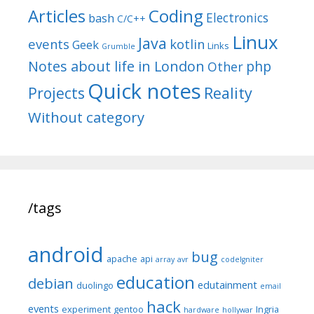
Articles
Coding
Electronics
bash
C/C++
Linux
Java
events
kotlin
Geek
Links
Grumble
Notes about life in London
php
Other
Quick notes
Reality
Projects
Without category
/tags
android
bug
apache
api
array
avr
codeIgniter
education
debian
edutainment
duolingo
email
hack
events
experiment
gentoo
Ingria
hardware
hollywar