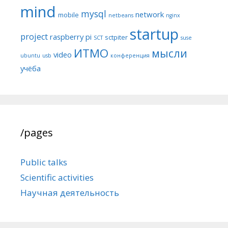
mind
mysql
network
mobile
netbeans
nginx
startup
project
raspberry pi
sctpiter
SCT
suse
ИТМО
мысли
video
ubuntu
usb
конференция
учёба
/pages
Public talks
Scientific activities
Научная деятельность