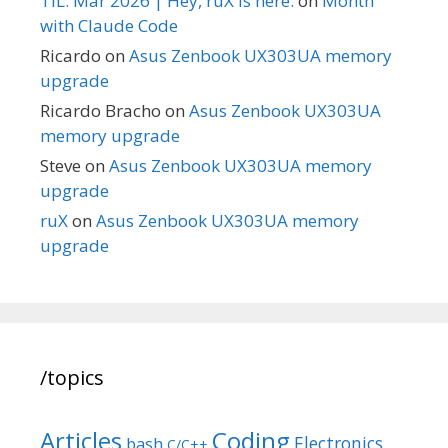
TIL: Mar 2026 | Hey, ruX is here.
on
Month
with Claude Code
Ricardo
on
Asus Zenbook UX303UA memory
upgrade
Ricardo Bracho
on
Asus Zenbook UX303UA
memory upgrade
Steve
on
Asus Zenbook UX303UA memory
upgrade
ruX
on
Asus Zenbook UX303UA memory
upgrade
/topics
Articles
Coding
Electronics
bash
C/C++