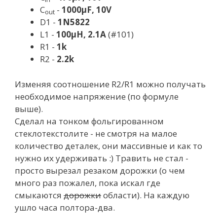
C
-
1000µF, 10V
out
D1 -
1N5822
L1 -
100µH, 2.1A
(#101)
R1 -
1k
R2 -
2.2k
Изменяя соотношение R2/R1 можно получать
необходимое напряжение (по формуле
выше).
Сделал на тонком фольгированном
стеклотекстолите - не смотря на малое
количество деталек, они массивные и как то
нужно их удерживать :) Травить не стал -
просто вырезал резаком дорожки (о чем
много раз пожалел, пока искал где
смыкаются
дорожки
области). На каждую
ушло часа полтора-два.