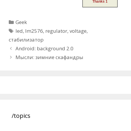
Categories
Geek
Tags
led
,
lm2576
,
regulator
,
voltage
,
стабилизатор
Post
Android: background 2.0
navigation
Мысли: зимние скафандры
/topics