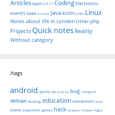
Articles
Coding
Electronics
bash
C/C++
Linux
Java
events
kotlin
Geek
Links
Grumble
Notes about life in London
php
Other
Quick notes
Reality
Projects
Without category
/tags
android
bug
apache
api
array
avr
codeIgniter
education
debian
edutainment
duolingo
email
hack
events
experiment
gentoo
Ingria
hardware
hollywar