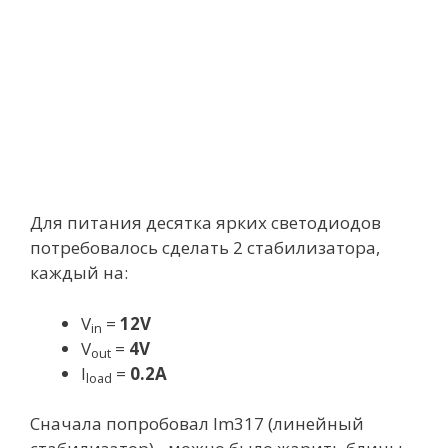
Для питания десятка ярких светодиодов
потребовалось сделать 2 стабилизатора,
каждый на:
V
=
12V
in
V
=
4V
out
I
=
0.2A
load
Сначала попробовал lm317 (линейный