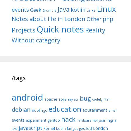
Linux
Java
events
kotlin
Geek
Links
Grumble
Notes about life in London
php
Other
Quick notes
Reality
Projects
Without category
/tags
android
bug
apache
api
array
avr
codeIgniter
education
debian
edutainment
duolingo
email
hack
events
experiment
gentoo
Ingria
hardware
hollywar
javascript
London
kernel
kotlin
languages
led
java