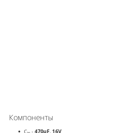
Компоненты
C
-
470µF, 16V
in