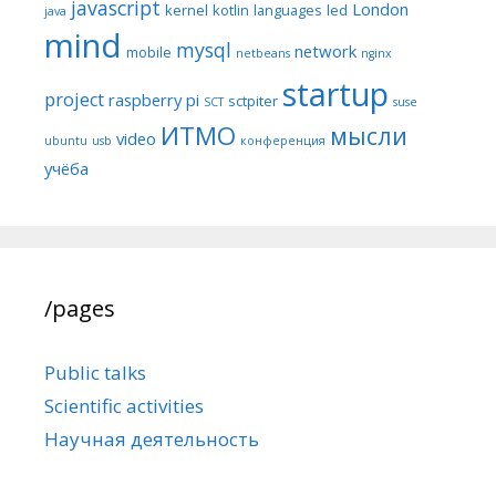
javascript
London
kernel
kotlin
languages
led
java
mind
mysql
network
mobile
netbeans
nginx
startup
project
raspberry pi
sctpiter
SCT
suse
ИТМО
мысли
video
ubuntu
usb
конференция
учёба
/pages
Public talks
Scientific activities
Научная деятельность